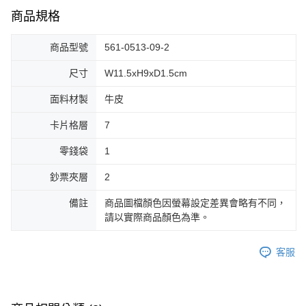
商品規格
商品型號
561-0513-09-2
尺寸
W11.5xH9xD1.5cm
面料材製
牛皮
卡片格層
7
零錢袋
1
鈔票夾層
2
備註
商品圖檔顏色因螢幕設定差異會略有不同，
請以實際商品顏色為準。
客服