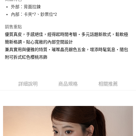
Apple Pay
外部：背面拉鍊
內部：卡夾*7、鈔票位*2
街口支付
銷售重點
悠遊付
優質真皮，手感絕佳，經得起時間考驗‧多元話題新款式，鬆軟極
大哥付你分期
簡新格調‧貼心寬敞的內部空間設計
相關說明
兼具實用與優雅的特質‧璀璨晶亮銀色五金，增添時髦氣息‧隨包
【大哥付你分期使用說明】
附可拆式紅色櫻桃吊飾
AFTEE先享後付
1.本服務由台灣大哥大提供，台灣大哥大用戶可立即使用無須另外申請。
2.付款方式選擇「大哥付你分期」，訂單成立後會自動跳轉到大哥付的交易
相關說明
流程，驗證手機門號後，選擇欲分期的期數、繳款截止日，確認付款後即完
【關於「AFTEE先享後付」】
成交易。
ATM付款
AFTEE先享後付是「在收到商品之後才付款」的支付方式。 讓您購物簡單
3.實際核准額度、可分期數及費用金額請依後續交易確認頁面所載為準。
便利好安心！
詳細說明
商品規格
相關推薦
4.訂單成立30分鐘內，如未前往確認交易或遇審核未通過，訂單將自動取
１．簡單：不需註冊會員、不需綁卡、不需儲值。
運送方式
消。如遇「轉專審核」未通過狀況，表示未達大哥付你分期系統評分，恕無
２．便利：只要手機號碼，簡訊認證，即可結帳。
法說明評估內容。
３．安心：先確認商品／服務後，再付款。
全家取貨付款
【繳款方式說明】
1.分期款項不併入電信帳單，「大哥付你分期」於每月結算日後寄送繳費提
每筆NT$60，滿NT$1,500(含以上)免運費
【「AFTEE先享後付」結帳流程】
醒簡訊。
１．於結帳方式選擇「AFTEE先享後付」後，將跳轉至「AFTEE先享後付」
2.透過簡訊連結打開帳單後，可選擇「超商條碼／台灣大直營門市／銀行轉
付款後全家取貨
結帳頁面，進行簡訊認證並確認金額後，即可完成結帳。
帳／街口支付／iPASS MONEY」等通路繳費。
２．訂單成立數日內，您將收到繳費通知簡訊。
每筆NT$60，滿NT$1,500(含以上)免運費
３．收到繳費通知簡訊後14天內，點擊此簡訊中的連結，可透過四大超商／
【注意事項】