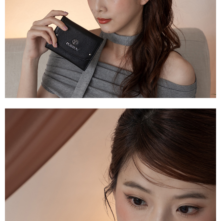
ATM／網路銀行／等多元方式進行付款，方視為交易完成。
萊爾富取貨付款
1.本服務係由「台灣大哥大股份有限公司」（以下簡稱本公司）所提供，讓
※ 請注意：結帳手續完成當下不需立刻繳費，但若您需要取消訂單，請聯絡
用戶於交易時，得透過本服務購買商品或服務，並由商店將買賣／分期付款
每筆NT$120
購買商品的店家。未經商家同意取消之訂單仍視為有效，需透過AFTEE先享
買賣價金債權讓與本公司後，依約使用本公司帳單繳交帳款。
後付繳納相關費用。
2.基於同意付款使用「大哥付你分期」之契約關係目的，商店將以您的個人
付款後萊爾富取貨
※ 交易是否成功請以「AFTEE先享後付 」之結帳頁面顯示為準，若有關於
資料（包含姓名、電話或地址）提供予台灣大哥大進項蒐集、處理及利用，
是否繳費成功／繳費後需取消欲退款等相關疑問，請聯繫「AFTEE先享後付
每筆NT$122
由本公司與您本人進行分期帳單所需資料之確認、核對及更正。
客戶支援中心」
https://netprotections.freshdesk.com/support/home
3.完整用戶服務條款，請詳閱以下連結：
https://oppay.tw/userRule
7-11取貨付款
【注意事項】
１．透過由恩沛科技股份有限公司提供之「AFTEE先享後付」服務完成之交
每筆NT$60，滿NT$2,000(含以上)免運費
易，需依本服務之必要範圍內提供個人資料，並將交易相關給付款項請求債
權轉讓予恩沛科技股份有限公司。
付款後7-11取貨
２．關於個人資料處理事宜，請瀏覽以下網址：
每筆NT$60，滿NT$2,000(含以上)免運費
https://aftee.tw/terms/#terms3
３．未成年的使用者請事先徵得法定代理人或監護人之同意方可使用
宅配
「AFTEE先享後付」，若未經同意申辦者引起之損失，本公司不負相關責
任。
每筆NT$60，滿NT$2,000(含以上)免運費
４．使用「AFTEE先享後付」時，將依據個別帳號之用戶狀況，依本公司即
時審查核予不同之上限額度；若仍有額度不足之情形，本公司將視審查結果
宅配_離島
請求用戶進行身份認證。
每筆NT$100
５．嚴禁一人註冊多個帳號或使用他人資訊註冊。若發現惡意使用之情形，
恩沛科技股份有限公司將有權停止該用戶之使用額度並採取法律行動。