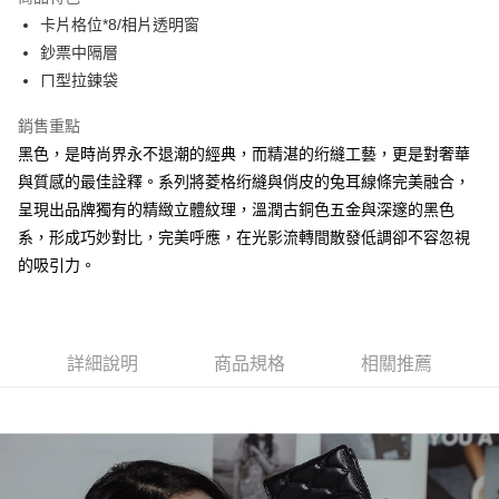
Apple Pay
卡片格位*8/相片透明窗
鈔票中隔層
街口支付
ㄇ型拉鍊袋
悠遊付
銷售重點
大哥付你分期
黑色，是時尚界永不退潮的經典，而精湛的绗縫工藝，更是對奢華
相關說明
與質感的最佳詮釋。系列將菱格绗縫與俏皮的兔耳線條完美融合，
【大哥付你分期使用說明】
呈現出品牌獨有的精緻立體紋理，溫潤古銅色五金與深邃的黑色
AFTEE先享後付
1.本服務由台灣大哥大提供，台灣大哥大用戶可立即使用無須另外申請。
2.付款方式選擇「大哥付你分期」，訂單成立後會自動跳轉到大哥付的交易
系，形成巧妙對比，完美呼應，在光影流轉間散發低調卻不容忽視
相關說明
流程，驗證手機門號後，選擇欲分期的期數、繳款截止日，確認付款後即完
的吸引力。
【關於「AFTEE先享後付」】
成交易。
ATM付款
AFTEE先享後付是「在收到商品之後才付款」的支付方式。 讓您購物簡單
3.實際核准額度、可分期數及費用金額請依後續交易確認頁面所載為準。
便利好安心！
4.訂單成立30分鐘內，如未前往確認交易或遇審核未通過，訂單將自動取
１．簡單：不需註冊會員、不需綁卡、不需儲值。
運送方式
消。如遇「轉專審核」未通過狀況，表示未達大哥付你分期系統評分，恕無
２．便利：只要手機號碼，簡訊認證，即可結帳。
法說明評估內容。
詳細說明
商品規格
相關推薦
３．安心：先確認商品／服務後，再付款。
全家取貨付款
【繳款方式說明】
1.分期款項不併入電信帳單，「大哥付你分期」於每月結算日後寄送繳費提
每筆NT$60，滿NT$1,500(含以上)免運費
【「AFTEE先享後付」結帳流程】
醒簡訊。
１．於結帳方式選擇「AFTEE先享後付」後，將跳轉至「AFTEE先享後付」
2.透過簡訊連結打開帳單後，可選擇「超商條碼／台灣大直營門市／銀行轉
付款後全家取貨
結帳頁面，進行簡訊認證並確認金額後，即可完成結帳。
帳／街口支付／iPASS MONEY」等通路繳費。
２．訂單成立數日內，您將收到繳費通知簡訊。
每筆NT$60，滿NT$1,500(含以上)免運費
３．收到繳費通知簡訊後14天內，點擊此簡訊中的連結，可透過四大超商／
【注意事項】