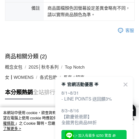
備註
商品圖檔顏色因螢幕設定差異會略有不同，
請以實際商品顏色為準。
客服
商品相關分類 (2)
概念女包
2025│秋冬系列
Top Notch
女┃WOMENS
各式包款
長夾 / 短夾
🌟 官網活動優惠 🌟
本分類熱銷
全站排行
8/1~8/31
- LINE POINTS 送回饋3%
8/3~8/16
本網站中使用 cookie，欲查詢有關本網站使用 cookie 方式之詳情，及若您不希
【歡慶爸爸節】
熱門標籤
望在電腦上使用 cookie 時應如何變更電腦的 cookie 設定，請參閱本網站「
隱私
全館男包商品88折
權條款
」之 Cookie 聲明。您繼續使用本網站即表示您同意本公司得按本網站使
用條款之 Cookie 聲明使用 cookie。
了解更多 >
👉 加入有最多 $250 驚喜 🎁