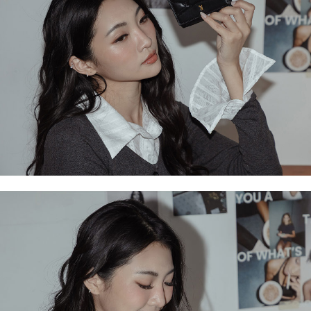
ATM／網路銀行／等多元方式進行付款，方視為交易完成。
萊爾富取貨付款
1.本服務係由「台灣大哥大股份有限公司」（以下簡稱本公司）所提供，讓
※ 請注意：結帳手續完成當下不需立刻繳費，但若您需要取消訂單，請聯絡
用戶於交易時，得透過本服務購買商品或服務，並由商店將買賣／分期付款
每筆NT$120
購買商品的店家。未經商家同意取消之訂單仍視為有效，需透過AFTEE先享
買賣價金債權讓與本公司後，依約使用本公司帳單繳交帳款。
後付繳納相關費用。
2.基於同意付款使用「大哥付你分期」之契約關係目的，商店將以您的個人
付款後萊爾富取貨
※ 交易是否成功請以「AFTEE先享後付 」之結帳頁面顯示為準，若有關於
資料（包含姓名、電話或地址）提供予台灣大哥大進項蒐集、處理及利用，
是否繳費成功／繳費後需取消欲退款等相關疑問，請聯繫「AFTEE先享後付
每筆NT$122
由本公司與您本人進行分期帳單所需資料之確認、核對及更正。
客戶支援中心」
https://netprotections.freshdesk.com/support/home
3.完整用戶服務條款，請詳閱以下連結：
https://oppay.tw/userRule
7-11取貨付款
【注意事項】
１．透過由恩沛科技股份有限公司提供之「AFTEE先享後付」服務完成之交
每筆NT$60，滿NT$2,000(含以上)免運費
易，需依本服務之必要範圍內提供個人資料，並將交易相關給付款項請求債
權轉讓予恩沛科技股份有限公司。
付款後7-11取貨
２．關於個人資料處理事宜，請瀏覽以下網址：
每筆NT$60，滿NT$2,000(含以上)免運費
https://aftee.tw/terms/#terms3
３．未成年的使用者請事先徵得法定代理人或監護人之同意方可使用
宅配
「AFTEE先享後付」，若未經同意申辦者引起之損失，本公司不負相關責
任。
每筆NT$60，滿NT$2,000(含以上)免運費
４．使用「AFTEE先享後付」時，將依據個別帳號之用戶狀況，依本公司即
時審查核予不同之上限額度；若仍有額度不足之情形，本公司將視審查結果
宅配_離島
請求用戶進行身份認證。
每筆NT$100
５．嚴禁一人註冊多個帳號或使用他人資訊註冊。若發現惡意使用之情形，
恩沛科技股份有限公司將有權停止該用戶之使用額度並採取法律行動。