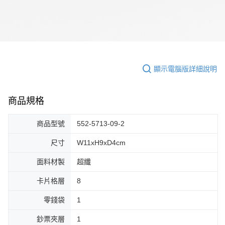
顯示電腦版詳細說明
商品規格
商品型號
552-5713-09-2
尺寸
W11xH9xD4cm
面料材製
超纖
卡片格層
8
零錢袋
1
鈔票夾層
1