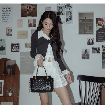
ATM／網路銀行／等多元方式進行付款，方視為交易完成。
萊爾富取貨付款
1.本服務係由「台灣大哥大股份有限公司」（以下簡稱本公司）所提供，讓
※ 請注意：結帳手續完成當下不需立刻繳費，但若您需要取消訂單，請聯絡
用戶於交易時，得透過本服務購買商品或服務，並由商店將買賣／分期付款
每筆NT$120
購買商品的店家。未經商家同意取消之訂單仍視為有效，需透過AFTEE先享
買賣價金債權讓與本公司後，依約使用本公司帳單繳交帳款。
後付繳納相關費用。
2.基於同意付款使用「大哥付你分期」之契約關係目的，商店將以您的個人
付款後萊爾富取貨
※ 交易是否成功請以「AFTEE先享後付 」之結帳頁面顯示為準，若有關於
資料（包含姓名、電話或地址）提供予台灣大哥大進項蒐集、處理及利用，
是否繳費成功／繳費後需取消欲退款等相關疑問，請聯繫「AFTEE先享後付
每筆NT$122
由本公司與您本人進行分期帳單所需資料之確認、核對及更正。
客戶支援中心」
https://netprotections.freshdesk.com/support/home
3.完整用戶服務條款，請詳閱以下連結：
https://oppay.tw/userRule
7-11取貨付款
【注意事項】
１．透過由恩沛科技股份有限公司提供之「AFTEE先享後付」服務完成之交
每筆NT$60，滿NT$2,000(含以上)免運費
易，需依本服務之必要範圍內提供個人資料，並將交易相關給付款項請求債
權轉讓予恩沛科技股份有限公司。
付款後7-11取貨
２．關於個人資料處理事宜，請瀏覽以下網址：
每筆NT$60，滿NT$2,000(含以上)免運費
https://aftee.tw/terms/#terms3
３．未成年的使用者請事先徵得法定代理人或監護人之同意方可使用
宅配
「AFTEE先享後付」，若未經同意申辦者引起之損失，本公司不負相關責
任。
每筆NT$60，滿NT$2,000(含以上)免運費
４．使用「AFTEE先享後付」時，將依據個別帳號之用戶狀況，依本公司即
時審查核予不同之上限額度；若仍有額度不足之情形，本公司將視審查結果
宅配_離島
請求用戶進行身份認證。
每筆NT$100
５．嚴禁一人註冊多個帳號或使用他人資訊註冊。若發現惡意使用之情形，
恩沛科技股份有限公司將有權停止該用戶之使用額度並採取法律行動。