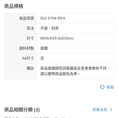
商品規格
商品型號
552-5704-09-6
背法
手提、斜背
尺寸
W24xH19.5xD10cm
面料材製
超纖
A4尺寸
否
備註
商品圖檔顏色因螢幕設定差異會略有不同，
請以實際商品顏色為準。
客服
商品相關分類 (3)
查看全部