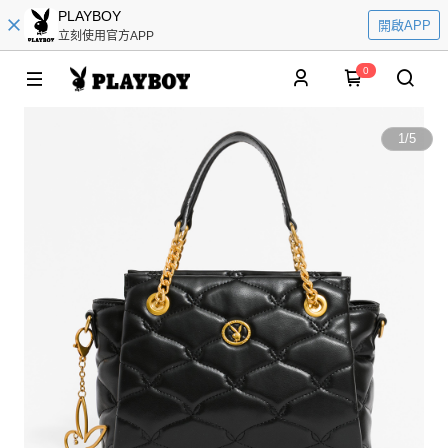
PLAYBOY
開啟APP
立刻使用官方APP
0
1
/
5