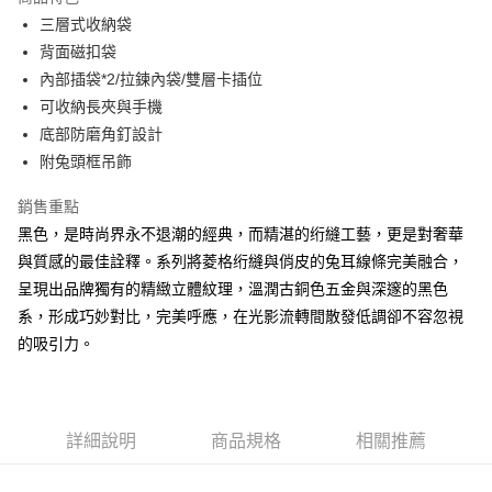
Apple Pay
三層式收納袋
背面磁扣袋
街口支付
內部插袋*2/拉鍊內袋/雙層卡插位
悠遊付
可收納長夾與手機
底部防磨角釘設計
大哥付你分期
附兔頭框吊飾
相關說明
【大哥付你分期使用說明】
銷售重點
AFTEE先享後付
1.本服務由台灣大哥大提供，台灣大哥大用戶可立即使用無須另外申請。
2.付款方式選擇「大哥付你分期」，訂單成立後會自動跳轉到大哥付的交易
黑色，是時尚界永不退潮的經典，而精湛的绗縫工藝，更是對奢華
相關說明
流程，驗證手機門號後，選擇欲分期的期數、繳款截止日，確認付款後即完
與質感的最佳詮釋。系列將菱格绗縫與俏皮的兔耳線條完美融合，
【關於「AFTEE先享後付」】
成交易。
ATM付款
AFTEE先享後付是「在收到商品之後才付款」的支付方式。 讓您購物簡單
呈現出品牌獨有的精緻立體紋理，溫潤古銅色五金與深邃的黑色
3.實際核准額度、可分期數及費用金額請依後續交易確認頁面所載為準。
便利好安心！
4.訂單成立30分鐘內，如未前往確認交易或遇審核未通過，訂單將自動取
系，形成巧妙對比，完美呼應，在光影流轉間散發低調卻不容忽視
１．簡單：不需註冊會員、不需綁卡、不需儲值。
運送方式
消。如遇「轉專審核」未通過狀況，表示未達大哥付你分期系統評分，恕無
２．便利：只要手機號碼，簡訊認證，即可結帳。
的吸引力。
法說明評估內容。
３．安心：先確認商品／服務後，再付款。
全家取貨付款
【繳款方式說明】
1.分期款項不併入電信帳單，「大哥付你分期」於每月結算日後寄送繳費提
每筆NT$60，滿NT$1,500(含以上)免運費
【「AFTEE先享後付」結帳流程】
醒簡訊。
１．於結帳方式選擇「AFTEE先享後付」後，將跳轉至「AFTEE先享後付」
2.透過簡訊連結打開帳單後，可選擇「超商條碼／台灣大直營門市／銀行轉
付款後全家取貨
結帳頁面，進行簡訊認證並確認金額後，即可完成結帳。
詳細說明
商品規格
相關推薦
帳／街口支付／iPASS MONEY」等通路繳費。
２．訂單成立數日內，您將收到繳費通知簡訊。
每筆NT$60，滿NT$1,500(含以上)免運費
３．收到繳費通知簡訊後14天內，點擊此簡訊中的連結，可透過四大超商／
【注意事項】