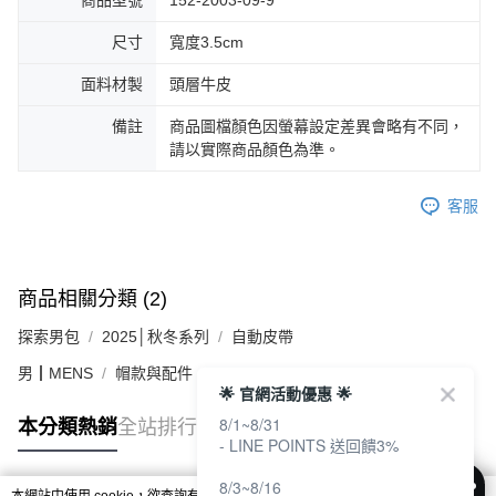
商品型號
152-2003-09-9
尺寸
寬度3.5cm
面料材製
頭層牛皮
備註
商品圖檔顏色因螢幕設定差異會略有不同，
請以實際商品顏色為準。
客服
商品相關分類 (2)
探索男包
2025│秋冬系列
自動皮帶
男┃MENS
帽款與配件
🌟 官網活動優惠 🌟
8/1~8/31
本分類熱銷
全站排行
- LINE POINTS 送回饋3%
8/3~8/16