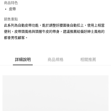
商品特色
Apple Pay
皮帶
街口支付
銷售重點
此系列為自動皮帶功能，能於調整好腰圍後自動扣上，使用上相當
悠遊付
便利，皮帶頭風格與頭層牛皮的帶身，建議推薦給偏好紳士風格的
大哥付你分期
都會男性顧客。
相關說明
【大哥付你分期使用說明】
AFTEE先享後付
1.本服務由台灣大哥大提供，台灣大哥大用戶可立即使用無須另外申請。
2.付款方式選擇「大哥付你分期」，訂單成立後會自動跳轉到大哥付的交易
相關說明
詳細說明
商品規格
相關推薦
流程，驗證手機門號後，選擇欲分期的期數、繳款截止日，確認付款後即完
【關於「AFTEE先享後付」】
成交易。
ATM付款
AFTEE先享後付是「在收到商品之後才付款」的支付方式。 讓您購物簡單
3.實際核准額度、可分期數及費用金額請依後續交易確認頁面所載為準。
便利好安心！
4.訂單成立30分鐘內，如未前往確認交易或遇審核未通過，訂單將自動取
１．簡單：不需註冊會員、不需綁卡、不需儲值。
運送方式
消。如遇「轉專審核」未通過狀況，表示未達大哥付你分期系統評分，恕無
２．便利：只要手機號碼，簡訊認證，即可結帳。
法說明評估內容。
３．安心：先確認商品／服務後，再付款。
全家取貨付款
【繳款方式說明】
1.分期款項不併入電信帳單，「大哥付你分期」於每月結算日後寄送繳費提
每筆NT$60，滿NT$1,500(含以上)免運費
【「AFTEE先享後付」結帳流程】
醒簡訊。
１．於結帳方式選擇「AFTEE先享後付」後，將跳轉至「AFTEE先享後付」
2.透過簡訊連結打開帳單後，可選擇「超商條碼／台灣大直營門市／銀行轉
付款後全家取貨
結帳頁面，進行簡訊認證並確認金額後，即可完成結帳。
帳／街口支付／iPASS MONEY」等通路繳費。
２．訂單成立數日內，您將收到繳費通知簡訊。
每筆NT$60，滿NT$1,500(含以上)免運費