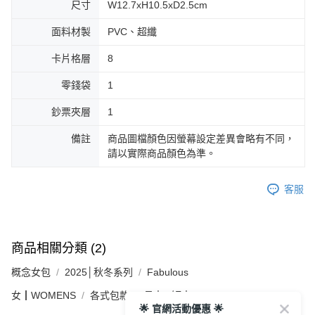
尺寸
W12.7xH10.5xD2.5cm
面料材製
PVC、超纖
卡片格層
8
零錢袋
1
鈔票夾層
1
備註
商品圖檔顏色因螢幕設定差異會略有不同，
請以實際商品顏色為準。
客服
商品相關分類 (2)
概念女包
2025│秋冬系列
Fabulous
女┃WOMENS
各式包款
長夾 / 短夾
🌟 官網活動優惠 🌟