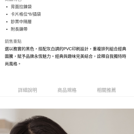
Apple Pay
背面拉鍊袋
卡片格位*8/插袋
街口支付
鈔票中隔層
悠遊付
附長鍊帶
大哥付你分期
銷售重點
相關說明
選以務實的黑色，搭配灰白調的PVC印刷設計，重複排列組合經典
【大哥付你分期使用說明】
圖騰，賦予品牌永恆魅力。經典與趣味完美結合，詮釋自我獨特時
AFTEE先享後付
1.本服務由台灣大哥大提供，台灣大哥大用戶可立即使用無須另外申請。
2.付款方式選擇「大哥付你分期」，訂單成立後會自動跳轉到大哥付的交易
尚風格。
相關說明
流程，驗證手機門號後，選擇欲分期的期數、繳款截止日，確認付款後即完
【關於「AFTEE先享後付」】
成交易。
ATM付款
AFTEE先享後付是「在收到商品之後才付款」的支付方式。 讓您購物簡單
3.實際核准額度、可分期數及費用金額請依後續交易確認頁面所載為準。
便利好安心！
4.訂單成立30分鐘內，如未前往確認交易或遇審核未通過，訂單將自動取
１．簡單：不需註冊會員、不需綁卡、不需儲值。
運送方式
詳細說明
商品規格
相關推薦
消。如遇「轉專審核」未通過狀況，表示未達大哥付你分期系統評分，恕無
２．便利：只要手機號碼，簡訊認證，即可結帳。
法說明評估內容。
３．安心：先確認商品／服務後，再付款。
全家取貨付款
【繳款方式說明】
1.分期款項不併入電信帳單，「大哥付你分期」於每月結算日後寄送繳費提
每筆NT$60，滿NT$1,500(含以上)免運費
【「AFTEE先享後付」結帳流程】
醒簡訊。
１．於結帳方式選擇「AFTEE先享後付」後，將跳轉至「AFTEE先享後付」
2.透過簡訊連結打開帳單後，可選擇「超商條碼／台灣大直營門市／銀行轉
付款後全家取貨
結帳頁面，進行簡訊認證並確認金額後，即可完成結帳。
帳／街口支付／iPASS MONEY」等通路繳費。
２．訂單成立數日內，您將收到繳費通知簡訊。
每筆NT$60，滿NT$1,500(含以上)免運費
３．收到繳費通知簡訊後14天內，點擊此簡訊中的連結，可透過四大超商／
【注意事項】