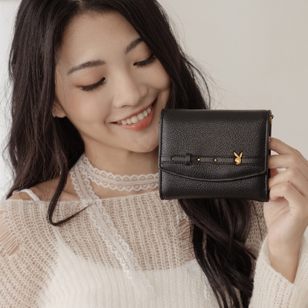
ATM／網路銀行／等多元方式進行付款，方視為交易完成。
萊爾富取貨付款
1.本服務係由「台灣大哥大股份有限公司」（以下簡稱本公司）所提供，讓
※ 請注意：結帳手續完成當下不需立刻繳費，但若您需要取消訂單，請聯絡
用戶於交易時，得透過本服務購買商品或服務，並由商店將買賣／分期付款
每筆NT$120
購買商品的店家。未經商家同意取消之訂單仍視為有效，需透過AFTEE先享
買賣價金債權讓與本公司後，依約使用本公司帳單繳交帳款。
後付繳納相關費用。
2.基於同意付款使用「大哥付你分期」之契約關係目的，商店將以您的個人
付款後萊爾富取貨
※ 交易是否成功請以「AFTEE先享後付 」之結帳頁面顯示為準，若有關於
資料（包含姓名、電話或地址）提供予台灣大哥大進項蒐集、處理及利用，
是否繳費成功／繳費後需取消欲退款等相關疑問，請聯繫「AFTEE先享後付
每筆NT$122
由本公司與您本人進行分期帳單所需資料之確認、核對及更正。
客戶支援中心」
https://netprotections.freshdesk.com/support/home
3.完整用戶服務條款，請詳閱以下連結：
https://oppay.tw/userRule
7-11取貨付款
【注意事項】
１．透過由恩沛科技股份有限公司提供之「AFTEE先享後付」服務完成之交
每筆NT$60，滿NT$2,000(含以上)免運費
易，需依本服務之必要範圍內提供個人資料，並將交易相關給付款項請求債
權轉讓予恩沛科技股份有限公司。
付款後7-11取貨
２．關於個人資料處理事宜，請瀏覽以下網址：
每筆NT$60，滿NT$2,000(含以上)免運費
https://aftee.tw/terms/#terms3
３．未成年的使用者請事先徵得法定代理人或監護人之同意方可使用
宅配
「AFTEE先享後付」，若未經同意申辦者引起之損失，本公司不負相關責
任。
每筆NT$60，滿NT$2,000(含以上)免運費
４．使用「AFTEE先享後付」時，將依據個別帳號之用戶狀況，依本公司即
時審查核予不同之上限額度；若仍有額度不足之情形，本公司將視審查結果
宅配_離島
請求用戶進行身份認證。
每筆NT$100
５．嚴禁一人註冊多個帳號或使用他人資訊註冊。若發現惡意使用之情形，
恩沛科技股份有限公司將有權停止該用戶之使用額度並採取法律行動。