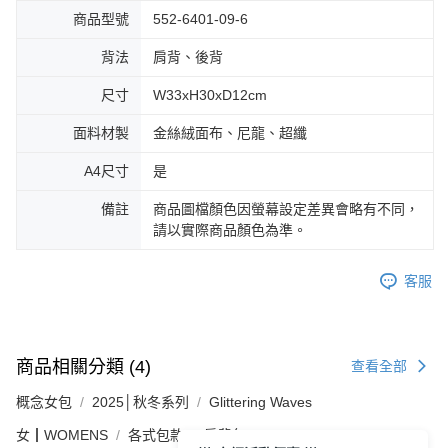
商品型號
552-6401-09-6
背法
肩背、後背
尺寸
W33xH30xD12cm
面料材製
金絲絨面布、尼龍、超纖
A4尺寸
是
備註
商品圖檔顏色因螢幕設定差異會略有不同，
請以實際商品顏色為準。
客服
商品相關分類 (4)
查看全部
概念女包
2025│秋冬系列
Glittering Waves
女┃WOMENS
各式包款
肩背包