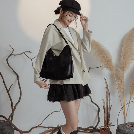
ATM／網路銀行／等多元方式進行付款，方視為交易完成。
萊爾富取貨付款
1.本服務係由「台灣大哥大股份有限公司」（以下簡稱本公司）所提供，讓
※ 請注意：結帳手續完成當下不需立刻繳費，但若您需要取消訂單，請聯絡
用戶於交易時，得透過本服務購買商品或服務，並由商店將買賣／分期付款
每筆NT$120
購買商品的店家。未經商家同意取消之訂單仍視為有效，需透過AFTEE先享
買賣價金債權讓與本公司後，依約使用本公司帳單繳交帳款。
後付繳納相關費用。
2.基於同意付款使用「大哥付你分期」之契約關係目的，商店將以您的個人
付款後萊爾富取貨
※ 交易是否成功請以「AFTEE先享後付 」之結帳頁面顯示為準，若有關於
資料（包含姓名、電話或地址）提供予台灣大哥大進項蒐集、處理及利用，
是否繳費成功／繳費後需取消欲退款等相關疑問，請聯繫「AFTEE先享後付
每筆NT$122
由本公司與您本人進行分期帳單所需資料之確認、核對及更正。
客戶支援中心」
https://netprotections.freshdesk.com/support/home
3.完整用戶服務條款，請詳閱以下連結：
https://oppay.tw/userRule
7-11取貨付款
【注意事項】
１．透過由恩沛科技股份有限公司提供之「AFTEE先享後付」服務完成之交
每筆NT$60，滿NT$2,000(含以上)免運費
易，需依本服務之必要範圍內提供個人資料，並將交易相關給付款項請求債
權轉讓予恩沛科技股份有限公司。
付款後7-11取貨
２．關於個人資料處理事宜，請瀏覽以下網址：
每筆NT$60，滿NT$2,000(含以上)免運費
https://aftee.tw/terms/#terms3
３．未成年的使用者請事先徵得法定代理人或監護人之同意方可使用
宅配
「AFTEE先享後付」，若未經同意申辦者引起之損失，本公司不負相關責
任。
每筆NT$60，滿NT$2,000(含以上)免運費
４．使用「AFTEE先享後付」時，將依據個別帳號之用戶狀況，依本公司即
時審查核予不同之上限額度；若仍有額度不足之情形，本公司將視審查結果
宅配_離島
請求用戶進行身份認證。
每筆NT$100
５．嚴禁一人註冊多個帳號或使用他人資訊註冊。若發現惡意使用之情形，
恩沛科技股份有限公司將有權停止該用戶之使用額度並採取法律行動。