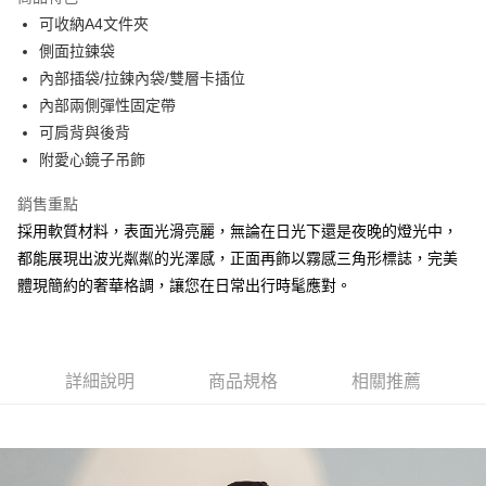
Apple Pay
可收納A4文件夾
側面拉鍊袋
街口支付
內部插袋/拉鍊內袋/雙層卡插位
悠遊付
內部兩側彈性固定帶
可肩背與後背
大哥付你分期
附愛心鏡子吊飾
相關說明
【大哥付你分期使用說明】
銷售重點
AFTEE先享後付
1.本服務由台灣大哥大提供，台灣大哥大用戶可立即使用無須另外申請。
2.付款方式選擇「大哥付你分期」，訂單成立後會自動跳轉到大哥付的交易
採用軟質材料，表面光滑亮麗，無論在日光下還是夜晚的燈光中，
相關說明
流程，驗證手機門號後，選擇欲分期的期數、繳款截止日，確認付款後即完
都能展現出波光粼粼的光澤感，正面再飾以霧感三角形標誌，完美
【關於「AFTEE先享後付」】
成交易。
ATM付款
AFTEE先享後付是「在收到商品之後才付款」的支付方式。 讓您購物簡單
體現簡約的奢華格調，讓您在日常出行時髦應對。
3.實際核准額度、可分期數及費用金額請依後續交易確認頁面所載為準。
便利好安心！
4.訂單成立30分鐘內，如未前往確認交易或遇審核未通過，訂單將自動取
１．簡單：不需註冊會員、不需綁卡、不需儲值。
運送方式
消。如遇「轉專審核」未通過狀況，表示未達大哥付你分期系統評分，恕無
２．便利：只要手機號碼，簡訊認證，即可結帳。
法說明評估內容。
３．安心：先確認商品／服務後，再付款。
全家取貨付款
【繳款方式說明】
詳細說明
商品規格
相關推薦
1.分期款項不併入電信帳單，「大哥付你分期」於每月結算日後寄送繳費提
每筆NT$60，滿NT$1,500(含以上)免運費
【「AFTEE先享後付」結帳流程】
醒簡訊。
１．於結帳方式選擇「AFTEE先享後付」後，將跳轉至「AFTEE先享後付」
2.透過簡訊連結打開帳單後，可選擇「超商條碼／台灣大直營門市／銀行轉
付款後全家取貨
結帳頁面，進行簡訊認證並確認金額後，即可完成結帳。
帳／街口支付／iPASS MONEY」等通路繳費。
２．訂單成立數日內，您將收到繳費通知簡訊。
每筆NT$60，滿NT$1,500(含以上)免運費
３．收到繳費通知簡訊後14天內，點擊此簡訊中的連結，可透過四大超商／
【注意事項】