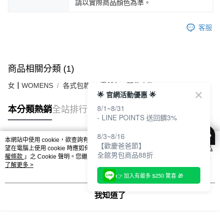
請以實際商品顏色為準。
客服
商品相關分類 (1)
女┃WOMENS
各式包款
零錢包 / 配件小物
🌟 官網活動優惠 🌟
8/1~8/31
本分類熱銷
全站排行
- LINE POINTS 送回饋3%
8/3~8/16
本網站中使用 cookie，欲查詢有關本網站使用 cookie 方式之詳情，及若您不希
【歡慶爸爸節】
熱門標籤
望在電腦上使用 cookie 時應如何變更電腦的 cookie 設定，請參閱本網站「
隱私
全館男包商品88折
權條款
」之 Cookie 聲明。您繼續使用本網站即表示您同意本公司得按本網站使
用條款之 Cookie 聲明使用 cookie。
了解更多 >
👉 加入有最多 $250 驚喜 🎁
我知道了