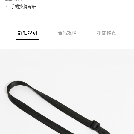
Apple Pay
手機掛繩背帶
街口支付
悠遊付
詳細說明
商品規格
相關推薦
大哥付你分期
相關說明
【大哥付你分期使用說明】
AFTEE先享後付
1.本服務由台灣大哥大提供，台灣大哥大用戶可立即使用無須另外申請。
2.付款方式選擇「大哥付你分期」，訂單成立後會自動跳轉到大哥付的交易
相關說明
流程，驗證手機門號後，選擇欲分期的期數、繳款截止日，確認付款後即完
【關於「AFTEE先享後付」】
成交易。
ATM付款
AFTEE先享後付是「在收到商品之後才付款」的支付方式。 讓您購物簡單
3.實際核准額度、可分期數及費用金額請依後續交易確認頁面所載為準。
便利好安心！
4.訂單成立30分鐘內，如未前往確認交易或遇審核未通過，訂單將自動取
１．簡單：不需註冊會員、不需綁卡、不需儲值。
運送方式
消。如遇「轉專審核」未通過狀況，表示未達大哥付你分期系統評分，恕無
２．便利：只要手機號碼，簡訊認證，即可結帳。
法說明評估內容。
３．安心：先確認商品／服務後，再付款。
全家取貨付款
【繳款方式說明】
1.分期款項不併入電信帳單，「大哥付你分期」於每月結算日後寄送繳費提
每筆NT$60，滿NT$1,500(含以上)免運費
【「AFTEE先享後付」結帳流程】
醒簡訊。
１．於結帳方式選擇「AFTEE先享後付」後，將跳轉至「AFTEE先享後付」
2.透過簡訊連結打開帳單後，可選擇「超商條碼／台灣大直營門市／銀行轉
付款後全家取貨
結帳頁面，進行簡訊認證並確認金額後，即可完成結帳。
帳／街口支付／iPASS MONEY」等通路繳費。
２．訂單成立數日內，您將收到繳費通知簡訊。
每筆NT$60，滿NT$1,500(含以上)免運費
３．收到繳費通知簡訊後14天內，點擊此簡訊中的連結，可透過四大超商／
【注意事項】