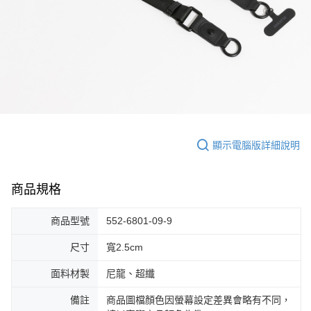
ATM／網路銀行／等多元方式進行付款，方視為交易完成。
萊爾富取貨付款
1.本服務係由「台灣大哥大股份有限公司」（以下簡稱本公司）所提供，讓
※ 請注意：結帳手續完成當下不需立刻繳費，但若您需要取消訂單，請聯絡
用戶於交易時，得透過本服務購買商品或服務，並由商店將買賣／分期付款
每筆NT$120
購買商品的店家。未經商家同意取消之訂單仍視為有效，需透過AFTEE先享
買賣價金債權讓與本公司後，依約使用本公司帳單繳交帳款。
後付繳納相關費用。
2.基於同意付款使用「大哥付你分期」之契約關係目的，商店將以您的個人
付款後萊爾富取貨
※ 交易是否成功請以「AFTEE先享後付 」之結帳頁面顯示為準，若有關於
資料（包含姓名、電話或地址）提供予台灣大哥大進項蒐集、處理及利用，
是否繳費成功／繳費後需取消欲退款等相關疑問，請聯繫「AFTEE先享後付
每筆NT$122
由本公司與您本人進行分期帳單所需資料之確認、核對及更正。
客戶支援中心」
https://netprotections.freshdesk.com/support/home
3.完整用戶服務條款，請詳閱以下連結：
https://oppay.tw/userRule
7-11取貨付款
【注意事項】
１．透過由恩沛科技股份有限公司提供之「AFTEE先享後付」服務完成之交
每筆NT$60，滿NT$2,000(含以上)免運費
易，需依本服務之必要範圍內提供個人資料，並將交易相關給付款項請求債
權轉讓予恩沛科技股份有限公司。
付款後7-11取貨
顯示電腦版詳細說明
２．關於個人資料處理事宜，請瀏覽以下網址：
每筆NT$60，滿NT$2,000(含以上)免運費
https://aftee.tw/terms/#terms3
３．未成年的使用者請事先徵得法定代理人或監護人之同意方可使用
宅配
商品規格
「AFTEE先享後付」，若未經同意申辦者引起之損失，本公司不負相關責
任。
每筆NT$60，滿NT$2,000(含以上)免運費
４．使用「AFTEE先享後付」時，將依據個別帳號之用戶狀況，依本公司即
商品型號
552-6801-09-9
時審查核予不同之上限額度；若仍有額度不足之情形，本公司將視審查結果
宅配_離島
請求用戶進行身份認證。
尺寸
寬2.5cm
每筆NT$100
５．嚴禁一人註冊多個帳號或使用他人資訊註冊。若發現惡意使用之情形，
恩沛科技股份有限公司將有權停止該用戶之使用額度並採取法律行動。
面料材製
尼龍、超纖
備註
商品圖檔顏色因螢幕設定差異會略有不同，