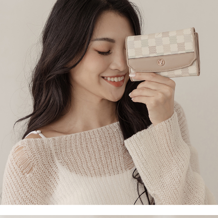
ATM／網路銀行／等多元方式進行付款，方視為交易完成。
萊爾富取貨付款
1.本服務係由「台灣大哥大股份有限公司」（以下簡稱本公司）所提供，讓
※ 請注意：結帳手續完成當下不需立刻繳費，但若您需要取消訂單，請聯絡
用戶於交易時，得透過本服務購買商品或服務，並由商店將買賣／分期付款
每筆NT$120
購買商品的店家。未經商家同意取消之訂單仍視為有效，需透過AFTEE先享
買賣價金債權讓與本公司後，依約使用本公司帳單繳交帳款。
後付繳納相關費用。
2.基於同意付款使用「大哥付你分期」之契約關係目的，商店將以您的個人
付款後萊爾富取貨
※ 交易是否成功請以「AFTEE先享後付 」之結帳頁面顯示為準，若有關於
資料（包含姓名、電話或地址）提供予台灣大哥大進項蒐集、處理及利用，
是否繳費成功／繳費後需取消欲退款等相關疑問，請聯繫「AFTEE先享後付
每筆NT$122
由本公司與您本人進行分期帳單所需資料之確認、核對及更正。
客戶支援中心」
https://netprotections.freshdesk.com/support/home
3.完整用戶服務條款，請詳閱以下連結：
https://oppay.tw/userRule
7-11取貨付款
【注意事項】
１．透過由恩沛科技股份有限公司提供之「AFTEE先享後付」服務完成之交
每筆NT$60，滿NT$2,000(含以上)免運費
易，需依本服務之必要範圍內提供個人資料，並將交易相關給付款項請求債
權轉讓予恩沛科技股份有限公司。
付款後7-11取貨
２．關於個人資料處理事宜，請瀏覽以下網址：
每筆NT$60，滿NT$2,000(含以上)免運費
https://aftee.tw/terms/#terms3
３．未成年的使用者請事先徵得法定代理人或監護人之同意方可使用
宅配
「AFTEE先享後付」，若未經同意申辦者引起之損失，本公司不負相關責
任。
每筆NT$60，滿NT$2,000(含以上)免運費
４．使用「AFTEE先享後付」時，將依據個別帳號之用戶狀況，依本公司即
時審查核予不同之上限額度；若仍有額度不足之情形，本公司將視審查結果
宅配_離島
請求用戶進行身份認證。
每筆NT$100
５．嚴禁一人註冊多個帳號或使用他人資訊註冊。若發現惡意使用之情形，
恩沛科技股份有限公司將有權停止該用戶之使用額度並採取法律行動。