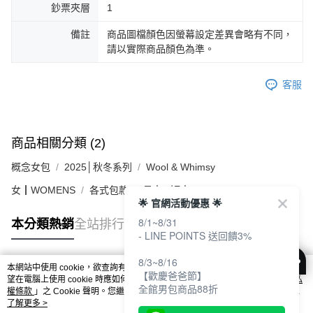
鈔票夾層
1
備註
商品圖檔顏色因螢幕設定差異會略有不同，
請以實際商品顏色為準。
客服
商品相關分類 (2)
概念女包
2025│秋冬系列
Wool & Whimsy
女┃WOMENS
各式包款
長夾 / 短夾
🌟 官網活動優惠 🌟
8/1~8/31
本分類熱銷
全站排行
- LINE POINTS 送回饋3%
8/3~8/16
本網站中使用 cookie，欲查詢有關本網站使用 cookie 方式之詳情，及若您不希
【歡慶爸爸節】
熱門標籤
望在電腦上使用 cookie 時應如何變更電腦的 cookie 設定，請參閱本網站「
隱私
全館男包商品88折
權條款
」之 Cookie 聲明。您繼續使用本網站即表示您同意本公司得按本網站使
用條款之 Cookie 聲明使用 cookie。
了解更多 >