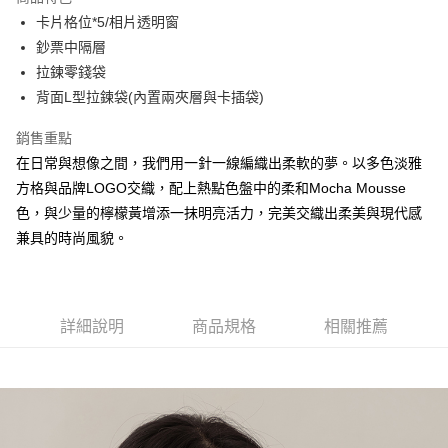
Apple Pay
卡片格位*5/相片透明窗
鈔票中隔層
街口支付
拉鍊零錢袋
悠遊付
背面L型拉鍊袋(內置兩夾層與卡插袋)
大哥付你分期
銷售重點
相關說明
在日常與想像之間，我們用一針一線編織出柔軟的夢。以多色淡雅
【大哥付你分期使用說明】
方格與品牌LOGO交織，配上熱點色盤中的柔和Mocha Mousse
AFTEE先享後付
1.本服務由台灣大哥大提供，台灣大哥大用戶可立即使用無須另外申請。
2.付款方式選擇「大哥付你分期」，訂單成立後會自動跳轉到大哥付的交易
色，與少量的檸檬黃增添一抹明亮活力，完美交織出柔美與現代感
相關說明
流程，驗證手機門號後，選擇欲分期的期數、繳款截止日，確認付款後即完
兼具的時尚風貌。
【關於「AFTEE先享後付」】
成交易。
ATM付款
AFTEE先享後付是「在收到商品之後才付款」的支付方式。 讓您購物簡單
3.實際核准額度、可分期數及費用金額請依後續交易確認頁面所載為準。
便利好安心！
4.訂單成立30分鐘內，如未前往確認交易或遇審核未通過，訂單將自動取
１．簡單：不需註冊會員、不需綁卡、不需儲值。
運送方式
消。如遇「轉專審核」未通過狀況，表示未達大哥付你分期系統評分，恕無
２．便利：只要手機號碼，簡訊認證，即可結帳。
法說明評估內容。
詳細說明
商品規格
相關推薦
３．安心：先確認商品／服務後，再付款。
全家取貨付款
【繳款方式說明】
1.分期款項不併入電信帳單，「大哥付你分期」於每月結算日後寄送繳費提
每筆NT$60，滿NT$1,500(含以上)免運費
【「AFTEE先享後付」結帳流程】
醒簡訊。
１．於結帳方式選擇「AFTEE先享後付」後，將跳轉至「AFTEE先享後付」
2.透過簡訊連結打開帳單後，可選擇「超商條碼／台灣大直營門市／銀行轉
付款後全家取貨
結帳頁面，進行簡訊認證並確認金額後，即可完成結帳。
帳／街口支付／iPASS MONEY」等通路繳費。
２．訂單成立數日內，您將收到繳費通知簡訊。
每筆NT$60，滿NT$1,500(含以上)免運費
３．收到繳費通知簡訊後14天內，點擊此簡訊中的連結，可透過四大超商／
【注意事項】