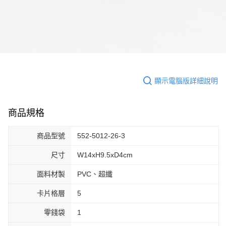
顯示電腦版詳細說明
商品規格
商品型號
552-5012-26-3
尺寸
W14xH9.5xD4cm
面料材製
PVC、超纖
卡片格層
5
零錢袋
1