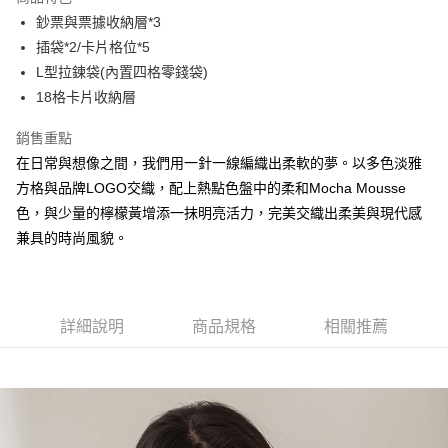
Apple Pay
鈔票與票據收納層*3
插袋*2/卡片格位*5
街口支付
L型拉鍊袋(內置四格零錢袋)
悠遊付
18格卡片收納層
大哥付你分期
銷售重點
相關說明
在日常與想像之間，我們用一針一線編織出柔軟的夢。以多色淡雅
【大哥付你分期使用說明】
方格與品牌LOGO交織，配上熱點色盤中的柔和Mocha Mousse
AFTEE先享後付
1.本服務由台灣大哥大提供，台灣大哥大用戶可立即使用無須另外申請。
2.付款方式選擇「大哥付你分期」，訂單成立後會自動跳轉到大哥付的交易
色，與少量的檸檬黃增添一抹明亮活力，完美交織出柔美與現代感
相關說明
流程，驗證手機門號後，選擇欲分期的期數、繳款截止日，確認付款後即完
兼具的時尚風貌。
【關於「AFTEE先享後付」】
成交易。
ATM付款
AFTEE先享後付是「在收到商品之後才付款」的支付方式。 讓您購物簡單
3.實際核准額度、可分期數及費用金額請依後續交易確認頁面所載為準。
便利好安心！
4.訂單成立30分鐘內，如未前往確認交易或遇審核未通過，訂單將自動取
１．簡單：不需註冊會員、不需綁卡、不需儲值。
運送方式
消。如遇「轉專審核」未通過狀況，表示未達大哥付你分期系統評分，恕無
２．便利：只要手機號碼，簡訊認證，即可結帳。
法說明評估內容。
詳細說明
商品規格
相關推薦
３．安心：先確認商品／服務後，再付款。
全家取貨付款
【繳款方式說明】
1.分期款項不併入電信帳單，「大哥付你分期」於每月結算日後寄送繳費提
每筆NT$60，滿NT$1,500(含以上)免運費
【「AFTEE先享後付」結帳流程】
醒簡訊。
１．於結帳方式選擇「AFTEE先享後付」後，將跳轉至「AFTEE先享後付」
2.透過簡訊連結打開帳單後，可選擇「超商條碼／台灣大直營門市／銀行轉
付款後全家取貨
結帳頁面，進行簡訊認證並確認金額後，即可完成結帳。
帳／街口支付／iPASS MONEY」等通路繳費。
２．訂單成立數日內，您將收到繳費通知簡訊。
每筆NT$60，滿NT$1,500(含以上)免運費
３．收到繳費通知簡訊後14天內，點擊此簡訊中的連結，可透過四大超商／
【注意事項】