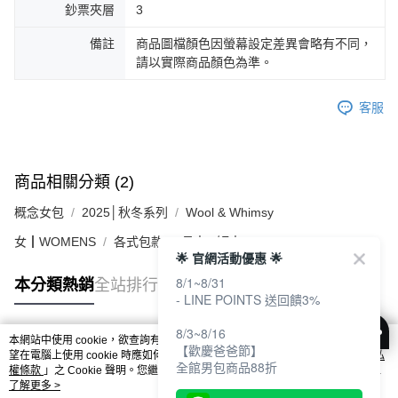
鈔票夾層
3
備註
商品圖檔顏色因螢幕設定差異會略有不同，
請以實際商品顏色為準。
客服
商品相關分類 (2)
概念女包
2025│秋冬系列
Wool & Whimsy
女┃WOMENS
各式包款
長夾 / 短夾
🌟 官網活動優惠 🌟
8/1~8/31
本分類熱銷
全站排行
- LINE POINTS 送回饋3%
8/3~8/16
本網站中使用 cookie，欲查詢有關本網站使用 cookie 方式之詳情，及若您不希
【歡慶爸爸節】
熱門標籤
望在電腦上使用 cookie 時應如何變更電腦的 cookie 設定，請參閱本網站「
隱私
全館男包商品88折
權條款
」之 Cookie 聲明。您繼續使用本網站即表示您同意本公司得按本網站使
用條款之 Cookie 聲明使用 cookie。
了解更多 >