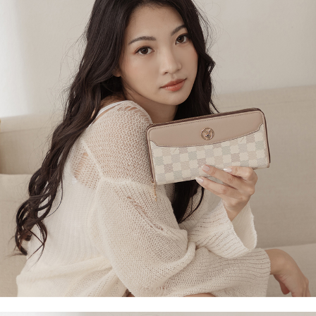
ATM／網路銀行／等多元方式進行付款，方視為交易完成。
萊爾富取貨付款
1.本服務係由「台灣大哥大股份有限公司」（以下簡稱本公司）所提供，讓
※ 請注意：結帳手續完成當下不需立刻繳費，但若您需要取消訂單，請聯絡
用戶於交易時，得透過本服務購買商品或服務，並由商店將買賣／分期付款
每筆NT$120
購買商品的店家。未經商家同意取消之訂單仍視為有效，需透過AFTEE先享
買賣價金債權讓與本公司後，依約使用本公司帳單繳交帳款。
後付繳納相關費用。
2.基於同意付款使用「大哥付你分期」之契約關係目的，商店將以您的個人
付款後萊爾富取貨
※ 交易是否成功請以「AFTEE先享後付 」之結帳頁面顯示為準，若有關於
資料（包含姓名、電話或地址）提供予台灣大哥大進項蒐集、處理及利用，
是否繳費成功／繳費後需取消欲退款等相關疑問，請聯繫「AFTEE先享後付
每筆NT$122
由本公司與您本人進行分期帳單所需資料之確認、核對及更正。
客戶支援中心」
https://netprotections.freshdesk.com/support/home
3.完整用戶服務條款，請詳閱以下連結：
https://oppay.tw/userRule
7-11取貨付款
【注意事項】
１．透過由恩沛科技股份有限公司提供之「AFTEE先享後付」服務完成之交
每筆NT$60，滿NT$2,000(含以上)免運費
易，需依本服務之必要範圍內提供個人資料，並將交易相關給付款項請求債
權轉讓予恩沛科技股份有限公司。
付款後7-11取貨
２．關於個人資料處理事宜，請瀏覽以下網址：
每筆NT$60，滿NT$2,000(含以上)免運費
https://aftee.tw/terms/#terms3
３．未成年的使用者請事先徵得法定代理人或監護人之同意方可使用
宅配
「AFTEE先享後付」，若未經同意申辦者引起之損失，本公司不負相關責
任。
每筆NT$60，滿NT$2,000(含以上)免運費
４．使用「AFTEE先享後付」時，將依據個別帳號之用戶狀況，依本公司即
時審查核予不同之上限額度；若仍有額度不足之情形，本公司將視審查結果
宅配_離島
請求用戶進行身份認證。
每筆NT$100
５．嚴禁一人註冊多個帳號或使用他人資訊註冊。若發現惡意使用之情形，
恩沛科技股份有限公司將有權停止該用戶之使用額度並採取法律行動。