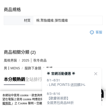
商品規格
材質
棉,聚酯纖維,彈性纖維
客服
商品相關分類 (2)
風格男裝
2025 │ 秋冬商品
男┃MENS
服飾下身類
長褲
🌟 官網活動優惠 🌟
本分類熱銷
全站排行
8/1~8/31
- LINE POINTS 送回饋3%
8/3~8/16
本網站中使用 cookie，欲查詢有關本網站使用 cookie 方式之詳情，及若您不希
熱門標籤
【歡慶爸爸節】
望在電腦上使用 cookie 時應如何變更電腦的 cookie 設定，請參閱本網站「
隱私
全館男包商品88折
權條款
」之 Cookie 聲明。您繼續使用本網站即表示您同意本公司得按本網站使