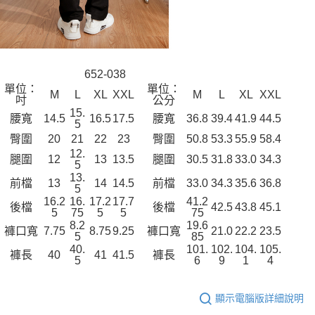
652-038
單位：
單位：
M
L
XL
XXL
M
L
XL
XXL
吋
公分
15.
腰寬
14.5
16.5
17.5
腰寬
36.8
39.4
41.9
44.5
5
臀圍
20
21
22
23
臀圍
50.8
53.3
55.9
58.4
12.
腿圍
12
13
13.5
腿圍
30.5
31.8
33.0
34.3
5
13.
前檔
13
14
14.5
前檔
33.0
34.3
35.6
36.8
5
16.2
16.
17.2
17.7
41.2
後檔
後檔
42.5
43.8
45.1
5
75
5
5
75
8.2
19.6
褲口寬
7.75
8.75
9.25
褲口寬
21.0
22.2
23.5
5
85
40.
101.
102.
104.
105.
褲長
40
41
41.5
褲長
5
6
9
1
4
顯示電腦版詳細說明