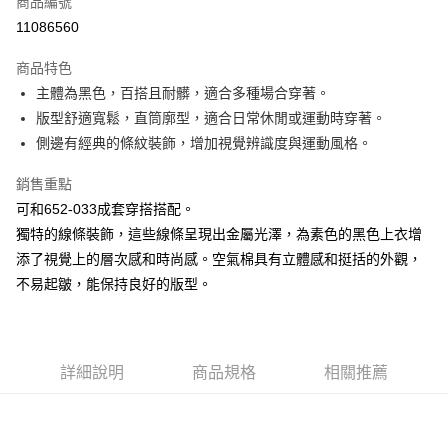
商品編號
超商取貨付款
11086560
LINE Pay
商品特色
Apple Pay
主體為黑色，百搭且耐髒，適合多種場合穿著。
版型舒適寬鬆，直筒廓型，適合日常休閒或運動時穿著。
街口支付
側邊有經典的條紋裝飾，增加視覺辨識度與運動風格。
悠遊付
銷售重點
大哥付你分期
可和652-033成套穿搭搭配。
相關說明
獨特的線條裝飾，這些線條呈現出金屬光澤，為素色的黑色上衣增
【大哥付你分期使用說明】
添了視覺上的層次感和時尚感。空氣棉具有立體感和挺括的外觀，
AFTEE先享後付
1.本服務由台灣大哥大提供，台灣大哥大用戶可立即使用無須另外申請。
2.付款方式選擇「大哥付你分期」，訂單成立後會自動跳轉到大哥付的交易
不易起皺，能保持良好的版型。
相關說明
流程，驗證手機門號後，選擇欲分期的期數、繳款截止日，確認付款後即完
【關於「AFTEE先享後付」】
成交易。
ATM付款
AFTEE先享後付是「在收到商品之後才付款」的支付方式。 讓您購物簡單
3.實際核准額度、可分期數及費用金額請依後續交易確認頁面所載為準。
便利好安心！
4.訂單成立30分鐘內，如未前往確認交易或遇審核未通過，訂單將自動取
１．簡單：不需註冊會員、不需綁卡、不需儲值。
運送方式
詳細說明
商品規格
相關推薦
消。如遇「轉專審核」未通過狀況，表示未達大哥付你分期系統評分，恕無
２．便利：只要手機號碼，簡訊認證，即可結帳。
法說明評估內容。
３．安心：先確認商品／服務後，再付款。
全家取貨付款
【繳款方式說明】
1.分期款項不併入電信帳單，「大哥付你分期」於每月結算日後寄送繳費提
每筆NT$60，滿NT$1,500(含以上)免運費
【「AFTEE先享後付」結帳流程】
醒簡訊。