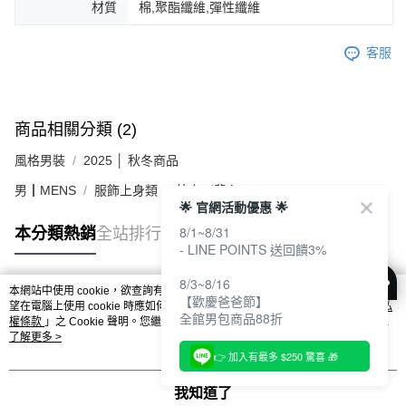
材質
棉,聚酯纖維,彈性纖維
客服
商品相關分類 (2)
風格男裝
2025 │ 秋冬商品
男┃MENS
服飾上身類
外套／背心
🌟 官網活動優惠 🌟
8/1~8/31
本分類熱銷
全站排行
- LINE POINTS 送回饋3%
8/3~8/16
本網站中使用 cookie，欲查詢有關本網站使用 cookie 方式之詳情，及若您不希
【歡慶爸爸節】
熱門標籤
望在電腦上使用 cookie 時應如何變更電腦的 cookie 設定，請參閱本網站「
隱私
全館男包商品88折
權條款
」之 Cookie 聲明。您繼續使用本網站即表示您同意本公司得按本網站使
用條款之 Cookie 聲明使用 cookie。
了解更多 >
👉 加入有最多 $250 驚喜 🎁
我知道了