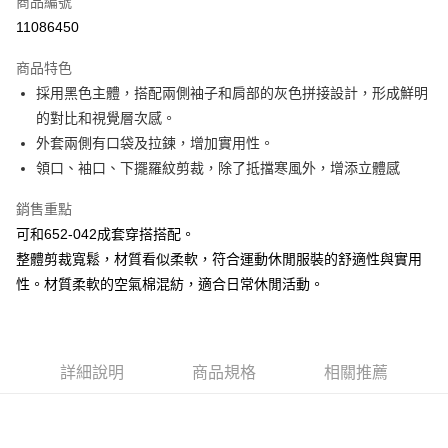
商品編號
超商取貨付款
11086450
LINE Pay
商品特色
Apple Pay
採用黑色主體，搭配兩側袖子和肩部的灰色拼接設計，形成鮮明
的對比和視覺層次感。
街口支付
外套兩側有口袋及拉鍊，增加實用性。
悠遊付
領口、袖口、下擺羅紋剪裁，除了抵擋寒風外，增添立體感
大哥付你分期
銷售重點
相關說明
可和652-042成套穿搭搭配。
【大哥付你分期使用說明】
整體剪裁寬鬆，材質看似柔軟，符合運動休閒服裝的舒適性與實用
AFTEE先享後付
1.本服務由台灣大哥大提供，台灣大哥大用戶可立即使用無須另外申請。
2.付款方式選擇「大哥付你分期」，訂單成立後會自動跳轉到大哥付的交易
性。材質柔軟的空氣棉混紡，適合日常休閒活動。
相關說明
流程，驗證手機門號後，選擇欲分期的期數、繳款截止日，確認付款後即完
【關於「AFTEE先享後付」】
成交易。
ATM付款
AFTEE先享後付是「在收到商品之後才付款」的支付方式。 讓您購物簡單
3.實際核准額度、可分期數及費用金額請依後續交易確認頁面所載為準。
便利好安心！
4.訂單成立30分鐘內，如未前往確認交易或遇審核未通過，訂單將自動取
１．簡單：不需註冊會員、不需綁卡、不需儲值。
運送方式
詳細說明
商品規格
相關推薦
消。如遇「轉專審核」未通過狀況，表示未達大哥付你分期系統評分，恕無
２．便利：只要手機號碼，簡訊認證，即可結帳。
法說明評估內容。
３．安心：先確認商品／服務後，再付款。
全家取貨付款
【繳款方式說明】
1.分期款項不併入電信帳單，「大哥付你分期」於每月結算日後寄送繳費提
每筆NT$60，滿NT$1,500(含以上)免運費
【「AFTEE先享後付」結帳流程】
醒簡訊。