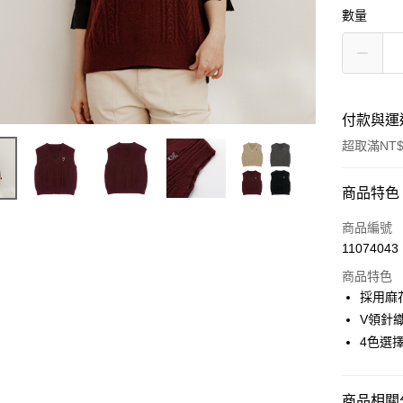
數量
付款與運
超取滿NT$
付款方式
商品特色
信用卡一
商品編號
11074043
超商取貨
商品特色
LINE Pay
採用麻
V領針
Apple Pay
4色選
街口支付
悠遊付
商品相關分