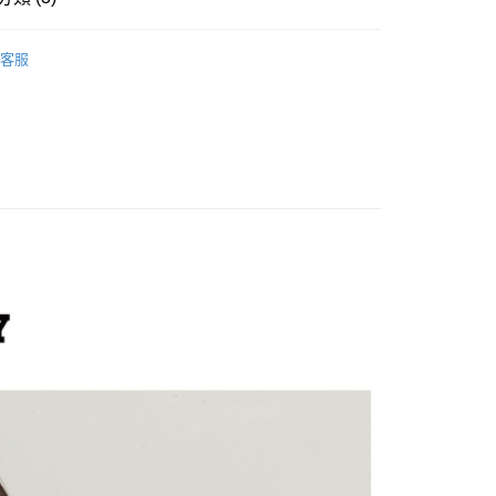
分期
2025 │ 秋冬商品
客服
你分期使用說明】
ENS
服飾上身類
外套／背心
享後付
由台灣大哥大提供，台灣大哥大用戶可立即使用無須另外申請。
👕服裝瘋狂特下殺千元⬆️
式選擇「大哥付你分期」，訂單成立後會自動跳轉到大哥付的交易
證手機門號後，選擇欲分期的期數、繳款截止日，確認付款後即
FTEE先享後付」】
。
先享後付是「在收到商品之後才付款」的支付方式。 讓您購物簡單
准額度、可分期數及費用金額請依後續交易確認頁面所載為準。
心！
立30分鐘內，如未前往確認交易或遇審核未通過，訂單將自動取
：不需註冊會員、不需綁卡、不需儲值。
「轉專審核」未通過狀況，表示未達大哥付你分期系統評分，恕
：只要手機號碼，簡訊認證，即可結帳。
評估內容。
：先確認商品／服務後，再付款。
式說明】
付款
項不併入電信帳單，「大哥付你分期」於每月結算日後寄送繳費提
EE先享後付」結帳流程】
0，滿NT$1,500(含以上)免運費
方式選擇「AFTEE先享後付」後，將跳轉至「AFTEE先享後
訊連結打開帳單後，可選擇「超商條碼／台灣大直營門市／銀行轉
頁面，進行簡訊認證並確認金額後，即可完成結帳。
付／iPASS MONEY」等通路繳費。
家取貨
成立數日內，您將收到繳費通知簡訊。
費通知簡訊後14天內，點擊此簡訊中的連結，可透過四大超商
0，滿NT$1,500(含以上)免運費
項】
網路銀行／等多元方式進行付款，方視為交易完成。
係由「台灣大哥大股份有限公司」（以下簡稱本公司）所提供，讓
：結帳手續完成當下不需立刻繳費，但若您需要取消訂單，請聯
貨付款
易時，得透過本服務購買商品或服務，並由商店將買賣／分期付
的店家。未經商家同意取消之訂單仍視為有效，需透過AFTEE
金債權讓與本公司後，依約使用本公司帳單繳交帳款。
繳納相關費用。
20
意付款使用「大哥付你分期」之契約關係目的，商店將以您的個人
否成功請以「AFTEE先享後付 」之結帳頁面顯示為準，若有關於
含姓名、電話或地址）提供予台灣大哥大進項蒐集、處理及利
功／繳費後需取消欲退款等相關疑問，請聯繫「AFTEE先享後
爾富取貨
公司與您本人進行分期帳單所需資料之確認、核對及更正。