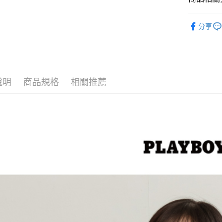
大哥付你
品味女裝
相關說明
分享
【大哥付
女┃WOM
AFTEE先
1.本服務
最新活動
2.付款方
相關說明
流程，驗
【關於「A
ATM付款
完成交易
AFTEE
3.實際核
便利好安
說明
商品規格
相關推薦
4.訂單成
１．簡單
消。如遇
２．便利
運送方式
無法說明
３．安心
【繳款方
全家取貨
1.分期款
【「AFT
醒簡訊。
每筆NT$6
１．於結帳
2.透過簡
付」結帳
帳／街口支
付款後全
２．訂單
３．收到繳
每筆NT$6
【注意事
／ATM／
1.本服務
※ 請注意
萊爾富取
用戶於交
絡購買商品
款買賣價
先享後付
每筆NT$1
2.基於同
※ 交易是
資料（包
是否繳費成
付款後萊
用，由本