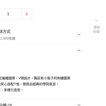
清除
送方式
紀錄
1,500免運
次付款
付款
花編織圖案，V領設計，胸前有小兔子的刺繡圖案
織背心搭配T恤，營造出經典的學院氣息。
擇，多樣化造型。
類 (3)