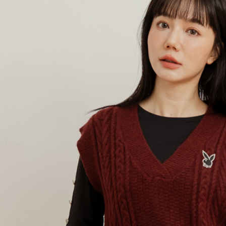
付客戶支
每筆NT$1
3.完整用
【注意事
7-11取貨
１．透過由
交易，需
每筆NT$6
求債權轉
２．關於
付款後7-1
https://aft
每筆NT$6
３．未成
「AFTE
宅配
任。
４．使用「
每筆NT$6
即時審查
結果請求
宅配_離島
５．嚴禁
每筆NT$1
形，恩沛
動。