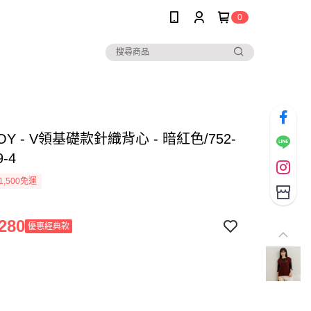
0
BOY - V領基礎款針織背心 - 暗紅色/752-
9-4
1,500免運
280
優惠經典款