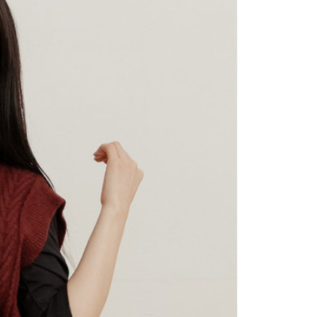
援中心」
https://netprotections.freshdesk.com/support/home
22
戶服務條款，請詳閱以下連結：
https://oppay.tw/userRule
項】
付款
恩沛科技股份有限公司提供之「AFTEE先享後付」服務完成之
依本服務之必要範圍內提供個人資料，並將交易相關給付款項請
0，滿NT$2,000(含以上)免運費
讓予恩沛科技股份有限公司。
個人資料處理事宜，請瀏覽以下網址：
1取貨
ee.tw/terms/#terms3
0，滿NT$2,000(含以上)免運費
年的使用者請事先徵得法定代理人或監護人之同意方可使用
E先享後付」，若未經同意申辦者引起之損失，本公司不負相關責
AFTEE先享後付」時，將依據個別帳號之用戶狀況，依本公司
0，滿NT$2,000(含以上)免運費
核予不同之上限額度；若仍有額度不足之情形，本公司將視審查
用戶進行身份認證。
一人註冊多個帳號或使用他人資訊註冊。若發現惡意使用之情
00
科技股份有限公司將有權停止該用戶之使用額度並採取法律行