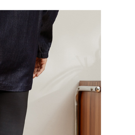
援中心」
https://netprotections.freshdesk.com/support/home
22
戶服務條款，請詳閱以下連結：
https://oppay.tw/userRule
項】
付款
恩沛科技股份有限公司提供之「AFTEE先享後付」服務完成之
依本服務之必要範圍內提供個人資料，並將交易相關給付款項請
0，滿NT$2,000(含以上)免運費
讓予恩沛科技股份有限公司。
個人資料處理事宜，請瀏覽以下網址：
1取貨
ee.tw/terms/#terms3
0，滿NT$2,000(含以上)免運費
年的使用者請事先徵得法定代理人或監護人之同意方可使用
E先享後付」，若未經同意申辦者引起之損失，本公司不負相關責
AFTEE先享後付」時，將依據個別帳號之用戶狀況，依本公司
0，滿NT$2,000(含以上)免運費
核予不同之上限額度；若仍有額度不足之情形，本公司將視審查
用戶進行身份認證。
一人註冊多個帳號或使用他人資訊註冊。若發現惡意使用之情
00
科技股份有限公司將有權停止該用戶之使用額度並採取法律行