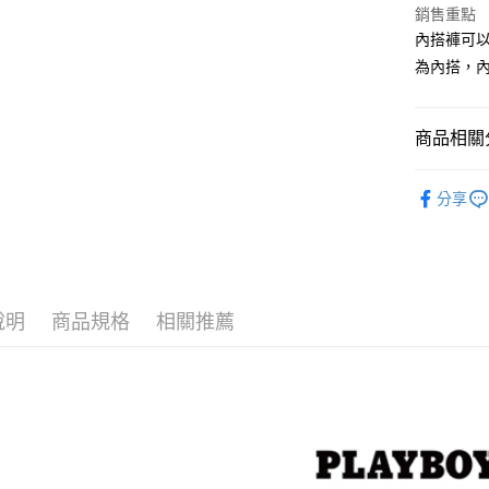
銷售重點
大哥付你
內搭褲可
相關說明
為內搭，
【大哥付
AFTEE先
1.本服務
2.付款方
相關說明
流程，驗
商品相關分
【關於「A
ATM付款
完成交易
AFTEE
3.實際核
便利好安
品味女裝
4.訂單成
１．簡單
分享
消。如遇
女┃WOM
２．便利
運送方式
無法說明
３．安心
【繳款方
全家取貨
1.分期款
【「AFT
醒簡訊。
每筆NT$6
１．於結帳
2.透過簡
付」結帳
說明
商品規格
相關推薦
帳／街口支
付款後全
２．訂單
３．收到繳
每筆NT$6
【注意事
／ATM／
1.本服務
※ 請注意
萊爾富取
用戶於交
絡購買商品
款買賣價
先享後付
每筆NT$1
2.基於同
※ 交易是
資料（包
是否繳費成
付款後萊
用，由本