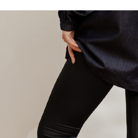
付客戶支
每筆NT$1
3.完整用
【注意事
7-11取貨
１．透過由
交易，需
每筆NT$6
求債權轉
２．關於
付款後7-1
https://aft
每筆NT$6
３．未成
「AFTE
宅配
任。
４．使用「
每筆NT$6
即時審查
結果請求
宅配_離島
５．嚴禁
每筆NT$1
形，恩沛
動。