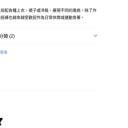
分期
以搭配各種上衣、裙子或洋裝，展現不同的風格。除了作
內搭褲也越來越受歡迎作為日常休閒或運動穿著。
你分期使用說明】
享後付
由台灣大哥大提供，台灣大哥大用戶可立即使用無須另外申請。
式選擇「大哥付你分期」，訂單成立後會自動跳轉到大哥付的交易
證手機門號後，選擇欲分期的期數、繳款截止日，確認付款後即
類 (2)
FTEE先享後付」】
。
先享後付是「在收到商品之後才付款」的支付方式。 讓您購物簡單
准額度、可分期數及費用金額請依後續交易確認頁面所載為準。
心！
2025 │ 秋冬商品
立30分鐘內，如未前往確認交易或遇審核未通過，訂單將自動取
：不需註冊會員、不需綁卡、不需儲值。
客服
「轉專審核」未通過狀況，表示未達大哥付你分期系統評分，恕
ENS
：只要手機號碼，簡訊認證，即可結帳。
服飾下身類
長褲
評估內容。
：先確認商品／服務後，再付款。
式說明】
付款
項不併入電信帳單，「大哥付你分期」於每月結算日後寄送繳費提
EE先享後付」結帳流程】
0，滿NT$1,500(含以上)免運費
方式選擇「AFTEE先享後付」後，將跳轉至「AFTEE先享後
訊連結打開帳單後，可選擇「超商條碼／台灣大直營門市／銀行轉
頁面，進行簡訊認證並確認金額後，即可完成結帳。
付／iPASS MONEY」等通路繳費。
家取貨
成立數日內，您將收到繳費通知簡訊。
費通知簡訊後14天內，點擊此簡訊中的連結，可透過四大超商
0，滿NT$1,500(含以上)免運費
項】
網路銀行／等多元方式進行付款，方視為交易完成。
係由「台灣大哥大股份有限公司」（以下簡稱本公司）所提供，讓
：結帳手續完成當下不需立刻繳費，但若您需要取消訂單，請聯
貨付款
易時，得透過本服務購買商品或服務，並由商店將買賣／分期付
的店家。未經商家同意取消之訂單仍視為有效，需透過AFTEE
金債權讓與本公司後，依約使用本公司帳單繳交帳款。
繳納相關費用。
20
意付款使用「大哥付你分期」之契約關係目的，商店將以您的個人
否成功請以「AFTEE先享後付 」之結帳頁面顯示為準，若有關於
含姓名、電話或地址）提供予台灣大哥大進項蒐集、處理及利
功／繳費後需取消欲退款等相關疑問，請聯繫「AFTEE先享後
爾富取貨
公司與您本人進行分期帳單所需資料之確認、核對及更正。