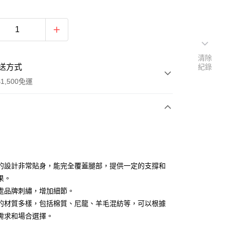
清除
送方式
紀錄
1,500免運
次付款
付款
的設計非常貼身，能完全覆蓋腿部，提供一定的支撐和
果。
處品牌刺繡，增加細節。
的材質多樣，包括棉質、尼龍、羊毛混紡等，可以根據
需求和場合選擇。