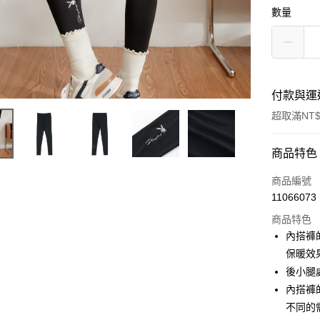
數量
付款與運
超取滿NT$
付款方式
商品特色
信用卡一
商品編號
11066073
超商取貨
商品特色
LINE Pay
內搭褲
保暖效
Apple Pay
後小腿
街口支付
內搭褲
不同的
悠遊付