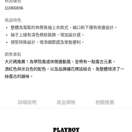
商品編號
超商取貨付款
11065836
LINE Pay
商品特色
Apple Pay
整體為寬鬆的休閒長袖上衣款式，袖口和下擺有收邊設計。
袖子上緣有深色條紋裝飾，增加設計感。
街口支付
領型特殊設計，增添細節感及穿脫便利。
悠遊付
銷售重點
大哥付你分期
大尺碼推薦！為學院風或休閒運動風，並帶有一點復古元素。
相關說明
酒紅色與米白色的配色，以及品牌繡花標誌結合，為整體增添了一
【大哥付你分期使用說明】
絲復古的韻味。
AFTEE先享後付
1.本服務由台灣大哥大提供，台灣大哥大用戶可立即使用無須另外申請。
2.付款方式選擇「大哥付你分期」，訂單成立後會自動跳轉到大哥付的交易
相關說明
流程，驗證手機門號後，選擇欲分期的期數、繳款截止日，確認付款後即完
【關於「AFTEE先享後付」】
成交易。
ATM付款
AFTEE先享後付是「在收到商品之後才付款」的支付方式。 讓您購物簡單
3.實際核准額度、可分期數及費用金額請依後續交易確認頁面所載為準。
便利好安心！
詳細說明
商品規格
相關推薦
4.訂單成立30分鐘內，如未前往確認交易或遇審核未通過，訂單將自動取
１．簡單：不需註冊會員、不需綁卡、不需儲值。
運送方式
消。如遇「轉專審核」未通過狀況，表示未達大哥付你分期系統評分，恕無
２．便利：只要手機號碼，簡訊認證，即可結帳。
法說明評估內容。
３．安心：先確認商品／服務後，再付款。
全家取貨付款
【繳款方式說明】
1.分期款項不併入電信帳單，「大哥付你分期」於每月結算日後寄送繳費提
每筆NT$60，滿NT$1,500(含以上)免運費
【「AFTEE先享後付」結帳流程】
醒簡訊。