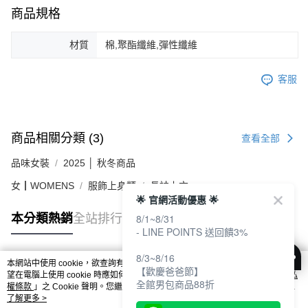
商品規格
材質
棉,聚酯纖維,彈性纖維
客服
商品相關分類 (3)
查看全部
品味女裝
2025 │ 秋冬商品
女┃WOMENS
服飾上身類
長袖上衣
🌟 官網活動優惠 🌟
8/1~8/31
本分類熱銷
全站排行
- LINE POINTS 送回饋3%
8/3~8/16
本網站中使用 cookie，欲查詢有關本網站使用 cookie 方式之詳情，及若您不希
【歡慶爸爸節】
熱門標籤
望在電腦上使用 cookie 時應如何變更電腦的 cookie 設定，請參閱本網站「
隱私
全館男包商品88折
權條款
」之 Cookie 聲明。您繼續使用本網站即表示您同意本公司得按本網站使
用條款之 Cookie 聲明使用 cookie。
了解更多 >