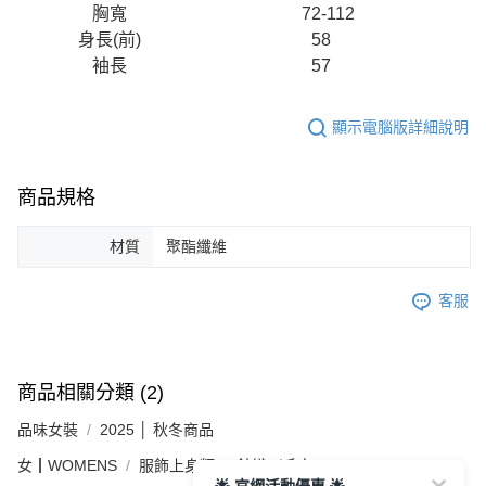
胸寬
72-112
身長(前)
58
袖長
57
顯示電腦版詳細說明
商品規格
材質
聚酯纖維
客服
商品相關分類 (2)
品味女裝
2025 │ 秋冬商品
女┃WOMENS
服飾上身類
針織／毛衣
🌟 官網活動優惠 🌟