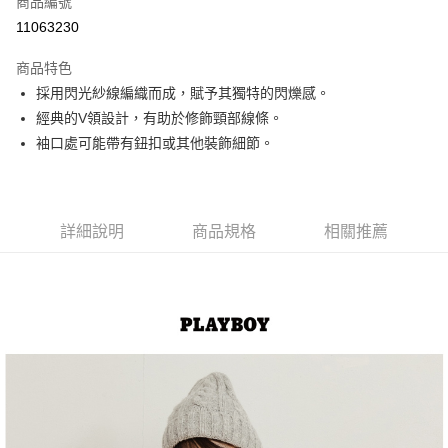
商品編號
超商取貨付款
11063230
LINE Pay
商品特色
Apple Pay
採用閃光紗線編織而成，賦予其獨特的閃爍感。
經典的V領設計，有助於修飾頸部線條。
街口支付
袖口處可能帶有鈕扣或其他裝飾細節。
悠遊付
大哥付你分期
相關說明
詳細說明
商品規格
相關推薦
【大哥付你分期使用說明】
AFTEE先享後付
1.本服務由台灣大哥大提供，台灣大哥大用戶可立即使用無須另外申請。
2.付款方式選擇「大哥付你分期」，訂單成立後會自動跳轉到大哥付的交易
相關說明
流程，驗證手機門號後，選擇欲分期的期數、繳款截止日，確認付款後即完
【關於「AFTEE先享後付」】
成交易。
ATM付款
AFTEE先享後付是「在收到商品之後才付款」的支付方式。 讓您購物簡單
3.實際核准額度、可分期數及費用金額請依後續交易確認頁面所載為準。
便利好安心！
4.訂單成立30分鐘內，如未前往確認交易或遇審核未通過，訂單將自動取
１．簡單：不需註冊會員、不需綁卡、不需儲值。
運送方式
消。如遇「轉專審核」未通過狀況，表示未達大哥付你分期系統評分，恕無
２．便利：只要手機號碼，簡訊認證，即可結帳。
法說明評估內容。
３．安心：先確認商品／服務後，再付款。
全家取貨付款
【繳款方式說明】
1.分期款項不併入電信帳單，「大哥付你分期」於每月結算日後寄送繳費提
每筆NT$60，滿NT$1,500(含以上)免運費
【「AFTEE先享後付」結帳流程】
醒簡訊。