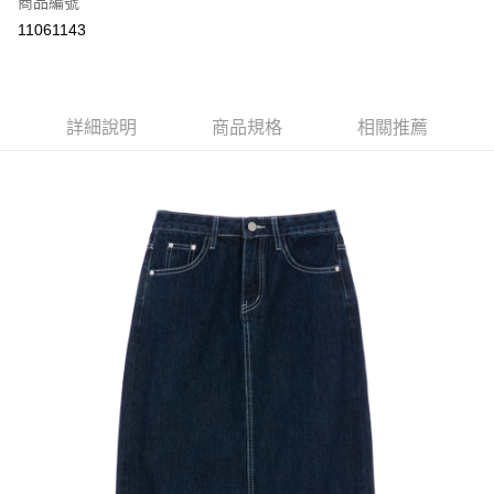
商品編號
超商取貨付款
11061143
LINE Pay
Apple Pay
詳細說明
商品規格
相關推薦
街口支付
悠遊付
大哥付你分期
相關說明
【大哥付你分期使用說明】
AFTEE先享後付
1.本服務由台灣大哥大提供，台灣大哥大用戶可立即使用無須另外申請。
2.付款方式選擇「大哥付你分期」，訂單成立後會自動跳轉到大哥付的交易
相關說明
流程，驗證手機門號後，選擇欲分期的期數、繳款截止日，確認付款後即完
【關於「AFTEE先享後付」】
成交易。
ATM付款
AFTEE先享後付是「在收到商品之後才付款」的支付方式。 讓您購物簡單
3.實際核准額度、可分期數及費用金額請依後續交易確認頁面所載為準。
便利好安心！
4.訂單成立30分鐘內，如未前往確認交易或遇審核未通過，訂單將自動取
１．簡單：不需註冊會員、不需綁卡、不需儲值。
運送方式
消。如遇「轉專審核」未通過狀況，表示未達大哥付你分期系統評分，恕無
２．便利：只要手機號碼，簡訊認證，即可結帳。
法說明評估內容。
３．安心：先確認商品／服務後，再付款。
全家取貨付款
【繳款方式說明】
1.分期款項不併入電信帳單，「大哥付你分期」於每月結算日後寄送繳費提
每筆NT$60，滿NT$1,500(含以上)免運費
【「AFTEE先享後付」結帳流程】
醒簡訊。