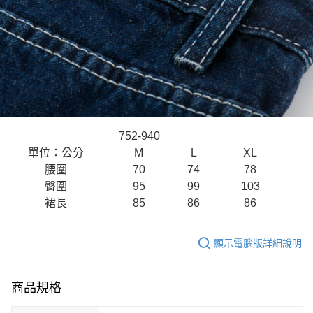
752-940
單位：公分
M
L
XL
腰圍
70
74
78
臀圍
95
99
103
裙長
85
86
86
顯示電腦版詳細說明
商品規格