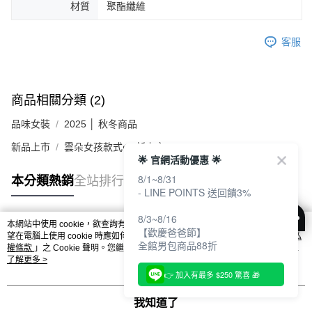
材質
聚酯纖維
客服
商品相關分類 (2)
品味女裝
2025 │ 秋冬商品
新品上市
雲朵女孩款式☁️ 新上市✨✨✨
🌟 官網活動優惠 🌟
8/1~8/31
本分類熱銷
全站排行
- LINE POINTS 送回饋3%
8/3~8/16
本網站中使用 cookie，欲查詢有關本網站使用 cookie 方式之詳情，及若您不希
【歡慶爸爸節】
熱門標籤
望在電腦上使用 cookie 時應如何變更電腦的 cookie 設定，請參閱本網站「
隱私
全館男包商品88折
權條款
」之 Cookie 聲明。您繼續使用本網站即表示您同意本公司得按本網站使
用條款之 Cookie 聲明使用 cookie。
了解更多 >
👉 加入有最多 $250 驚喜 🎁
我知道了