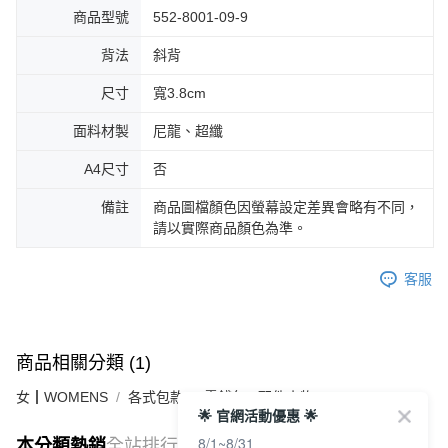
商品型號
552-8001-09-9
背法
斜背
尺寸
寬3.8cm
面料材製
尼龍、超纖
A4尺寸
否
備註
商品圖檔顏色因螢幕設定差異會略有不同，
請以實際商品顏色為準。
客服
商品相關分類 (1)
女┃WOMENS
各式包款
零錢包 / 配件小物
🌟 官網活動優惠 🌟
8/1~8/31
本分類熱銷
全站排行