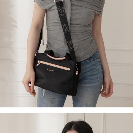
ATM／網路銀行／等多元方式進行付款，方視為交易完成。
萊爾富取貨付款
1.本服務係由「台灣大哥大股份有限公司」（以下簡稱本公司）所提供，讓
※ 請注意：結帳手續完成當下不需立刻繳費，但若您需要取消訂單，請聯絡
用戶於交易時，得透過本服務購買商品或服務，並由商店將買賣／分期付款
每筆NT$120
購買商品的店家。未經商家同意取消之訂單仍視為有效，需透過AFTEE先享
買賣價金債權讓與本公司後，依約使用本公司帳單繳交帳款。
後付繳納相關費用。
2.基於同意付款使用「大哥付你分期」之契約關係目的，商店將以您的個人
付款後萊爾富取貨
※ 交易是否成功請以「AFTEE先享後付 」之結帳頁面顯示為準，若有關於
資料（包含姓名、電話或地址）提供予台灣大哥大進項蒐集、處理及利用，
是否繳費成功／繳費後需取消欲退款等相關疑問，請聯繫「AFTEE先享後付
每筆NT$122
由本公司與您本人進行分期帳單所需資料之確認、核對及更正。
客戶支援中心」
https://netprotections.freshdesk.com/support/home
3.完整用戶服務條款，請詳閱以下連結：
https://oppay.tw/userRule
7-11取貨付款
【注意事項】
１．透過由恩沛科技股份有限公司提供之「AFTEE先享後付」服務完成之交
每筆NT$60，滿NT$2,000(含以上)免運費
易，需依本服務之必要範圍內提供個人資料，並將交易相關給付款項請求債
權轉讓予恩沛科技股份有限公司。
付款後7-11取貨
２．關於個人資料處理事宜，請瀏覽以下網址：
每筆NT$60，滿NT$2,000(含以上)免運費
https://aftee.tw/terms/#terms3
３．未成年的使用者請事先徵得法定代理人或監護人之同意方可使用
宅配
「AFTEE先享後付」，若未經同意申辦者引起之損失，本公司不負相關責
任。
每筆NT$60，滿NT$2,000(含以上)免運費
４．使用「AFTEE先享後付」時，將依據個別帳號之用戶狀況，依本公司即
時審查核予不同之上限額度；若仍有額度不足之情形，本公司將視審查結果
宅配_離島
請求用戶進行身份認證。
每筆NT$100
５．嚴禁一人註冊多個帳號或使用他人資訊註冊。若發現惡意使用之情形，
恩沛科技股份有限公司將有權停止該用戶之使用額度並採取法律行動。