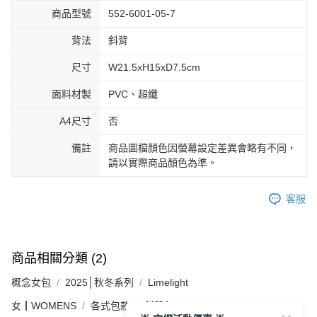
商品型號
552-6001-05-7
背法
斜背
尺寸
W21.5xH15xD7.5cm
面料材製
PVC、超纖
A4尺寸
否
備註
商品圖檔顏色因螢幕設定差異會略有不同，
請以實際商品顏色為準。
客服
商品相關分類 (2)
概念女包
2025│秋冬系列
Limelight
女┃WOMENS
各式包款
斜背包