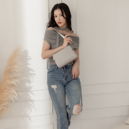
ATM／網路銀行／等多元方式進行付款，方視為交易完成。
萊爾富取貨付款
1.本服務係由「台灣大哥大股份有限公司」（以下簡稱本公司）所提供，讓
※ 請注意：結帳手續完成當下不需立刻繳費，但若您需要取消訂單，請聯絡
用戶於交易時，得透過本服務購買商品或服務，並由商店將買賣／分期付款
每筆NT$120
購買商品的店家。未經商家同意取消之訂單仍視為有效，需透過AFTEE先享
買賣價金債權讓與本公司後，依約使用本公司帳單繳交帳款。
後付繳納相關費用。
2.基於同意付款使用「大哥付你分期」之契約關係目的，商店將以您的個人
付款後萊爾富取貨
※ 交易是否成功請以「AFTEE先享後付 」之結帳頁面顯示為準，若有關於
資料（包含姓名、電話或地址）提供予台灣大哥大進項蒐集、處理及利用，
是否繳費成功／繳費後需取消欲退款等相關疑問，請聯繫「AFTEE先享後付
每筆NT$122
由本公司與您本人進行分期帳單所需資料之確認、核對及更正。
客戶支援中心」
https://netprotections.freshdesk.com/support/home
3.完整用戶服務條款，請詳閱以下連結：
https://oppay.tw/userRule
7-11取貨付款
【注意事項】
１．透過由恩沛科技股份有限公司提供之「AFTEE先享後付」服務完成之交
每筆NT$60，滿NT$2,000(含以上)免運費
易，需依本服務之必要範圍內提供個人資料，並將交易相關給付款項請求債
權轉讓予恩沛科技股份有限公司。
付款後7-11取貨
２．關於個人資料處理事宜，請瀏覽以下網址：
每筆NT$60，滿NT$2,000(含以上)免運費
https://aftee.tw/terms/#terms3
３．未成年的使用者請事先徵得法定代理人或監護人之同意方可使用
宅配
「AFTEE先享後付」，若未經同意申辦者引起之損失，本公司不負相關責
任。
每筆NT$60，滿NT$2,000(含以上)免運費
４．使用「AFTEE先享後付」時，將依據個別帳號之用戶狀況，依本公司即
時審查核予不同之上限額度；若仍有額度不足之情形，本公司將視審查結果
宅配_離島
請求用戶進行身份認證。
每筆NT$100
５．嚴禁一人註冊多個帳號或使用他人資訊註冊。若發現惡意使用之情形，
恩沛科技股份有限公司將有權停止該用戶之使用額度並採取法律行動。