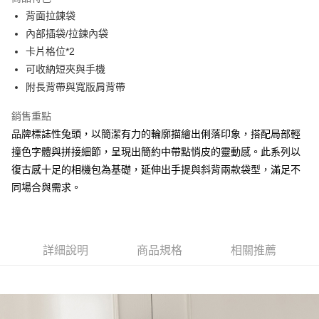
Apple Pay
背面拉鍊袋
內部插袋/拉鍊內袋
街口支付
卡片格位*2
悠遊付
可收納短夾與手機
附長背帶與寬版肩背帶
大哥付你分期
相關說明
銷售重點
【大哥付你分期使用說明】
品牌標誌性兔頭，以簡潔有力的輪廓描繪出俐落印象，搭配局部輕
AFTEE先享後付
1.本服務由台灣大哥大提供，台灣大哥大用戶可立即使用無須另外申請。
2.付款方式選擇「大哥付你分期」，訂單成立後會自動跳轉到大哥付的交易
撞色字體與拼接細節，呈現出簡約中帶點悄皮的靈動感。此系列以
相關說明
流程，驗證手機門號後，選擇欲分期的期數、繳款截止日，確認付款後即完
復古感十足的相機包為基礎，延伸出手提與斜背兩款袋型，滿足不
【關於「AFTEE先享後付」】
成交易。
ATM付款
AFTEE先享後付是「在收到商品之後才付款」的支付方式。 讓您購物簡單
同場合與需求。
3.實際核准額度、可分期數及費用金額請依後續交易確認頁面所載為準。
便利好安心！
4.訂單成立30分鐘內，如未前往確認交易或遇審核未通過，訂單將自動取
１．簡單：不需註冊會員、不需綁卡、不需儲值。
運送方式
消。如遇「轉專審核」未通過狀況，表示未達大哥付你分期系統評分，恕無
２．便利：只要手機號碼，簡訊認證，即可結帳。
法說明評估內容。
３．安心：先確認商品／服務後，再付款。
全家取貨付款
【繳款方式說明】
詳細說明
商品規格
相關推薦
1.分期款項不併入電信帳單，「大哥付你分期」於每月結算日後寄送繳費提
每筆NT$60，滿NT$1,500(含以上)免運費
【「AFTEE先享後付」結帳流程】
醒簡訊。
１．於結帳方式選擇「AFTEE先享後付」後，將跳轉至「AFTEE先享後付」
2.透過簡訊連結打開帳單後，可選擇「超商條碼／台灣大直營門市／銀行轉
付款後全家取貨
結帳頁面，進行簡訊認證並確認金額後，即可完成結帳。
帳／街口支付／iPASS MONEY」等通路繳費。
２．訂單成立數日內，您將收到繳費通知簡訊。
每筆NT$60，滿NT$1,500(含以上)免運費
３．收到繳費通知簡訊後14天內，點擊此簡訊中的連結，可透過四大超商／
【注意事項】