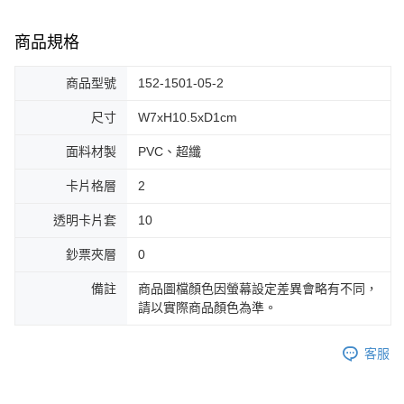
商品規格
商品型號
152-1501-05-2
尺寸
W7xH10.5xD1cm
面料材製
PVC、超纖
卡片格層
2
透明卡片套
10
鈔票夾層
0
備註
商品圖檔顏色因螢幕設定差異會略有不同，
請以實際商品顏色為準。
客服