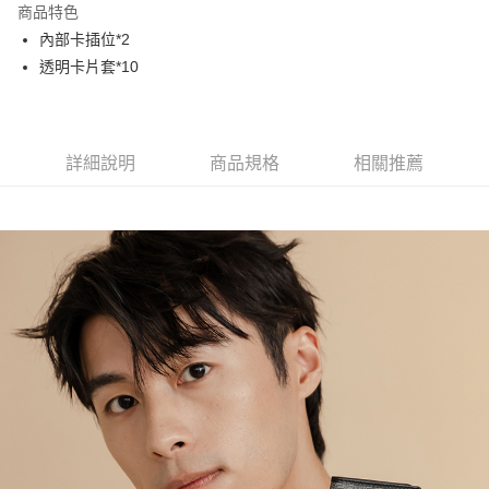
商品特色
Apple Pay
內部卡插位*2
透明卡片套*10
街口支付
悠遊付
大哥付你分期
詳細說明
商品規格
相關推薦
相關說明
【大哥付你分期使用說明】
AFTEE先享後付
1.本服務由台灣大哥大提供，台灣大哥大用戶可立即使用無須另外申請。
2.付款方式選擇「大哥付你分期」，訂單成立後會自動跳轉到大哥付的交易
相關說明
流程，驗證手機門號後，選擇欲分期的期數、繳款截止日，確認付款後即完
【關於「AFTEE先享後付」】
成交易。
ATM付款
AFTEE先享後付是「在收到商品之後才付款」的支付方式。 讓您購物簡單
3.實際核准額度、可分期數及費用金額請依後續交易確認頁面所載為準。
便利好安心！
4.訂單成立30分鐘內，如未前往確認交易或遇審核未通過，訂單將自動取
１．簡單：不需註冊會員、不需綁卡、不需儲值。
運送方式
消。如遇「轉專審核」未通過狀況，表示未達大哥付你分期系統評分，恕無
２．便利：只要手機號碼，簡訊認證，即可結帳。
法說明評估內容。
３．安心：先確認商品／服務後，再付款。
全家取貨付款
【繳款方式說明】
1.分期款項不併入電信帳單，「大哥付你分期」於每月結算日後寄送繳費提
每筆NT$60，滿NT$1,500(含以上)免運費
【「AFTEE先享後付」結帳流程】
醒簡訊。
１．於結帳方式選擇「AFTEE先享後付」後，將跳轉至「AFTEE先享後付」
2.透過簡訊連結打開帳單後，可選擇「超商條碼／台灣大直營門市／銀行轉
付款後全家取貨
結帳頁面，進行簡訊認證並確認金額後，即可完成結帳。
帳／街口支付／iPASS MONEY」等通路繳費。
２．訂單成立數日內，您將收到繳費通知簡訊。
每筆NT$60，滿NT$1,500(含以上)免運費