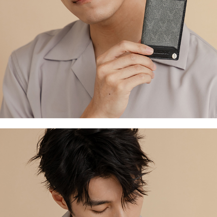
３．收到繳費通知簡訊後14天內，點擊此簡訊中的連結，可透過四大超商／
【注意事項】
ATM／網路銀行／等多元方式進行付款，方視為交易完成。
萊爾富取貨付款
1.本服務係由「台灣大哥大股份有限公司」（以下簡稱本公司）所提供，讓
※ 請注意：結帳手續完成當下不需立刻繳費，但若您需要取消訂單，請聯絡
用戶於交易時，得透過本服務購買商品或服務，並由商店將買賣／分期付款
每筆NT$120
購買商品的店家。未經商家同意取消之訂單仍視為有效，需透過AFTEE先享
買賣價金債權讓與本公司後，依約使用本公司帳單繳交帳款。
後付繳納相關費用。
2.基於同意付款使用「大哥付你分期」之契約關係目的，商店將以您的個人
付款後萊爾富取貨
※ 交易是否成功請以「AFTEE先享後付 」之結帳頁面顯示為準，若有關於
資料（包含姓名、電話或地址）提供予台灣大哥大進項蒐集、處理及利用，
是否繳費成功／繳費後需取消欲退款等相關疑問，請聯繫「AFTEE先享後付
每筆NT$122
由本公司與您本人進行分期帳單所需資料之確認、核對及更正。
客戶支援中心」
https://netprotections.freshdesk.com/support/home
3.完整用戶服務條款，請詳閱以下連結：
https://oppay.tw/userRule
7-11取貨付款
【注意事項】
１．透過由恩沛科技股份有限公司提供之「AFTEE先享後付」服務完成之交
每筆NT$60，滿NT$2,000(含以上)免運費
易，需依本服務之必要範圍內提供個人資料，並將交易相關給付款項請求債
權轉讓予恩沛科技股份有限公司。
付款後7-11取貨
２．關於個人資料處理事宜，請瀏覽以下網址：
每筆NT$60，滿NT$2,000(含以上)免運費
https://aftee.tw/terms/#terms3
３．未成年的使用者請事先徵得法定代理人或監護人之同意方可使用
宅配
「AFTEE先享後付」，若未經同意申辦者引起之損失，本公司不負相關責
任。
每筆NT$60，滿NT$2,000(含以上)免運費
４．使用「AFTEE先享後付」時，將依據個別帳號之用戶狀況，依本公司即
時審查核予不同之上限額度；若仍有額度不足之情形，本公司將視審查結果
宅配_離島
請求用戶進行身份認證。
每筆NT$100
５．嚴禁一人註冊多個帳號或使用他人資訊註冊。若發現惡意使用之情形，
恩沛科技股份有限公司將有權停止該用戶之使用額度並採取法律行動。