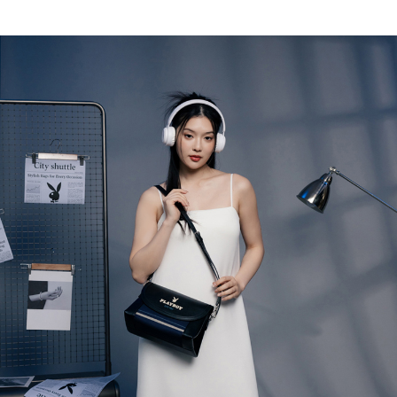
ATM／網路銀行／等多元方式進行付款，方視為交易完成。
萊爾富取貨付款
1.本服務係由「台灣大哥大股份有限公司」（以下簡稱本公司）所提供，讓
※ 請注意：結帳手續完成當下不需立刻繳費，但若您需要取消訂單，請聯絡
用戶於交易時，得透過本服務購買商品或服務，並由商店將買賣／分期付款
每筆NT$120
購買商品的店家。未經商家同意取消之訂單仍視為有效，需透過AFTEE先享
買賣價金債權讓與本公司後，依約使用本公司帳單繳交帳款。
後付繳納相關費用。
2.基於同意付款使用「大哥付你分期」之契約關係目的，商店將以您的個人
付款後萊爾富取貨
※ 交易是否成功請以「AFTEE先享後付 」之結帳頁面顯示為準，若有關於
資料（包含姓名、電話或地址）提供予台灣大哥大進項蒐集、處理及利用，
是否繳費成功／繳費後需取消欲退款等相關疑問，請聯繫「AFTEE先享後付
每筆NT$122
由本公司與您本人進行分期帳單所需資料之確認、核對及更正。
客戶支援中心」
https://netprotections.freshdesk.com/support/home
3.完整用戶服務條款，請詳閱以下連結：
https://oppay.tw/userRule
7-11取貨付款
【注意事項】
１．透過由恩沛科技股份有限公司提供之「AFTEE先享後付」服務完成之交
每筆NT$60，滿NT$2,000(含以上)免運費
易，需依本服務之必要範圍內提供個人資料，並將交易相關給付款項請求債
權轉讓予恩沛科技股份有限公司。
付款後7-11取貨
２．關於個人資料處理事宜，請瀏覽以下網址：
每筆NT$60，滿NT$2,000(含以上)免運費
https://aftee.tw/terms/#terms3
３．未成年的使用者請事先徵得法定代理人或監護人之同意方可使用
宅配
「AFTEE先享後付」，若未經同意申辦者引起之損失，本公司不負相關責
任。
每筆NT$60，滿NT$2,000(含以上)免運費
４．使用「AFTEE先享後付」時，將依據個別帳號之用戶狀況，依本公司即
時審查核予不同之上限額度；若仍有額度不足之情形，本公司將視審查結果
宅配_離島
請求用戶進行身份認證。
每筆NT$100
５．嚴禁一人註冊多個帳號或使用他人資訊註冊。若發現惡意使用之情形，
恩沛科技股份有限公司將有權停止該用戶之使用額度並採取法律行動。