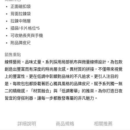
Apple Pay
正面磁扣袋
背面拉鍊袋
街口支付
拉鍊中隔層
悠遊付
插袋/卡片格位*5
可收納長夾與手機
大哥付你分期
附品牌皮尺
相關說明
【大哥付你分期使用說明】
銷售重點
AFTEE先享後付
1.本服務由台灣大哥大提供，台灣大哥大用戶可立即使用無須另外申請。
2.付款方式選擇「大哥付你分期」，訂單成立後會自動跳轉到大哥付的交易
線條藝術，品味丈量。系列採用局部帆布與微量線條設計，為包款
相關說明
流程，驗證手機門號後，選擇欲分期的期數、繳款截止日，確認付款後即完
創造出豐富而有深度的時尚層次感。異材質的拼接，不僅帶來視覺
【關於「AFTEE先享後付」】
成交易。
ATM付款
AFTEE先享後付是「在收到商品之後才付款」的支付方式。 讓您購物簡單
上的豐富性，更在低調中彰顯對品味的不凡追求。更引人注目的
3.實際核准額度、可分期數及費用金額請依後續交易確認頁面所載為準。
便利好安心！
4.訂單成立30分鐘內，如未前往確認交易或遇審核未通過，訂單將自動取
是，每款包包都掛載著匠心獨具風格的品牌皮尺，賦予系列獨一無
１．簡單：不需註冊會員、不需綁卡、不需儲值。
運送方式
消。如遇「轉專審核」未通過狀況，表示未達大哥付你分期系統評分，恕無
２．便利：只要手機號碼，簡訊認證，即可結帳。
二的精緻感，「材質融合」與「低調奢華」的推崇，為你打造日夜
法說明評估內容。
３．安心：先確認商品／服務後，再付款。
全家取貨付款
皆宜的穿搭利器，讓每一步都散發專屬的非凡魅力。
【繳款方式說明】
1.分期款項不併入電信帳單，「大哥付你分期」於每月結算日後寄送繳費提
每筆NT$60，滿NT$1,500(含以上)免運費
【「AFTEE先享後付」結帳流程】
醒簡訊。
１．於結帳方式選擇「AFTEE先享後付」後，將跳轉至「AFTEE先享後付」
2.透過簡訊連結打開帳單後，可選擇「超商條碼／台灣大直營門市／銀行轉
付款後全家取貨
結帳頁面，進行簡訊認證並確認金額後，即可完成結帳。
帳／街口支付／iPASS MONEY」等通路繳費。
２．訂單成立數日內，您將收到繳費通知簡訊。
每筆NT$60，滿NT$1,500(含以上)免運費
詳細說明
商品規格
相關推薦
３．收到繳費通知簡訊後14天內，點擊此簡訊中的連結，可透過四大超商／
【注意事項】