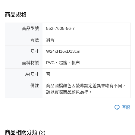
商品規格
商品型號
552-7605-56-7
背法
斜背
尺寸
W24xH16xD13cm
面料材製
PVC、超纖、帆布
A4尺寸
否
備註
商品圖檔顏色因螢幕設定差異會略有不同，
請以實際商品顏色為準。
客服
商品相關分類 (2)