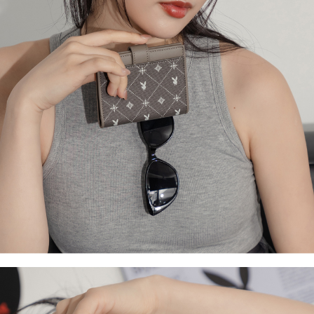
ATM／網路銀行／等多元方式進行付款，方視為交易完成。
萊爾富取貨付款
1.本服務係由「台灣大哥大股份有限公司」（以下簡稱本公司）所提供，讓
※ 請注意：結帳手續完成當下不需立刻繳費，但若您需要取消訂單，請聯絡
用戶於交易時，得透過本服務購買商品或服務，並由商店將買賣／分期付款
每筆NT$120
購買商品的店家。未經商家同意取消之訂單仍視為有效，需透過AFTEE先享
買賣價金債權讓與本公司後，依約使用本公司帳單繳交帳款。
後付繳納相關費用。
2.基於同意付款使用「大哥付你分期」之契約關係目的，商店將以您的個人
付款後萊爾富取貨
※ 交易是否成功請以「AFTEE先享後付 」之結帳頁面顯示為準，若有關於
資料（包含姓名、電話或地址）提供予台灣大哥大進項蒐集、處理及利用，
是否繳費成功／繳費後需取消欲退款等相關疑問，請聯繫「AFTEE先享後付
每筆NT$122
由本公司與您本人進行分期帳單所需資料之確認、核對及更正。
客戶支援中心」
https://netprotections.freshdesk.com/support/home
3.完整用戶服務條款，請詳閱以下連結：
https://oppay.tw/userRule
7-11取貨付款
【注意事項】
１．透過由恩沛科技股份有限公司提供之「AFTEE先享後付」服務完成之交
每筆NT$60，滿NT$2,000(含以上)免運費
易，需依本服務之必要範圍內提供個人資料，並將交易相關給付款項請求債
權轉讓予恩沛科技股份有限公司。
付款後7-11取貨
２．關於個人資料處理事宜，請瀏覽以下網址：
每筆NT$60，滿NT$2,000(含以上)免運費
https://aftee.tw/terms/#terms3
３．未成年的使用者請事先徵得法定代理人或監護人之同意方可使用
宅配
「AFTEE先享後付」，若未經同意申辦者引起之損失，本公司不負相關責
任。
每筆NT$60，滿NT$2,000(含以上)免運費
４．使用「AFTEE先享後付」時，將依據個別帳號之用戶狀況，依本公司即
時審查核予不同之上限額度；若仍有額度不足之情形，本公司將視審查結果
宅配_離島
請求用戶進行身份認證。
每筆NT$100
５．嚴禁一人註冊多個帳號或使用他人資訊註冊。若發現惡意使用之情形，
恩沛科技股份有限公司將有權停止該用戶之使用額度並採取法律行動。