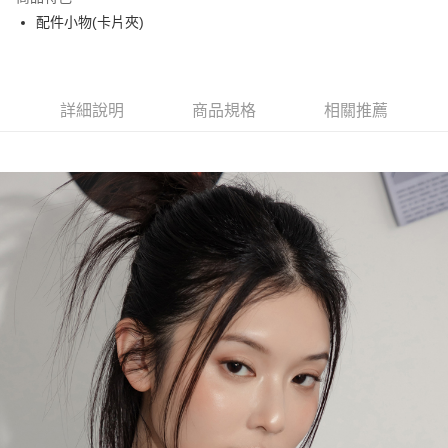
Apple Pay
配件小物(卡片夾)
街口支付
悠遊付
詳細說明
商品規格
相關推薦
大哥付你分期
相關說明
【大哥付你分期使用說明】
AFTEE先享後付
1.本服務由台灣大哥大提供，台灣大哥大用戶可立即使用無須另外申請。
2.付款方式選擇「大哥付你分期」，訂單成立後會自動跳轉到大哥付的交易
相關說明
流程，驗證手機門號後，選擇欲分期的期數、繳款截止日，確認付款後即完
【關於「AFTEE先享後付」】
成交易。
ATM付款
AFTEE先享後付是「在收到商品之後才付款」的支付方式。 讓您購物簡單
3.實際核准額度、可分期數及費用金額請依後續交易確認頁面所載為準。
便利好安心！
4.訂單成立30分鐘內，如未前往確認交易或遇審核未通過，訂單將自動取
１．簡單：不需註冊會員、不需綁卡、不需儲值。
運送方式
消。如遇「轉專審核」未通過狀況，表示未達大哥付你分期系統評分，恕無
２．便利：只要手機號碼，簡訊認證，即可結帳。
法說明評估內容。
３．安心：先確認商品／服務後，再付款。
全家取貨付款
【繳款方式說明】
1.分期款項不併入電信帳單，「大哥付你分期」於每月結算日後寄送繳費提
每筆NT$60，滿NT$1,500(含以上)免運費
【「AFTEE先享後付」結帳流程】
醒簡訊。
１．於結帳方式選擇「AFTEE先享後付」後，將跳轉至「AFTEE先享後付」
2.透過簡訊連結打開帳單後，可選擇「超商條碼／台灣大直營門市／銀行轉
付款後全家取貨
結帳頁面，進行簡訊認證並確認金額後，即可完成結帳。
帳／街口支付／iPASS MONEY」等通路繳費。
２．訂單成立數日內，您將收到繳費通知簡訊。
每筆NT$60，滿NT$1,500(含以上)免運費
３．收到繳費通知簡訊後14天內，點擊此簡訊中的連結，可透過四大超商／
【注意事項】