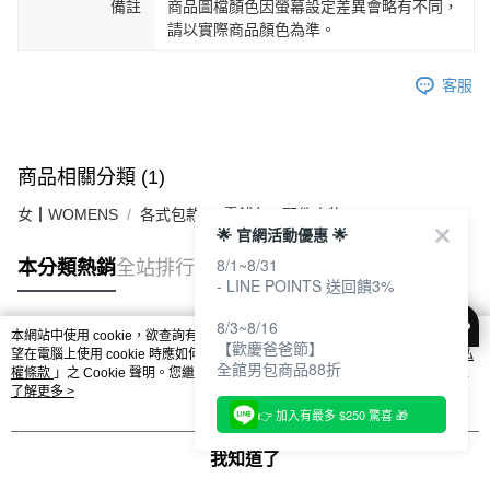
備註
商品圖檔顏色因螢幕設定差異會略有不同，
請以實際商品顏色為準。
客服
商品相關分類 (1)
女┃WOMENS
各式包款
零錢包 / 配件小物
🌟 官網活動優惠 🌟
8/1~8/31
本分類熱銷
全站排行
- LINE POINTS 送回饋3%
8/3~8/16
本網站中使用 cookie，欲查詢有關本網站使用 cookie 方式之詳情，及若您不希
【歡慶爸爸節】
熱門標籤
望在電腦上使用 cookie 時應如何變更電腦的 cookie 設定，請參閱本網站「
隱私
全館男包商品88折
權條款
」之 Cookie 聲明。您繼續使用本網站即表示您同意本公司得按本網站使
用條款之 Cookie 聲明使用 cookie。
了解更多 >
👉 加入有最多 $250 驚喜 🎁
我知道了