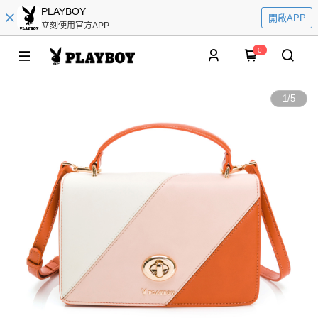
PLAYBOY
開啟APP
立刻使用官方APP
0
1
/
5