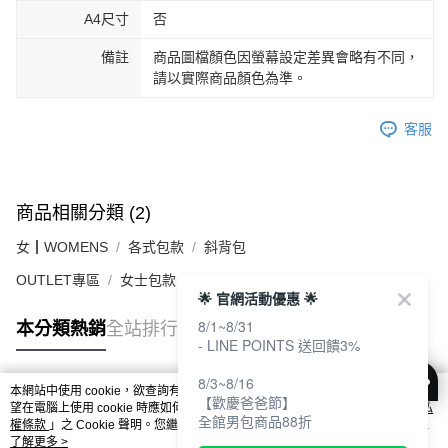
A4尺寸
否
備註
商品圖檔顏色因螢幕設定差異會略有不同，
請以實際商品顏色為準。
客服
商品相關分類 (2)
女┃WOMENS
各式包款
斜背包
OUTLET專區
女士包款
🌟 官網活動優惠 🌟
8/1~8/31
本分類熱銷
全站排行
- LINE POINTS 送回饋3%
8/3~8/16
本網站中使用 cookie，欲查詢有關本網站使用 cookie 方式之詳情，及若您不希
【歡慶爸爸節】
熱門標籤
望在電腦上使用 cookie 時應如何變更電腦的 cookie 設定，請參閱本網站「
隱私
全館男包商品88折
權條款
」之 Cookie 聲明。您繼續使用本網站即表示您同意本公司得按本網站使
用條款之 Cookie 聲明使用 cookie。
了解更多 >