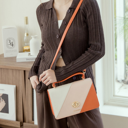
３．收到繳費通知簡訊後14天內，點擊此簡訊中的連結，可透過四大超商／
【注意事項】
ATM／網路銀行／等多元方式進行付款，方視為交易完成。
萊爾富取貨付款
1.本服務係由「台灣大哥大股份有限公司」（以下簡稱本公司）所提供，讓
※ 請注意：結帳手續完成當下不需立刻繳費，但若您需要取消訂單，請聯絡
用戶於交易時，得透過本服務購買商品或服務，並由商店將買賣／分期付款
每筆NT$120
購買商品的店家。未經商家同意取消之訂單仍視為有效，需透過AFTEE先享
買賣價金債權讓與本公司後，依約使用本公司帳單繳交帳款。
後付繳納相關費用。
2.基於同意付款使用「大哥付你分期」之契約關係目的，商店將以您的個人
付款後萊爾富取貨
※ 交易是否成功請以「AFTEE先享後付 」之結帳頁面顯示為準，若有關於
資料（包含姓名、電話或地址）提供予台灣大哥大進項蒐集、處理及利用，
是否繳費成功／繳費後需取消欲退款等相關疑問，請聯繫「AFTEE先享後付
每筆NT$122
由本公司與您本人進行分期帳單所需資料之確認、核對及更正。
客戶支援中心」
https://netprotections.freshdesk.com/support/home
3.完整用戶服務條款，請詳閱以下連結：
https://oppay.tw/userRule
7-11取貨付款
【注意事項】
１．透過由恩沛科技股份有限公司提供之「AFTEE先享後付」服務完成之交
每筆NT$60，滿NT$2,000(含以上)免運費
易，需依本服務之必要範圍內提供個人資料，並將交易相關給付款項請求債
權轉讓予恩沛科技股份有限公司。
付款後7-11取貨
２．關於個人資料處理事宜，請瀏覽以下網址：
每筆NT$60，滿NT$2,000(含以上)免運費
https://aftee.tw/terms/#terms3
３．未成年的使用者請事先徵得法定代理人或監護人之同意方可使用
宅配
「AFTEE先享後付」，若未經同意申辦者引起之損失，本公司不負相關責
任。
每筆NT$60，滿NT$2,000(含以上)免運費
４．使用「AFTEE先享後付」時，將依據個別帳號之用戶狀況，依本公司即
時審查核予不同之上限額度；若仍有額度不足之情形，本公司將視審查結果
宅配_離島
請求用戶進行身份認證。
每筆NT$100
５．嚴禁一人註冊多個帳號或使用他人資訊註冊。若發現惡意使用之情形，
恩沛科技股份有限公司將有權停止該用戶之使用額度並採取法律行動。