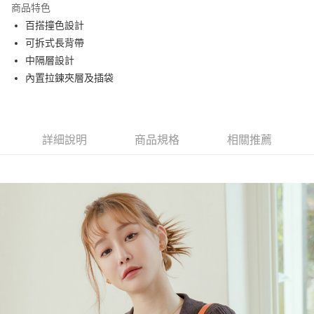
商品特色
Apple Pay
百搭撞色設計
可拆式長背帶
街口支付
中隔層設計
悠遊付
內置拉鍊夾層及插袋
大哥付你分期
相關說明
【大哥付你分期使用說明】
詳細說明
商品規格
相關推薦
AFTEE先享後付
1.本服務由台灣大哥大提供，台灣大哥大用戶可立即使用無須另外申請。
2.付款方式選擇「大哥付你分期」，訂單成立後會自動跳轉到大哥付的交易
相關說明
流程，驗證手機門號後，選擇欲分期的期數、繳款截止日，確認付款後即完
【關於「AFTEE先享後付」】
成交易。
ATM付款
AFTEE先享後付是「在收到商品之後才付款」的支付方式。 讓您購物簡單
3.實際核准額度、可分期數及費用金額請依後續交易確認頁面所載為準。
便利好安心！
4.訂單成立30分鐘內，如未前往確認交易或遇審核未通過，訂單將自動取
１．簡單：不需註冊會員、不需綁卡、不需儲值。
運送方式
消。如遇「轉專審核」未通過狀況，表示未達大哥付你分期系統評分，恕無
２．便利：只要手機號碼，簡訊認證，即可結帳。
法說明評估內容。
３．安心：先確認商品／服務後，再付款。
全家取貨付款
【繳款方式說明】
1.分期款項不併入電信帳單，「大哥付你分期」於每月結算日後寄送繳費提
每筆NT$60，滿NT$1,500(含以上)免運費
【「AFTEE先享後付」結帳流程】
醒簡訊。
１．於結帳方式選擇「AFTEE先享後付」後，將跳轉至「AFTEE先享後付」
2.透過簡訊連結打開帳單後，可選擇「超商條碼／台灣大直營門市／銀行轉
付款後全家取貨
結帳頁面，進行簡訊認證並確認金額後，即可完成結帳。
帳／街口支付／iPASS MONEY」等通路繳費。
２．訂單成立數日內，您將收到繳費通知簡訊。
每筆NT$60，滿NT$1,500(含以上)免運費