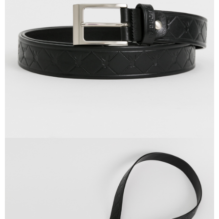
３．收到繳費通知簡訊後14天內，點擊此簡訊中的連結，可透過四大超商／
【注意事項】
ATM／網路銀行／等多元方式進行付款，方視為交易完成。
萊爾富取貨付款
1.本服務係由「台灣大哥大股份有限公司」（以下簡稱本公司）所提供，讓
※ 請注意：結帳手續完成當下不需立刻繳費，但若您需要取消訂單，請聯絡
用戶於交易時，得透過本服務購買商品或服務，並由商店將買賣／分期付款
每筆NT$120
購買商品的店家。未經商家同意取消之訂單仍視為有效，需透過AFTEE先享
買賣價金債權讓與本公司後，依約使用本公司帳單繳交帳款。
後付繳納相關費用。
2.基於同意付款使用「大哥付你分期」之契約關係目的，商店將以您的個人
付款後萊爾富取貨
※ 交易是否成功請以「AFTEE先享後付 」之結帳頁面顯示為準，若有關於
資料（包含姓名、電話或地址）提供予台灣大哥大進項蒐集、處理及利用，
是否繳費成功／繳費後需取消欲退款等相關疑問，請聯繫「AFTEE先享後付
每筆NT$122
由本公司與您本人進行分期帳單所需資料之確認、核對及更正。
客戶支援中心」
https://netprotections.freshdesk.com/support/home
3.完整用戶服務條款，請詳閱以下連結：
https://oppay.tw/userRule
7-11取貨付款
【注意事項】
１．透過由恩沛科技股份有限公司提供之「AFTEE先享後付」服務完成之交
每筆NT$60，滿NT$2,000(含以上)免運費
易，需依本服務之必要範圍內提供個人資料，並將交易相關給付款項請求債
權轉讓予恩沛科技股份有限公司。
付款後7-11取貨
２．關於個人資料處理事宜，請瀏覽以下網址：
每筆NT$60，滿NT$2,000(含以上)免運費
https://aftee.tw/terms/#terms3
３．未成年的使用者請事先徵得法定代理人或監護人之同意方可使用
宅配
「AFTEE先享後付」，若未經同意申辦者引起之損失，本公司不負相關責
任。
每筆NT$60，滿NT$2,000(含以上)免運費
４．使用「AFTEE先享後付」時，將依據個別帳號之用戶狀況，依本公司即
時審查核予不同之上限額度；若仍有額度不足之情形，本公司將視審查結果
宅配_離島
請求用戶進行身份認證。
每筆NT$100
５．嚴禁一人註冊多個帳號或使用他人資訊註冊。若發現惡意使用之情形，
恩沛科技股份有限公司將有權停止該用戶之使用額度並採取法律行動。