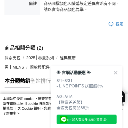
備註
商品圖檔顏色因螢幕設定差異會略有不同，
請以實際商品顏色為準。
客服
商品相關分類 (2)
探索男包
2025│春夏系列
經典皮帶
男┃MENS
帽款與配件
🌟 官網活動優惠 🌟
8/1~8/31
本分類熱銷
全站排行
- LINE POINTS 送回饋3%
8/3~8/16
本網站中使用 cookie，欲查詢有關本網站使用 cookie 方式之詳情，及若您不希
【歡慶爸爸節】
熱門標籤
望在電腦上使用 cookie 時應如何變更電腦的 cookie 設定，請參閱本網站「
隱私
全館男包商品88折
權條款
」之 Cookie 聲明。您繼續使用本網站即表示您同意本公司得按本網站使
用條款之 Cookie 聲明使用 cookie。
了解更多 >
👉 加入有最多 $250 驚喜 🎁