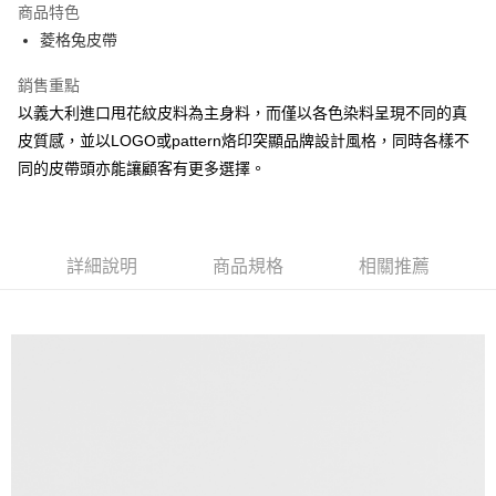
商品特色
Apple Pay
菱格兔皮帶
街口支付
銷售重點
以義大利進口甩花紋皮料為主身料，而僅以各色染料呈現不同的真
悠遊付
皮質感，並以LOGO或pattern烙印突顯品牌設計風格，同時各樣不
大哥付你分期
同的皮帶頭亦能讓顧客有更多選擇。
相關說明
【大哥付你分期使用說明】
AFTEE先享後付
1.本服務由台灣大哥大提供，台灣大哥大用戶可立即使用無須另外申請。
2.付款方式選擇「大哥付你分期」，訂單成立後會自動跳轉到大哥付的交易
相關說明
詳細說明
商品規格
相關推薦
流程，驗證手機門號後，選擇欲分期的期數、繳款截止日，確認付款後即完
【關於「AFTEE先享後付」】
成交易。
ATM付款
AFTEE先享後付是「在收到商品之後才付款」的支付方式。 讓您購物簡單
3.實際核准額度、可分期數及費用金額請依後續交易確認頁面所載為準。
便利好安心！
4.訂單成立30分鐘內，如未前往確認交易或遇審核未通過，訂單將自動取
１．簡單：不需註冊會員、不需綁卡、不需儲值。
運送方式
消。如遇「轉專審核」未通過狀況，表示未達大哥付你分期系統評分，恕無
２．便利：只要手機號碼，簡訊認證，即可結帳。
法說明評估內容。
３．安心：先確認商品／服務後，再付款。
全家取貨付款
【繳款方式說明】
1.分期款項不併入電信帳單，「大哥付你分期」於每月結算日後寄送繳費提
每筆NT$60，滿NT$1,500(含以上)免運費
【「AFTEE先享後付」結帳流程】
醒簡訊。
１．於結帳方式選擇「AFTEE先享後付」後，將跳轉至「AFTEE先享後付」
2.透過簡訊連結打開帳單後，可選擇「超商條碼／台灣大直營門市／銀行轉
付款後全家取貨
結帳頁面，進行簡訊認證並確認金額後，即可完成結帳。
帳／街口支付／iPASS MONEY」等通路繳費。
２．訂單成立數日內，您將收到繳費通知簡訊。
每筆NT$60，滿NT$1,500(含以上)免運費