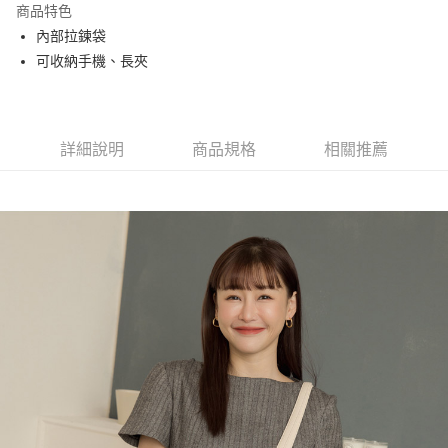
商品特色
Apple Pay
內部拉鍊袋
可收納手機、長夾
街口支付
悠遊付
大哥付你分期
詳細說明
商品規格
相關推薦
相關說明
【大哥付你分期使用說明】
AFTEE先享後付
1.本服務由台灣大哥大提供，台灣大哥大用戶可立即使用無須另外申請。
2.付款方式選擇「大哥付你分期」，訂單成立後會自動跳轉到大哥付的交易
相關說明
流程，驗證手機門號後，選擇欲分期的期數、繳款截止日，確認付款後即完
【關於「AFTEE先享後付」】
成交易。
ATM付款
AFTEE先享後付是「在收到商品之後才付款」的支付方式。 讓您購物簡單
3.實際核准額度、可分期數及費用金額請依後續交易確認頁面所載為準。
便利好安心！
4.訂單成立30分鐘內，如未前往確認交易或遇審核未通過，訂單將自動取
１．簡單：不需註冊會員、不需綁卡、不需儲值。
運送方式
消。如遇「轉專審核」未通過狀況，表示未達大哥付你分期系統評分，恕無
２．便利：只要手機號碼，簡訊認證，即可結帳。
法說明評估內容。
３．安心：先確認商品／服務後，再付款。
全家取貨付款
【繳款方式說明】
1.分期款項不併入電信帳單，「大哥付你分期」於每月結算日後寄送繳費提
每筆NT$60，滿NT$1,500(含以上)免運費
【「AFTEE先享後付」結帳流程】
醒簡訊。
１．於結帳方式選擇「AFTEE先享後付」後，將跳轉至「AFTEE先享後付」
2.透過簡訊連結打開帳單後，可選擇「超商條碼／台灣大直營門市／銀行轉
付款後全家取貨
結帳頁面，進行簡訊認證並確認金額後，即可完成結帳。
帳／街口支付／iPASS MONEY」等通路繳費。
２．訂單成立數日內，您將收到繳費通知簡訊。
每筆NT$60，滿NT$1,500(含以上)免運費