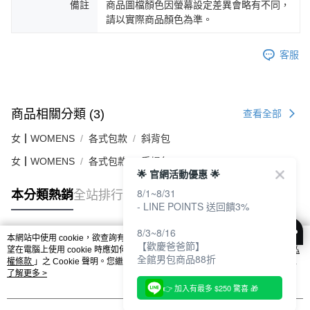
備註
商品圖檔顏色因螢幕設定差異會略有不同，
請以實際商品顏色為準。
客服
商品相關分類 (3)
查看全部
女┃WOMENS
各式包款
斜背包
女┃WOMENS
各式包款
手提包
🌟 官網活動優惠 🌟
8/1~8/31
本分類熱銷
全站排行
- LINE POINTS 送回饋3%
8/3~8/16
本網站中使用 cookie，欲查詢有關本網站使用 cookie 方式之詳情，及若您不希
【歡慶爸爸節】
熱門標籤
望在電腦上使用 cookie 時應如何變更電腦的 cookie 設定，請參閱本網站「
隱私
全館男包商品88折
權條款
」之 Cookie 聲明。您繼續使用本網站即表示您同意本公司得按本網站使
用條款之 Cookie 聲明使用 cookie。
了解更多 >
👉 加入有最多 $250 驚喜 🎁