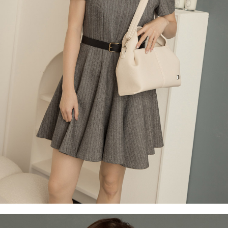
３．收到繳費通知簡訊後14天內，點擊此簡訊中的連結，可透過四大超商／
【注意事項】
ATM／網路銀行／等多元方式進行付款，方視為交易完成。
萊爾富取貨付款
1.本服務係由「台灣大哥大股份有限公司」（以下簡稱本公司）所提供，讓
※ 請注意：結帳手續完成當下不需立刻繳費，但若您需要取消訂單，請聯絡
用戶於交易時，得透過本服務購買商品或服務，並由商店將買賣／分期付款
每筆NT$120
購買商品的店家。未經商家同意取消之訂單仍視為有效，需透過AFTEE先享
買賣價金債權讓與本公司後，依約使用本公司帳單繳交帳款。
後付繳納相關費用。
2.基於同意付款使用「大哥付你分期」之契約關係目的，商店將以您的個人
付款後萊爾富取貨
※ 交易是否成功請以「AFTEE先享後付 」之結帳頁面顯示為準，若有關於
資料（包含姓名、電話或地址）提供予台灣大哥大進項蒐集、處理及利用，
是否繳費成功／繳費後需取消欲退款等相關疑問，請聯繫「AFTEE先享後付
每筆NT$122
由本公司與您本人進行分期帳單所需資料之確認、核對及更正。
客戶支援中心」
https://netprotections.freshdesk.com/support/home
3.完整用戶服務條款，請詳閱以下連結：
https://oppay.tw/userRule
7-11取貨付款
【注意事項】
１．透過由恩沛科技股份有限公司提供之「AFTEE先享後付」服務完成之交
每筆NT$60，滿NT$2,000(含以上)免運費
易，需依本服務之必要範圍內提供個人資料，並將交易相關給付款項請求債
權轉讓予恩沛科技股份有限公司。
付款後7-11取貨
２．關於個人資料處理事宜，請瀏覽以下網址：
每筆NT$60，滿NT$2,000(含以上)免運費
https://aftee.tw/terms/#terms3
３．未成年的使用者請事先徵得法定代理人或監護人之同意方可使用
宅配
「AFTEE先享後付」，若未經同意申辦者引起之損失，本公司不負相關責
任。
每筆NT$60，滿NT$2,000(含以上)免運費
４．使用「AFTEE先享後付」時，將依據個別帳號之用戶狀況，依本公司即
時審查核予不同之上限額度；若仍有額度不足之情形，本公司將視審查結果
宅配_離島
請求用戶進行身份認證。
每筆NT$100
５．嚴禁一人註冊多個帳號或使用他人資訊註冊。若發現惡意使用之情形，
恩沛科技股份有限公司將有權停止該用戶之使用額度並採取法律行動。