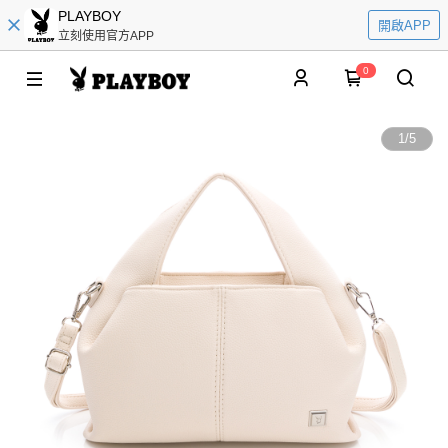
PLAYBOY
開啟APP
立刻使用官方APP
0
1
/
5