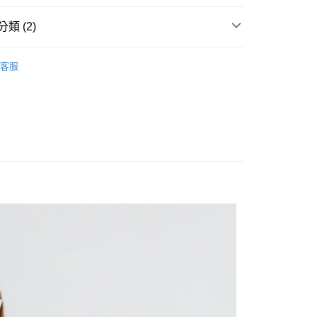
式選擇「大哥付你分期」，訂單成立後會自動跳轉到大哥付的交易
證手機門號後，選擇欲分期的期數、繳款截止日，確認付款後即
類 (2)
FTEE先享後付」】
。
先享後付是「在收到商品之後才付款」的支付方式。 讓您購物簡單
准額度、可分期數及費用金額請依後續交易確認頁面所載為準。
心！
2025│春夏系列
My Way
立30分鐘內，如未前往確認交易或遇審核未通過，訂單將自動取
：不需註冊會員、不需綁卡、不需儲值。
客服
「轉專審核」未通過狀況，表示未達大哥付你分期系統評分，恕
ENS
：只要手機號碼，簡訊認證，即可結帳。
各式包款
斜背包
評估內容。
：先確認商品／服務後，再付款。
式說明】
付款
項不併入電信帳單，「大哥付你分期」於每月結算日後寄送繳費提
EE先享後付」結帳流程】
0，滿NT$1,500(含以上)免運費
方式選擇「AFTEE先享後付」後，將跳轉至「AFTEE先享後
訊連結打開帳單後，可選擇「超商條碼／台灣大直營門市／銀行轉
頁面，進行簡訊認證並確認金額後，即可完成結帳。
付／iPASS MONEY」等通路繳費。
家取貨
成立數日內，您將收到繳費通知簡訊。
費通知簡訊後14天內，點擊此簡訊中的連結，可透過四大超商
0，滿NT$1,500(含以上)免運費
項】
網路銀行／等多元方式進行付款，方視為交易完成。
係由「台灣大哥大股份有限公司」（以下簡稱本公司）所提供，讓
：結帳手續完成當下不需立刻繳費，但若您需要取消訂單，請聯
貨付款
易時，得透過本服務購買商品或服務，並由商店將買賣／分期付
的店家。未經商家同意取消之訂單仍視為有效，需透過AFTEE
金債權讓與本公司後，依約使用本公司帳單繳交帳款。
繳納相關費用。
20
意付款使用「大哥付你分期」之契約關係目的，商店將以您的個人
否成功請以「AFTEE先享後付 」之結帳頁面顯示為準，若有關於
含姓名、電話或地址）提供予台灣大哥大進項蒐集、處理及利
功／繳費後需取消欲退款等相關疑問，請聯繫「AFTEE先享後
爾富取貨
公司與您本人進行分期帳單所需資料之確認、核對及更正。
援中心」
https://netprotections.freshdesk.com/support/home
22
戶服務條款，請詳閱以下連結：
https://oppay.tw/userRule
項】
付款
恩沛科技股份有限公司提供之「AFTEE先享後付」服務完成之
依本服務之必要範圍內提供個人資料，並將交易相關給付款項請
0，滿NT$2,000(含以上)免運費