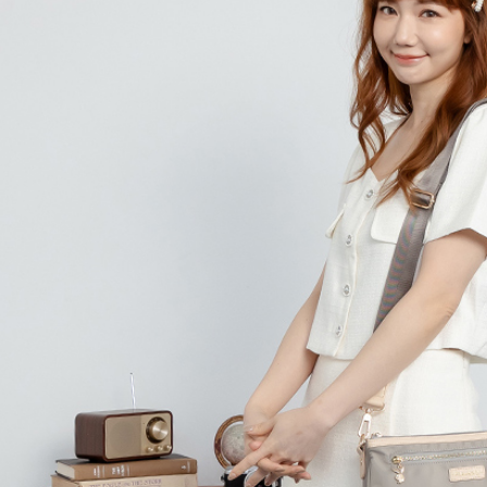
求債權轉
２．關於
付款後7-1
https://aft
每筆NT$6
３．未成
「AFTE
宅配
任。
４．使用「
每筆NT$6
即時審查
結果請求
宅配_離島
５．嚴禁
每筆NT$1
形，恩沛
動。