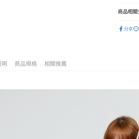
2.付款方
相關說明
流程，驗
商品相關分
【關於「A
ATM付款
完成交易
AFTEE
3.實際核
便利好安
概念女包
4.訂單成
１．簡單
分享
消。如遇
女┃WOM
２．便利
運送方式
無法說明
３．安心
【繳款方
全家取貨
1.分期款
【「AFT
醒簡訊。
每筆NT$6
１．於結帳
2.透過簡
付」結帳
說明
商品規格
相關推薦
帳／街口支
付款後全
２．訂單
３．收到繳
每筆NT$6
【注意事
／ATM／
1.本服務
※ 請注意
萊爾富取
用戶於交
絡購買商品
款買賣價
先享後付
每筆NT$1
2.基於同
※ 交易是
資料（包
是否繳費成
付款後萊
用，由本
付客戶支
每筆NT$1
3.完整用
【注意事
7-11取貨
１．透過由
交易，需
每筆NT$6