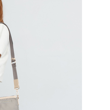
讓予恩沛科技股份有限公司。
個人資料處理事宜，請瀏覽以下網址：
1取貨
ee.tw/terms/#terms3
0，滿NT$2,000(含以上)免運費
年的使用者請事先徵得法定代理人或監護人之同意方可使用
E先享後付」，若未經同意申辦者引起之損失，本公司不負相關責
AFTEE先享後付」時，將依據個別帳號之用戶狀況，依本公司
0，滿NT$2,000(含以上)免運費
核予不同之上限額度；若仍有額度不足之情形，本公司將視審查
用戶進行身份認證。
一人註冊多個帳號或使用他人資訊註冊。若發現惡意使用之情
00
科技股份有限公司將有權停止該用戶之使用額度並採取法律行