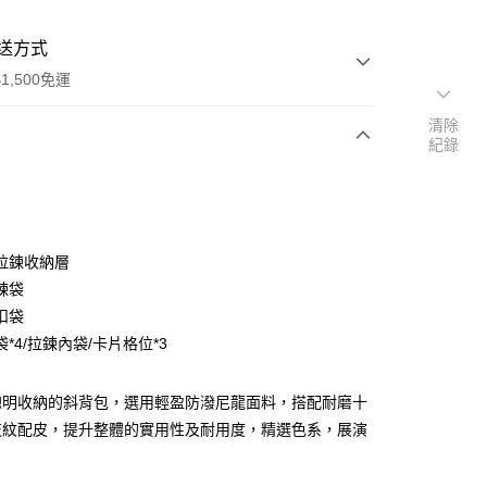
送方式
1,500免運
清除
紀錄
次付款
付款
拉鍊收納層
鍊袋
扣袋
*4/拉鍊內袋/卡片格位*3
聰明收納的斜背包，選用輕盈防潑尼龍面料，搭配耐磨十
分期
枝紋配皮，提升整體的實用性及耐用度，精選色系，展演
。
你分期使用說明】
享後付
由台灣大哥大提供，台灣大哥大用戶可立即使用無須另外申請。