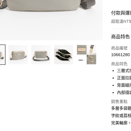
付款與運
超取滿NT$
付款方式
商品特色
信用卡一
商品編號
10661280
超商取貨
商品特色
LINE Pay
三層式
正面拉
Apple Pay
背面磁
街口支付
內部插袋
悠遊付
銷售重點
多層多袋
大哥付你
字紋或荔
相關說明
完美輪廓
【大哥付
AFTEE先
1.本服務