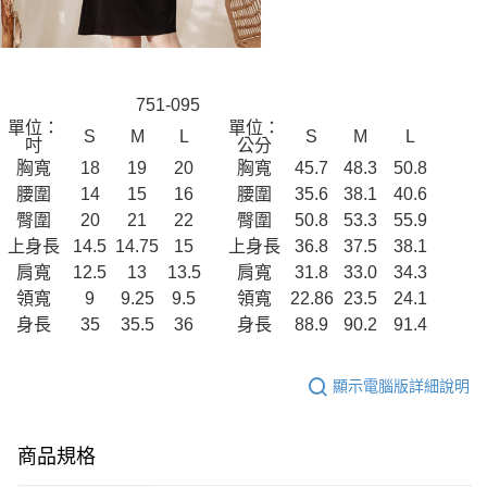
751-095
單位：
單位：
S
M
L
S
M
L
吋
公分
胸寬
18
19
20
胸寬
45.7
48.3
50.8
腰圍
14
15
16
腰圍
35.6
38.1
40.6
臀圍
20
21
22
臀圍
50.8
53.3
55.9
上身長
14.5
14.75
15
上身長
36.8
37.5
38.1
肩寬
12.5
13
13.5
肩寬
31.8
33.0
34.3
領寬
9
9.25
9.5
領寬
22.86
23.5
24.1
身長
35
35.5
36
身長
88.9
90.2
91.4
顯示電腦版詳細說明
商品規格