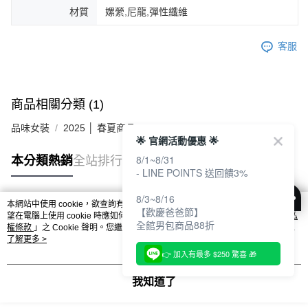
材質
嫘縈,尼龍,彈性纖維
客服
商品相關分類 (1)
品味女裝
2025 │ 春夏商品
🌟 官網活動優惠 🌟
8/1~8/31
本分類熱銷
全站排行
- LINE POINTS 送回饋3%
8/3~8/16
本網站中使用 cookie，欲查詢有關本網站使用 cookie 方式之詳情，及若您不希
【歡慶爸爸節】
熱門標籤
望在電腦上使用 cookie 時應如何變更電腦的 cookie 設定，請參閱本網站「
隱私
全館男包商品88折
權條款
」之 Cookie 聲明。您繼續使用本網站即表示您同意本公司得按本網站使
用條款之 Cookie 聲明使用 cookie。
了解更多 >
👉 加入有最多 $250 驚喜 🎁
我知道了