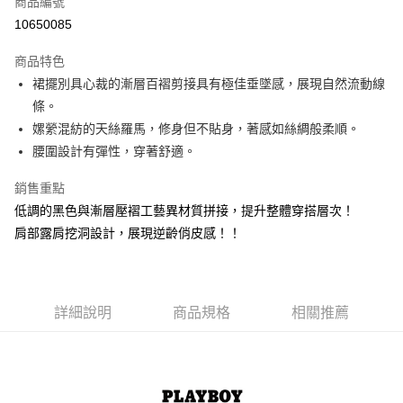
商品編號
超商取貨付款
10650085
LINE Pay
商品特色
Apple Pay
裙擺別具心裁的漸層百褶剪接具有極佳垂墜感，展現自然流動線
條。
街口支付
嫘縈混紡的天絲羅馬，修身但不貼身，著感如絲綢般柔順。
悠遊付
腰圍設計有彈性，穿著舒適。
大哥付你分期
銷售重點
相關說明
低調的黑色與漸層壓褶工藝異材質拼接，提升整體穿搭層次！
【大哥付你分期使用說明】
肩部露肩挖洞設計，展現逆齡俏皮感！！
AFTEE先享後付
1.本服務由台灣大哥大提供，台灣大哥大用戶可立即使用無須另外申請。
2.付款方式選擇「大哥付你分期」，訂單成立後會自動跳轉到大哥付的交易
相關說明
流程，驗證手機門號後，選擇欲分期的期數、繳款截止日，確認付款後即完
【關於「AFTEE先享後付」】
成交易。
ATM付款
AFTEE先享後付是「在收到商品之後才付款」的支付方式。 讓您購物簡單
3.實際核准額度、可分期數及費用金額請依後續交易確認頁面所載為準。
便利好安心！
詳細說明
商品規格
相關推薦
4.訂單成立30分鐘內，如未前往確認交易或遇審核未通過，訂單將自動取
１．簡單：不需註冊會員、不需綁卡、不需儲值。
運送方式
消。如遇「轉專審核」未通過狀況，表示未達大哥付你分期系統評分，恕無
２．便利：只要手機號碼，簡訊認證，即可結帳。
法說明評估內容。
３．安心：先確認商品／服務後，再付款。
全家取貨付款
【繳款方式說明】
1.分期款項不併入電信帳單，「大哥付你分期」於每月結算日後寄送繳費提
每筆NT$60，滿NT$1,500(含以上)免運費
【「AFTEE先享後付」結帳流程】
醒簡訊。