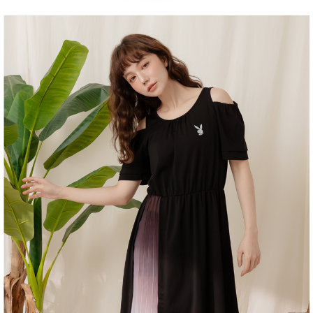
１．於結帳方式選擇「AFTEE先享後付」後，將跳轉至「AFTEE先享後付」
2.透過簡訊連結打開帳單後，可選擇「超商條碼／台灣大直營門市／銀行轉
付款後全家取貨
結帳頁面，進行簡訊認證並確認金額後，即可完成結帳。
帳／街口支付／iPASS MONEY」等通路繳費。
２．訂單成立數日內，您將收到繳費通知簡訊。
每筆NT$60，滿NT$1,500(含以上)免運費
３．收到繳費通知簡訊後14天內，點擊此簡訊中的連結，可透過四大超商／
【注意事項】
ATM／網路銀行／等多元方式進行付款，方視為交易完成。
萊爾富取貨付款
1.本服務係由「台灣大哥大股份有限公司」（以下簡稱本公司）所提供，讓
※ 請注意：結帳手續完成當下不需立刻繳費，但若您需要取消訂單，請聯絡
用戶於交易時，得透過本服務購買商品或服務，並由商店將買賣／分期付款
每筆NT$120
購買商品的店家。未經商家同意取消之訂單仍視為有效，需透過AFTEE先享
買賣價金債權讓與本公司後，依約使用本公司帳單繳交帳款。
後付繳納相關費用。
2.基於同意付款使用「大哥付你分期」之契約關係目的，商店將以您的個人
付款後萊爾富取貨
※ 交易是否成功請以「AFTEE先享後付 」之結帳頁面顯示為準，若有關於
資料（包含姓名、電話或地址）提供予台灣大哥大進項蒐集、處理及利用，
是否繳費成功／繳費後需取消欲退款等相關疑問，請聯繫「AFTEE先享後付
每筆NT$122
由本公司與您本人進行分期帳單所需資料之確認、核對及更正。
客戶支援中心」
https://netprotections.freshdesk.com/support/home
3.完整用戶服務條款，請詳閱以下連結：
https://oppay.tw/userRule
7-11取貨付款
【注意事項】
１．透過由恩沛科技股份有限公司提供之「AFTEE先享後付」服務完成之交
每筆NT$60，滿NT$2,000(含以上)免運費
易，需依本服務之必要範圍內提供個人資料，並將交易相關給付款項請求債
權轉讓予恩沛科技股份有限公司。
付款後7-11取貨
２．關於個人資料處理事宜，請瀏覽以下網址：
每筆NT$60，滿NT$2,000(含以上)免運費
https://aftee.tw/terms/#terms3
３．未成年的使用者請事先徵得法定代理人或監護人之同意方可使用
宅配
「AFTEE先享後付」，若未經同意申辦者引起之損失，本公司不負相關責
任。
每筆NT$60，滿NT$2,000(含以上)免運費
４．使用「AFTEE先享後付」時，將依據個別帳號之用戶狀況，依本公司即
時審查核予不同之上限額度；若仍有額度不足之情形，本公司將視審查結果
宅配_離島
請求用戶進行身份認證。
每筆NT$100
５．嚴禁一人註冊多個帳號或使用他人資訊註冊。若發現惡意使用之情形，