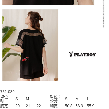
751-039
單位：
單位：
S
M
L
S
M
L
吋
公分
胸寬
20
21
22
胸寬
50.8
53.3
55.9