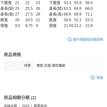
下擺寬
21
22
23
下擺寬
53.3
55.9
58.4
身長(短)
25
25.5
26
身長(短)
63.5
64.8
66.0
身長(長)
27
27.5
28
身長(長)
68.6
69.9
71.1
肩寬
20
20.5
21
肩寬
50.8
52.1
53.3
領寬
8.5
8.75
9
領寬
21.59
22.2
22.9
顯示電腦版詳細說明
商品規格
材質
嫘縈,尼龍,彈性纖維
客服
商品相關分類 (2)
品味女裝
2025 │ 春夏商品