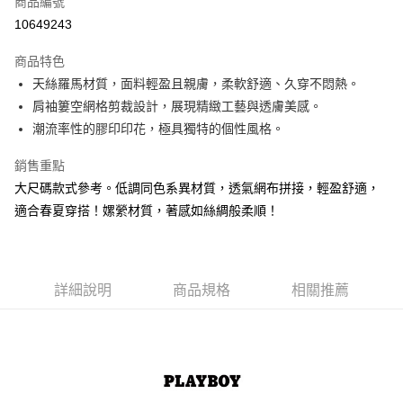
商品編號
超商取貨付款
10649243
LINE Pay
商品特色
Apple Pay
天絲羅馬材質，面料輕盈且親膚，柔軟舒適、久穿不悶熱。
肩袖簍空網格剪裁設計，展現精緻工藝與透膚美感。
街口支付
潮流率性的膠印印花，極具獨特的個性風格。
悠遊付
銷售重點
大哥付你分期
大尺碼款式參考。低調同色系異材質，透氣網布拼接，輕盈舒適，
相關說明
適合春夏穿搭！嫘縈材質，著感如絲綢般柔順！
【大哥付你分期使用說明】
AFTEE先享後付
1.本服務由台灣大哥大提供，台灣大哥大用戶可立即使用無須另外申請。
2.付款方式選擇「大哥付你分期」，訂單成立後會自動跳轉到大哥付的交易
相關說明
流程，驗證手機門號後，選擇欲分期的期數、繳款截止日，確認付款後即完
【關於「AFTEE先享後付」】
成交易。
詳細說明
商品規格
相關推薦
ATM付款
AFTEE先享後付是「在收到商品之後才付款」的支付方式。 讓您購物簡單
3.實際核准額度、可分期數及費用金額請依後續交易確認頁面所載為準。
便利好安心！
4.訂單成立30分鐘內，如未前往確認交易或遇審核未通過，訂單將自動取
１．簡單：不需註冊會員、不需綁卡、不需儲值。
運送方式
消。如遇「轉專審核」未通過狀況，表示未達大哥付你分期系統評分，恕無
２．便利：只要手機號碼，簡訊認證，即可結帳。
法說明評估內容。
３．安心：先確認商品／服務後，再付款。
全家取貨付款
【繳款方式說明】
1.分期款項不併入電信帳單，「大哥付你分期」於每月結算日後寄送繳費提
每筆NT$60，滿NT$1,500(含以上)免運費
【「AFTEE先享後付」結帳流程】
醒簡訊。