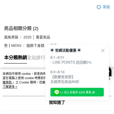
客服
商品相關分類 (2)
風格男裝
2025 │ 春夏商品
男┃MENS
服飾下身類
短褲
🌟 官網活動優惠 🌟
8/1~8/31
本分類熱銷
全站排行
- LINE POINTS 送回饋3%
8/3~8/16
本網站中使用 cookie，欲查詢有關本網站使用 cookie 方式之詳情，及若您不希
【歡慶爸爸節】
熱門標籤
望在電腦上使用 cookie 時應如何變更電腦的 cookie 設定，請參閱本網站「
隱私
全館男包商品88折
權條款
」之 Cookie 聲明。您繼續使用本網站即表示您同意本公司得按本網站使
用條款之 Cookie 聲明使用 cookie。
了解更多 >
👉 加入有最多 $250 驚喜 🎁
我知道了