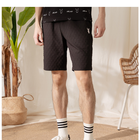
１．於結帳方式選擇「AFTEE先享後付」後，將跳轉至「AFTEE先享後付」
2.透過簡訊連結打開帳單後，可選擇「超商條碼／台灣大直營門市／銀行轉
付款後全家取貨
結帳頁面，進行簡訊認證並確認金額後，即可完成結帳。
帳／街口支付／iPASS MONEY」等通路繳費。
２．訂單成立數日內，您將收到繳費通知簡訊。
每筆NT$60，滿NT$1,500(含以上)免運費
３．收到繳費通知簡訊後14天內，點擊此簡訊中的連結，可透過四大超商／
【注意事項】
ATM／網路銀行／等多元方式進行付款，方視為交易完成。
萊爾富取貨付款
1.本服務係由「台灣大哥大股份有限公司」（以下簡稱本公司）所提供，讓
※ 請注意：結帳手續完成當下不需立刻繳費，但若您需要取消訂單，請聯絡
用戶於交易時，得透過本服務購買商品或服務，並由商店將買賣／分期付款
每筆NT$120
購買商品的店家。未經商家同意取消之訂單仍視為有效，需透過AFTEE先享
買賣價金債權讓與本公司後，依約使用本公司帳單繳交帳款。
後付繳納相關費用。
2.基於同意付款使用「大哥付你分期」之契約關係目的，商店將以您的個人
付款後萊爾富取貨
※ 交易是否成功請以「AFTEE先享後付 」之結帳頁面顯示為準，若有關於
資料（包含姓名、電話或地址）提供予台灣大哥大進項蒐集、處理及利用，
是否繳費成功／繳費後需取消欲退款等相關疑問，請聯繫「AFTEE先享後付
每筆NT$122
由本公司與您本人進行分期帳單所需資料之確認、核對及更正。
客戶支援中心」
https://netprotections.freshdesk.com/support/home
3.完整用戶服務條款，請詳閱以下連結：
https://oppay.tw/userRule
7-11取貨付款
【注意事項】
１．透過由恩沛科技股份有限公司提供之「AFTEE先享後付」服務完成之交
每筆NT$60，滿NT$2,000(含以上)免運費
易，需依本服務之必要範圍內提供個人資料，並將交易相關給付款項請求債
權轉讓予恩沛科技股份有限公司。
付款後7-11取貨
２．關於個人資料處理事宜，請瀏覽以下網址：
每筆NT$60，滿NT$2,000(含以上)免運費
https://aftee.tw/terms/#terms3
３．未成年的使用者請事先徵得法定代理人或監護人之同意方可使用
宅配
「AFTEE先享後付」，若未經同意申辦者引起之損失，本公司不負相關責
任。
每筆NT$60，滿NT$2,000(含以上)免運費
４．使用「AFTEE先享後付」時，將依據個別帳號之用戶狀況，依本公司即
時審查核予不同之上限額度；若仍有額度不足之情形，本公司將視審查結果
宅配_離島
請求用戶進行身份認證。
每筆NT$100
５．嚴禁一人註冊多個帳號或使用他人資訊註冊。若發現惡意使用之情形，