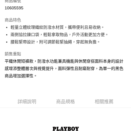
商品編號
超商取貨付款
10605595
LINE Pay
商品特色
Apple Pay
輕量立體紋理織紋防潑水材質，攜帶便利且易收納。
兩側協拉鍊口袋，輕鬆拿取物品，戶外活動更加方便。
街口支付
腰鬆緊帶設計，附可調節鬆緊抽繩，穿起無負擔。
悠遊付
銷售重點
大哥付你分期
平織休閒短褲款，防潑水功能兼具機能與休閒穿搭面料本身的設計
相關說明
感增添整體層次與視覺提升，面料彈性且耐磨耐穿，為單一的黑色
【大哥付你分期使用說明】
商品增加選擇性。
AFTEE先享後付
1.本服務由台灣大哥大提供，台灣大哥大用戶可立即使用無須另外申請。
2.付款方式選擇「大哥付你分期」，訂單成立後會自動跳轉到大哥付的交易
相關說明
流程，驗證手機門號後，選擇欲分期的期數、繳款截止日，確認付款後即完
【關於「AFTEE先享後付」】
成交易。
ATM付款
AFTEE先享後付是「在收到商品之後才付款」的支付方式。 讓您購物簡單
3.實際核准額度、可分期數及費用金額請依後續交易確認頁面所載為準。
便利好安心！
詳細說明
商品規格
相關推薦
4.訂單成立30分鐘內，如未前往確認交易或遇審核未通過，訂單將自動取
１．簡單：不需註冊會員、不需綁卡、不需儲值。
運送方式
消。如遇「轉專審核」未通過狀況，表示未達大哥付你分期系統評分，恕無
２．便利：只要手機號碼，簡訊認證，即可結帳。
法說明評估內容。
３．安心：先確認商品／服務後，再付款。
全家取貨付款
【繳款方式說明】
1.分期款項不併入電信帳單，「大哥付你分期」於每月結算日後寄送繳費提
每筆NT$60，滿NT$1,500(含以上)免運費
【「AFTEE先享後付」結帳流程】
醒簡訊。