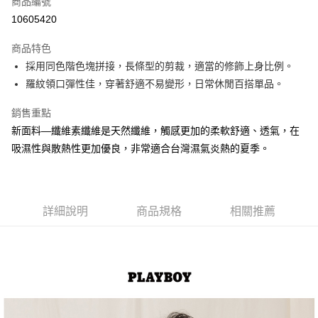
商品編號
超商取貨付款
10605420
LINE Pay
商品特色
Apple Pay
採用同色階色塊拼接，長條型的剪裁，適當的修飾上身比例。
羅紋領口彈性佳，穿著舒適不易變形，日常休閒百搭單品。
街口支付
銷售重點
悠遊付
新面料—纖維素纖維是天然纖維，觸感更加的柔軟舒適、透氣，在
大哥付你分期
吸濕性與散熱性更加優良，非常適合台灣濕氣炎熱的夏季。
相關說明
【大哥付你分期使用說明】
AFTEE先享後付
1.本服務由台灣大哥大提供，台灣大哥大用戶可立即使用無須另外申請。
2.付款方式選擇「大哥付你分期」，訂單成立後會自動跳轉到大哥付的交易
相關說明
詳細說明
商品規格
相關推薦
流程，驗證手機門號後，選擇欲分期的期數、繳款截止日，確認付款後即完
【關於「AFTEE先享後付」】
成交易。
ATM付款
AFTEE先享後付是「在收到商品之後才付款」的支付方式。 讓您購物簡單
3.實際核准額度、可分期數及費用金額請依後續交易確認頁面所載為準。
便利好安心！
4.訂單成立30分鐘內，如未前往確認交易或遇審核未通過，訂單將自動取
１．簡單：不需註冊會員、不需綁卡、不需儲值。
運送方式
消。如遇「轉專審核」未通過狀況，表示未達大哥付你分期系統評分，恕無
２．便利：只要手機號碼，簡訊認證，即可結帳。
法說明評估內容。
３．安心：先確認商品／服務後，再付款。
全家取貨付款
【繳款方式說明】
1.分期款項不併入電信帳單，「大哥付你分期」於每月結算日後寄送繳費提
每筆NT$60，滿NT$1,500(含以上)免運費
【「AFTEE先享後付」結帳流程】
醒簡訊。