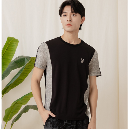
１．於結帳方式選擇「AFTEE先享後付」後，將跳轉至「AFTEE先享後付」
2.透過簡訊連結打開帳單後，可選擇「超商條碼／台灣大直營門市／銀行轉
付款後全家取貨
結帳頁面，進行簡訊認證並確認金額後，即可完成結帳。
帳／街口支付／iPASS MONEY」等通路繳費。
２．訂單成立數日內，您將收到繳費通知簡訊。
每筆NT$60，滿NT$1,500(含以上)免運費
３．收到繳費通知簡訊後14天內，點擊此簡訊中的連結，可透過四大超商／
【注意事項】
ATM／網路銀行／等多元方式進行付款，方視為交易完成。
萊爾富取貨付款
1.本服務係由「台灣大哥大股份有限公司」（以下簡稱本公司）所提供，讓
※ 請注意：結帳手續完成當下不需立刻繳費，但若您需要取消訂單，請聯絡
用戶於交易時，得透過本服務購買商品或服務，並由商店將買賣／分期付款
每筆NT$120
購買商品的店家。未經商家同意取消之訂單仍視為有效，需透過AFTEE先享
買賣價金債權讓與本公司後，依約使用本公司帳單繳交帳款。
後付繳納相關費用。
2.基於同意付款使用「大哥付你分期」之契約關係目的，商店將以您的個人
付款後萊爾富取貨
※ 交易是否成功請以「AFTEE先享後付 」之結帳頁面顯示為準，若有關於
資料（包含姓名、電話或地址）提供予台灣大哥大進項蒐集、處理及利用，
是否繳費成功／繳費後需取消欲退款等相關疑問，請聯繫「AFTEE先享後付
每筆NT$122
由本公司與您本人進行分期帳單所需資料之確認、核對及更正。
客戶支援中心」
https://netprotections.freshdesk.com/support/home
3.完整用戶服務條款，請詳閱以下連結：
https://oppay.tw/userRule
7-11取貨付款
【注意事項】
１．透過由恩沛科技股份有限公司提供之「AFTEE先享後付」服務完成之交
每筆NT$60，滿NT$2,000(含以上)免運費
易，需依本服務之必要範圍內提供個人資料，並將交易相關給付款項請求債
權轉讓予恩沛科技股份有限公司。
付款後7-11取貨
２．關於個人資料處理事宜，請瀏覽以下網址：
每筆NT$60，滿NT$2,000(含以上)免運費
https://aftee.tw/terms/#terms3
３．未成年的使用者請事先徵得法定代理人或監護人之同意方可使用
宅配
「AFTEE先享後付」，若未經同意申辦者引起之損失，本公司不負相關責
任。
每筆NT$60，滿NT$2,000(含以上)免運費
４．使用「AFTEE先享後付」時，將依據個別帳號之用戶狀況，依本公司即
時審查核予不同之上限額度；若仍有額度不足之情形，本公司將視審查結果
宅配_離島
請求用戶進行身份認證。
每筆NT$100
５．嚴禁一人註冊多個帳號或使用他人資訊註冊。若發現惡意使用之情形，