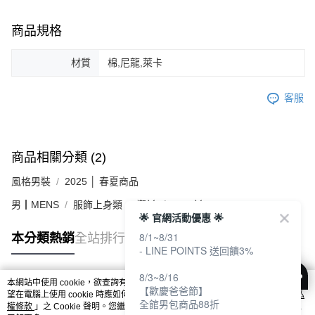
商品規格
材質
棉,尼龍,萊卡
客服
商品相關分類 (2)
風格男裝
2025 │ 春夏商品
男┃MENS
服飾上身類
襯衫／POLO衫
🌟 官網活動優惠 🌟
8/1~8/31
本分類熱銷
全站排行
- LINE POINTS 送回饋3%
8/3~8/16
本網站中使用 cookie，欲查詢有關本網站使用 cookie 方式之詳情，及若您不希
【歡慶爸爸節】
熱門標籤
望在電腦上使用 cookie 時應如何變更電腦的 cookie 設定，請參閱本網站「
隱私
全館男包商品88折
權條款
」之 Cookie 聲明。您繼續使用本網站即表示您同意本公司得按本網站使