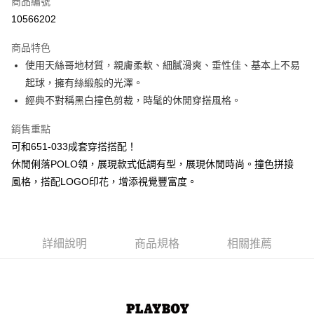
商品編號
超商取貨付款
10566202
LINE Pay
商品特色
Apple Pay
使用天絲哥地材質，親膚柔軟、細膩滑爽、垂性佳、基本上不易
起球，擁有絲緞般的光澤。
街口支付
經典不對稱黑白撞色剪裁，時髦的休閒穿搭風格。
悠遊付
銷售重點
大哥付你分期
可和651-033成套穿搭搭配！
相關說明
休閒俐落POLO領，展現款式低調有型，展現休閒時尚。撞色拼接
【大哥付你分期使用說明】
風格，搭配LOGO印花，增添視覺豐富度。
AFTEE先享後付
1.本服務由台灣大哥大提供，台灣大哥大用戶可立即使用無須另外申請。
2.付款方式選擇「大哥付你分期」，訂單成立後會自動跳轉到大哥付的交易
相關說明
流程，驗證手機門號後，選擇欲分期的期數、繳款截止日，確認付款後即完
【關於「AFTEE先享後付」】
成交易。
ATM付款
AFTEE先享後付是「在收到商品之後才付款」的支付方式。 讓您購物簡單
3.實際核准額度、可分期數及費用金額請依後續交易確認頁面所載為準。
便利好安心！
詳細說明
商品規格
相關推薦
4.訂單成立30分鐘內，如未前往確認交易或遇審核未通過，訂單將自動取
１．簡單：不需註冊會員、不需綁卡、不需儲值。
運送方式
消。如遇「轉專審核」未通過狀況，表示未達大哥付你分期系統評分，恕無
２．便利：只要手機號碼，簡訊認證，即可結帳。
法說明評估內容。
３．安心：先確認商品／服務後，再付款。
全家取貨付款
【繳款方式說明】
1.分期款項不併入電信帳單，「大哥付你分期」於每月結算日後寄送繳費提
每筆NT$60，滿NT$1,500(含以上)免運費
【「AFTEE先享後付」結帳流程】
醒簡訊。