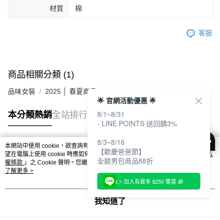
材質
棉
客服
商品相關分類 (1)
品味女裝
2025 │ 春夏商品
🌟 官網活動優惠 🌟
8/1~8/31
本分類熱銷
全站排行
- LINE POINTS 送回饋3%
8/3~8/16
本網站中使用 cookie，欲查詢有關本網站使用 cookie 方式之詳情，及若您不希
【歡慶爸爸節】
熱門標籤
望在電腦上使用 cookie 時應如何變更電腦的 cookie 設定，請參閱本網站「
隱私
全館男包商品88折
權條款
」之 Cookie 聲明。您繼續使用本網站即表示您同意本公司得按本網站使
用條款之 Cookie 聲明使用 cookie。
了解更多 >
👉 加入有最多 $250 驚喜 🎁
我知道了