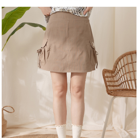
１．於結帳方式選擇「AFTEE先享後付」後，將跳轉至「AFTEE先享後付」
2.透過簡訊連結打開帳單後，可選擇「超商條碼／台灣大直營門市／銀行轉
付款後全家取貨
結帳頁面，進行簡訊認證並確認金額後，即可完成結帳。
帳／街口支付／iPASS MONEY」等通路繳費。
２．訂單成立數日內，您將收到繳費通知簡訊。
每筆NT$60，滿NT$1,500(含以上)免運費
３．收到繳費通知簡訊後14天內，點擊此簡訊中的連結，可透過四大超商／
【注意事項】
ATM／網路銀行／等多元方式進行付款，方視為交易完成。
萊爾富取貨付款
1.本服務係由「台灣大哥大股份有限公司」（以下簡稱本公司）所提供，讓
※ 請注意：結帳手續完成當下不需立刻繳費，但若您需要取消訂單，請聯絡
用戶於交易時，得透過本服務購買商品或服務，並由商店將買賣／分期付款
每筆NT$120
購買商品的店家。未經商家同意取消之訂單仍視為有效，需透過AFTEE先享
買賣價金債權讓與本公司後，依約使用本公司帳單繳交帳款。
後付繳納相關費用。
2.基於同意付款使用「大哥付你分期」之契約關係目的，商店將以您的個人
付款後萊爾富取貨
※ 交易是否成功請以「AFTEE先享後付 」之結帳頁面顯示為準，若有關於
資料（包含姓名、電話或地址）提供予台灣大哥大進項蒐集、處理及利用，
是否繳費成功／繳費後需取消欲退款等相關疑問，請聯繫「AFTEE先享後付
每筆NT$122
由本公司與您本人進行分期帳單所需資料之確認、核對及更正。
客戶支援中心」
https://netprotections.freshdesk.com/support/home
3.完整用戶服務條款，請詳閱以下連結：
https://oppay.tw/userRule
7-11取貨付款
【注意事項】
１．透過由恩沛科技股份有限公司提供之「AFTEE先享後付」服務完成之交
每筆NT$60，滿NT$2,000(含以上)免運費
易，需依本服務之必要範圍內提供個人資料，並將交易相關給付款項請求債
權轉讓予恩沛科技股份有限公司。
付款後7-11取貨
２．關於個人資料處理事宜，請瀏覽以下網址：
每筆NT$60，滿NT$2,000(含以上)免運費
https://aftee.tw/terms/#terms3
３．未成年的使用者請事先徵得法定代理人或監護人之同意方可使用
宅配
「AFTEE先享後付」，若未經同意申辦者引起之損失，本公司不負相關責
任。
每筆NT$60，滿NT$2,000(含以上)免運費
４．使用「AFTEE先享後付」時，將依據個別帳號之用戶狀況，依本公司即
時審查核予不同之上限額度；若仍有額度不足之情形，本公司將視審查結果
宅配_離島
請求用戶進行身份認證。
每筆NT$100
５．嚴禁一人註冊多個帳號或使用他人資訊註冊。若發現惡意使用之情形，