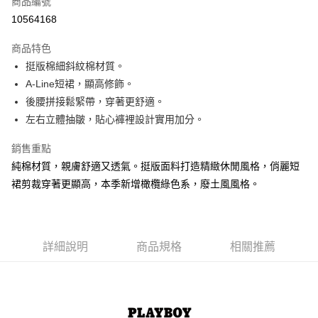
商品編號
超商取貨付款
10564168
LINE Pay
商品特色
Apple Pay
挺版棉細斜紋棉材質。
A-Line短裙，顯高修飾。
街口支付
後腰拼接鬆緊帶，穿著更舒適。
悠遊付
左右立體抽皺，貼心褲裡設計實用加分。
大哥付你分期
銷售重點
相關說明
純棉材質，親膚舒適又透氣。挺版面料打造精緻休閒風格，俏麗短
【大哥付你分期使用說明】
裙剪裁穿著更顯高，本季新增橄欖綠色系，廢土風風格。
AFTEE先享後付
1.本服務由台灣大哥大提供，台灣大哥大用戶可立即使用無須另外申請。
2.付款方式選擇「大哥付你分期」，訂單成立後會自動跳轉到大哥付的交易
相關說明
流程，驗證手機門號後，選擇欲分期的期數、繳款截止日，確認付款後即完
【關於「AFTEE先享後付」】
成交易。
ATM付款
AFTEE先享後付是「在收到商品之後才付款」的支付方式。 讓您購物簡單
3.實際核准額度、可分期數及費用金額請依後續交易確認頁面所載為準。
便利好安心！
詳細說明
商品規格
相關推薦
4.訂單成立30分鐘內，如未前往確認交易或遇審核未通過，訂單將自動取
１．簡單：不需註冊會員、不需綁卡、不需儲值。
運送方式
消。如遇「轉專審核」未通過狀況，表示未達大哥付你分期系統評分，恕無
２．便利：只要手機號碼，簡訊認證，即可結帳。
法說明評估內容。
３．安心：先確認商品／服務後，再付款。
全家取貨付款
【繳款方式說明】
1.分期款項不併入電信帳單，「大哥付你分期」於每月結算日後寄送繳費提
每筆NT$60，滿NT$1,500(含以上)免運費
【「AFTEE先享後付」結帳流程】
醒簡訊。