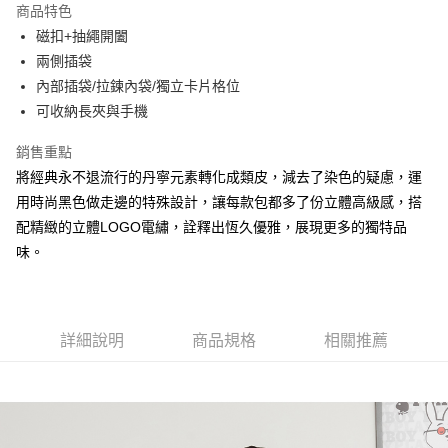
商品特色
Apple Pay
磁扣+抽繩開闔
兩側插袋
街口支付
內部插袋/拉鍊內袋/獨立卡片格位
悠遊付
可收納長夾與手機
大哥付你分期
銷售重點
相關說明
將經典永不退流行的丹寧元素轉化成類皮，減去了染色的疑慮，運
【大哥付你分期使用說明】
用時尚黑色做走邊的特殊設計，讓每款包都多了份立體高級感，搭
AFTEE先享後付
1.本服務由台灣大哥大提供，台灣大哥大用戶可立即使用無須另外申請。
2.付款方式選擇「大哥付你分期」，訂單成立後會自動跳轉到大哥付的交易
配精緻的立體LOGO電繡，詮釋出恆久優雅，展現更多的獨特品
相關說明
流程，驗證手機門號後，選擇欲分期的期數、繳款截止日，確認付款後即完
味。
【關於「AFTEE先享後付」】
成交易。
ATM付款
AFTEE先享後付是「在收到商品之後才付款」的支付方式。 讓您購物簡單
3.實際核准額度、可分期數及費用金額請依後續交易確認頁面所載為準。
便利好安心！
4.訂單成立30分鐘內，如未前往確認交易或遇審核未通過，訂單將自動取
１．簡單：不需註冊會員、不需綁卡、不需儲值。
運送方式
消。如遇「轉專審核」未通過狀況，表示未達大哥付你分期系統評分，恕無
２．便利：只要手機號碼，簡訊認證，即可結帳。
法說明評估內容。
詳細說明
商品規格
相關推薦
３．安心：先確認商品／服務後，再付款。
全家取貨付款
【繳款方式說明】
1.分期款項不併入電信帳單，「大哥付你分期」於每月結算日後寄送繳費提
每筆NT$60，滿NT$1,500(含以上)免運費
【「AFTEE先享後付」結帳流程】
醒簡訊。
１．於結帳方式選擇「AFTEE先享後付」後，將跳轉至「AFTEE先享後付」
2.透過簡訊連結打開帳單後，可選擇「超商條碼／台灣大直營門市／銀行轉
付款後全家取貨
結帳頁面，進行簡訊認證並確認金額後，即可完成結帳。
帳／街口支付／iPASS MONEY」等通路繳費。
２．訂單成立數日內，您將收到繳費通知簡訊。
每筆NT$60，滿NT$1,500(含以上)免運費