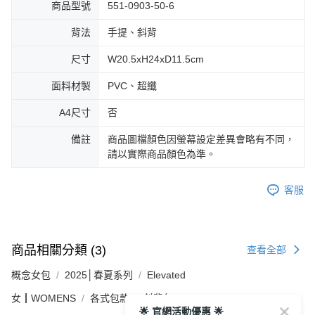
商品型號
551-0903-50-6
背法
手提、斜背
尺寸
W20.5xH24xD11.5cm
面料材製
PVC、超纖
A4尺寸
否
備註
商品圖檔顏色因螢幕設定差異會略有不同，
請以實際商品顏色為準。
客服
商品相關分類 (3)
查看全部
概念女包
2025│春夏系列
Elevated
女┃WOMENS
各式包款
斜背包
🌟 官網活動優惠 🌟