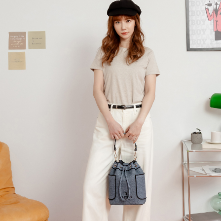
３．收到繳費通知簡訊後14天內，點擊此簡訊中的連結，可透過四大超商／
【注意事項】
ATM／網路銀行／等多元方式進行付款，方視為交易完成。
萊爾富取貨付款
1.本服務係由「台灣大哥大股份有限公司」（以下簡稱本公司）所提供，讓
※ 請注意：結帳手續完成當下不需立刻繳費，但若您需要取消訂單，請聯絡
用戶於交易時，得透過本服務購買商品或服務，並由商店將買賣／分期付款
每筆NT$120
購買商品的店家。未經商家同意取消之訂單仍視為有效，需透過AFTEE先享
買賣價金債權讓與本公司後，依約使用本公司帳單繳交帳款。
後付繳納相關費用。
2.基於同意付款使用「大哥付你分期」之契約關係目的，商店將以您的個人
付款後萊爾富取貨
※ 交易是否成功請以「AFTEE先享後付 」之結帳頁面顯示為準，若有關於
資料（包含姓名、電話或地址）提供予台灣大哥大進項蒐集、處理及利用，
是否繳費成功／繳費後需取消欲退款等相關疑問，請聯繫「AFTEE先享後付
每筆NT$122
由本公司與您本人進行分期帳單所需資料之確認、核對及更正。
客戶支援中心」
https://netprotections.freshdesk.com/support/home
3.完整用戶服務條款，請詳閱以下連結：
https://oppay.tw/userRule
7-11取貨付款
【注意事項】
１．透過由恩沛科技股份有限公司提供之「AFTEE先享後付」服務完成之交
每筆NT$60，滿NT$2,000(含以上)免運費
易，需依本服務之必要範圍內提供個人資料，並將交易相關給付款項請求債
權轉讓予恩沛科技股份有限公司。
付款後7-11取貨
２．關於個人資料處理事宜，請瀏覽以下網址：
每筆NT$60，滿NT$2,000(含以上)免運費
https://aftee.tw/terms/#terms3
３．未成年的使用者請事先徵得法定代理人或監護人之同意方可使用
宅配
「AFTEE先享後付」，若未經同意申辦者引起之損失，本公司不負相關責
任。
每筆NT$60，滿NT$2,000(含以上)免運費
４．使用「AFTEE先享後付」時，將依據個別帳號之用戶狀況，依本公司即
時審查核予不同之上限額度；若仍有額度不足之情形，本公司將視審查結果
宅配_離島
請求用戶進行身份認證。
每筆NT$100
５．嚴禁一人註冊多個帳號或使用他人資訊註冊。若發現惡意使用之情形，
恩沛科技股份有限公司將有權停止該用戶之使用額度並採取法律行動。