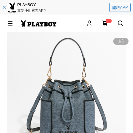
PLAYBOY
開啟APP
立刻使用官方APP
0
1
/
5