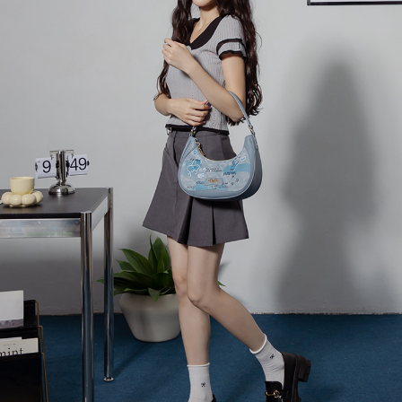
３．收到繳費通知簡訊後14天內，點擊此簡訊中的連結，可透過四大超商／
【注意事項】
ATM／網路銀行／等多元方式進行付款，方視為交易完成。
萊爾富取貨付款
1.本服務係由「台灣大哥大股份有限公司」（以下簡稱本公司）所提供，讓
※ 請注意：結帳手續完成當下不需立刻繳費，但若您需要取消訂單，請聯絡
用戶於交易時，得透過本服務購買商品或服務，並由商店將買賣／分期付款
每筆NT$120
購買商品的店家。未經商家同意取消之訂單仍視為有效，需透過AFTEE先享
買賣價金債權讓與本公司後，依約使用本公司帳單繳交帳款。
後付繳納相關費用。
2.基於同意付款使用「大哥付你分期」之契約關係目的，商店將以您的個人
付款後萊爾富取貨
※ 交易是否成功請以「AFTEE先享後付 」之結帳頁面顯示為準，若有關於
資料（包含姓名、電話或地址）提供予台灣大哥大進項蒐集、處理及利用，
是否繳費成功／繳費後需取消欲退款等相關疑問，請聯繫「AFTEE先享後付
每筆NT$122
由本公司與您本人進行分期帳單所需資料之確認、核對及更正。
客戶支援中心」
https://netprotections.freshdesk.com/support/home
3.完整用戶服務條款，請詳閱以下連結：
https://oppay.tw/userRule
7-11取貨付款
【注意事項】
１．透過由恩沛科技股份有限公司提供之「AFTEE先享後付」服務完成之交
每筆NT$60，滿NT$2,000(含以上)免運費
易，需依本服務之必要範圍內提供個人資料，並將交易相關給付款項請求債
權轉讓予恩沛科技股份有限公司。
付款後7-11取貨
２．關於個人資料處理事宜，請瀏覽以下網址：
每筆NT$60，滿NT$2,000(含以上)免運費
https://aftee.tw/terms/#terms3
３．未成年的使用者請事先徵得法定代理人或監護人之同意方可使用
宅配
「AFTEE先享後付」，若未經同意申辦者引起之損失，本公司不負相關責
任。
每筆NT$60，滿NT$2,000(含以上)免運費
４．使用「AFTEE先享後付」時，將依據個別帳號之用戶狀況，依本公司即
時審查核予不同之上限額度；若仍有額度不足之情形，本公司將視審查結果
宅配_離島
請求用戶進行身份認證。
每筆NT$100
５．嚴禁一人註冊多個帳號或使用他人資訊註冊。若發現惡意使用之情形，
恩沛科技股份有限公司將有權停止該用戶之使用額度並採取法律行動。