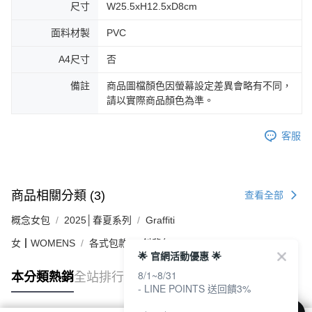
尺寸
W25.5xH12.5xD8cm
面料材製
PVC
A4尺寸
否
備註
商品圖檔顏色因螢幕設定差異會略有不同，
請以實際商品顏色為準。
客服
商品相關分類 (3)
查看全部
概念女包
2025│春夏系列
Graffiti
女┃WOMENS
各式包款
斜背包
🌟 官網活動優惠 🌟
8/1~8/31
本分類熱銷
全站排行
- LINE POINTS 送回饋3%