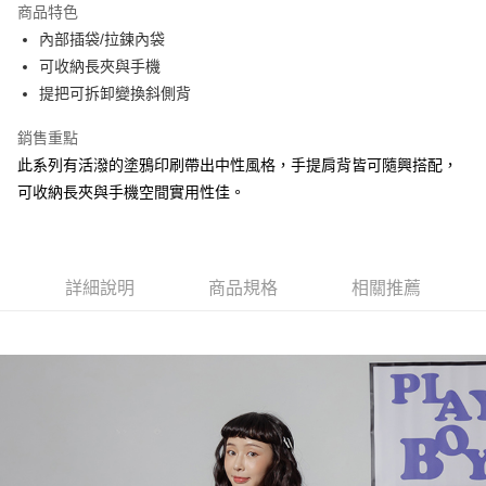
商品特色
Apple Pay
內部插袋/拉鍊內袋
可收納長夾與手機
街口支付
提把可拆卸變換斜側背
悠遊付
銷售重點
大哥付你分期
此系列有活潑的塗鴉印刷帶出中性風格，手提肩背皆可隨興搭配，
相關說明
可收納長夾與手機空間實用性佳。
【大哥付你分期使用說明】
AFTEE先享後付
1.本服務由台灣大哥大提供，台灣大哥大用戶可立即使用無須另外申請。
2.付款方式選擇「大哥付你分期」，訂單成立後會自動跳轉到大哥付的交易
相關說明
流程，驗證手機門號後，選擇欲分期的期數、繳款截止日，確認付款後即完
【關於「AFTEE先享後付」】
成交易。
詳細說明
商品規格
相關推薦
ATM付款
AFTEE先享後付是「在收到商品之後才付款」的支付方式。 讓您購物簡單
3.實際核准額度、可分期數及費用金額請依後續交易確認頁面所載為準。
便利好安心！
4.訂單成立30分鐘內，如未前往確認交易或遇審核未通過，訂單將自動取
１．簡單：不需註冊會員、不需綁卡、不需儲值。
運送方式
消。如遇「轉專審核」未通過狀況，表示未達大哥付你分期系統評分，恕無
２．便利：只要手機號碼，簡訊認證，即可結帳。
法說明評估內容。
３．安心：先確認商品／服務後，再付款。
全家取貨付款
【繳款方式說明】
1.分期款項不併入電信帳單，「大哥付你分期」於每月結算日後寄送繳費提
每筆NT$60，滿NT$1,500(含以上)免運費
【「AFTEE先享後付」結帳流程】
醒簡訊。
１．於結帳方式選擇「AFTEE先享後付」後，將跳轉至「AFTEE先享後付」
2.透過簡訊連結打開帳單後，可選擇「超商條碼／台灣大直營門市／銀行轉
付款後全家取貨
結帳頁面，進行簡訊認證並確認金額後，即可完成結帳。
帳／街口支付／iPASS MONEY」等通路繳費。
２．訂單成立數日內，您將收到繳費通知簡訊。
每筆NT$60，滿NT$1,500(含以上)免運費