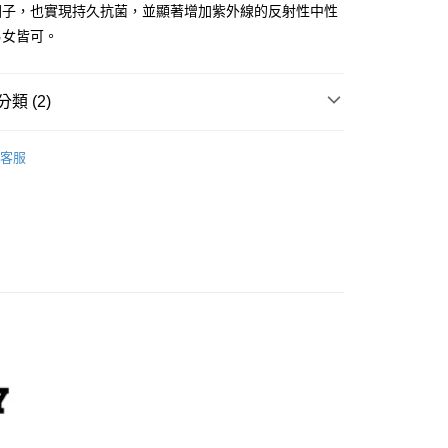
因子，也實現持久抗菌，並顯著增加紫外線的反射性中性
分期
男女皆可。
你分期使用說明】
享後付
由台灣大哥大提供，台灣大哥大用戶可立即使用無須另外申請。
類 (2)
式選擇「大哥付你分期」，訂單成立後會自動跳轉到大哥付的交易
證手機門號後，選擇欲分期的期數、繳款截止日，確認付款後即
FTEE先享後付」】
。
2025 │ 春夏商品
先享後付是「在收到商品之後才付款」的支付方式。 讓您購物簡單
客服
准額度、可分期數及費用金額請依後續交易確認頁面所載為準。
心！
S
服飾上身類
短袖上衣
立30分鐘內，如未前往確認交易或遇審核未通過，訂單將自動取
：不需註冊會員、不需綁卡、不需儲值。
「轉專審核」未通過狀況，表示未達大哥付你分期系統評分，恕
：只要手機號碼，簡訊認證，即可結帳。
評估內容。
：先確認商品／服務後，再付款。
式說明】
付款
項不併入電信帳單，「大哥付你分期」於每月結算日後寄送繳費提
EE先享後付」結帳流程】
0，滿NT$1,500(含以上)免運費
方式選擇「AFTEE先享後付」後，將跳轉至「AFTEE先享後
訊連結打開帳單後，可選擇「超商條碼／台灣大直營門市／銀行轉
頁面，進行簡訊認證並確認金額後，即可完成結帳。
付／iPASS MONEY」等通路繳費。
家取貨
成立數日內，您將收到繳費通知簡訊。
費通知簡訊後14天內，點擊此簡訊中的連結，可透過四大超商
0，滿NT$1,500(含以上)免運費
項】
網路銀行／等多元方式進行付款，方視為交易完成。
係由「台灣大哥大股份有限公司」（以下簡稱本公司）所提供，讓
：結帳手續完成當下不需立刻繳費，但若您需要取消訂單，請聯
貨付款
易時，得透過本服務購買商品或服務，並由商店將買賣／分期付
的店家。未經商家同意取消之訂單仍視為有效，需透過AFTEE
金債權讓與本公司後，依約使用本公司帳單繳交帳款。
繳納相關費用。
20
意付款使用「大哥付你分期」之契約關係目的，商店將以您的個人
否成功請以「AFTEE先享後付 」之結帳頁面顯示為準，若有關於
含姓名、電話或地址）提供予台灣大哥大進項蒐集、處理及利
功／繳費後需取消欲退款等相關疑問，請聯繫「AFTEE先享後
爾富取貨
公司與您本人進行分期帳單所需資料之確認、核對及更正。