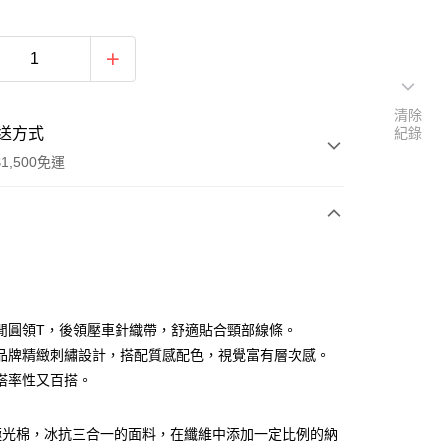
清除
送方式
紀錄
1,500免運
次付款
付款
閒圓領T，後領壓車針織帶，舒適貼合頸部線條。
品牌精緻刺繡設計，搭配質感配色，視覺富有層次感。
搭率性又百搭。
極光棉，冰抗三合一的面料，在纖維中添加一定比例的納