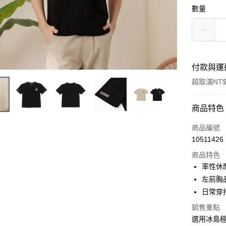
數量
付款與運
超取滿NT$
付款方式
商品特色
信用卡一
商品編號
10511426
超商取貨
商品特色
LINE Pay
率性休
左前胸
Apple Pay
日常穿
街口支付
銷售重點
選用冰島
悠遊付