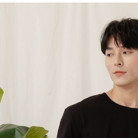
付客戶支
每筆NT$1
3.完整用
【注意事
7-11取貨
１．透過由
交易，需
每筆NT$6
求債權轉
２．關於
付款後7-1
https://aft
每筆NT$6
３．未成
「AFTE
宅配
任。
４．使用「
每筆NT$6
即時審查
結果請求
宅配_離島
５．嚴禁
每筆NT$1
形，恩沛
動。