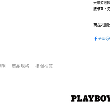
米級涼感
大哥付你
版版型，
相關說明
【大哥付
AFTEE先
1.本服務
商品相關分
2.付款方
相關說明
流程，驗
【關於「A
ATM付款
風格男裝
完成交易
AFTEE
分享
3.實際核
便利好安
男┃MEN
4.訂單成
１．簡單
消。如遇
２．便利
運送方式
無法說明
３．安心
【繳款方
全家取貨
1.分期款
【「AFT
醒簡訊。
說明
商品規格
相關推薦
每筆NT$6
１．於結帳
2.透過簡
付」結帳
帳／街口支
付款後全
２．訂單
３．收到繳
每筆NT$6
【注意事
／ATM／
1.本服務
※ 請注意
萊爾富取
用戶於交
絡購買商品
款買賣價
先享後付
每筆NT$1
2.基於同
※ 交易是
資料（包
是否繳費成
付款後萊
用，由本