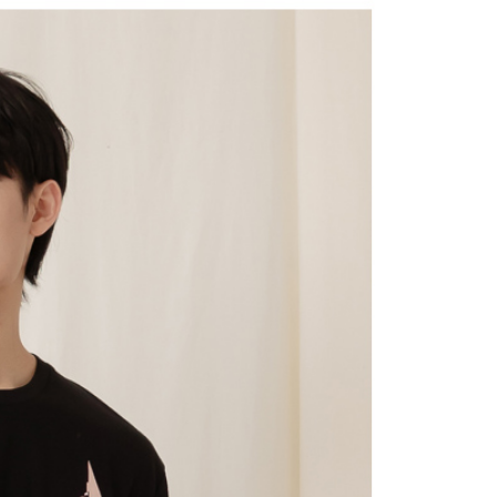
援中心」
https://netprotections.freshdesk.com/support/home
22
戶服務條款，請詳閱以下連結：
https://oppay.tw/userRule
項】
付款
恩沛科技股份有限公司提供之「AFTEE先享後付」服務完成之
依本服務之必要範圍內提供個人資料，並將交易相關給付款項請
0，滿NT$2,000(含以上)免運費
讓予恩沛科技股份有限公司。
個人資料處理事宜，請瀏覽以下網址：
1取貨
ee.tw/terms/#terms3
0，滿NT$2,000(含以上)免運費
年的使用者請事先徵得法定代理人或監護人之同意方可使用
E先享後付」，若未經同意申辦者引起之損失，本公司不負相關責
AFTEE先享後付」時，將依據個別帳號之用戶狀況，依本公司
0，滿NT$2,000(含以上)免運費
核予不同之上限額度；若仍有額度不足之情形，本公司將視審查
用戶進行身份認證。
一人註冊多個帳號或使用他人資訊註冊。若發現惡意使用之情
00
科技股份有限公司將有權停止該用戶之使用額度並採取法律行