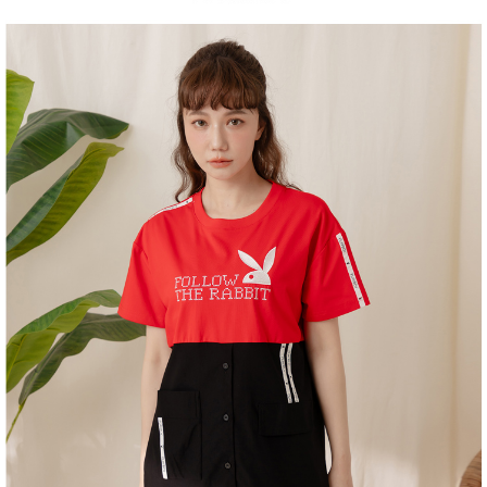
１．於結帳方式選擇「AFTEE先享後付」後，將跳轉至「AFTEE先享後付」
2.透過簡訊連結打開帳單後，可選擇「超商條碼／台灣大直營門市／銀行轉
付款後全家取貨
結帳頁面，進行簡訊認證並確認金額後，即可完成結帳。
帳／街口支付／iPASS MONEY」等通路繳費。
２．訂單成立數日內，您將收到繳費通知簡訊。
每筆NT$60，滿NT$1,500(含以上)免運費
３．收到繳費通知簡訊後14天內，點擊此簡訊中的連結，可透過四大超商／
【注意事項】
ATM／網路銀行／等多元方式進行付款，方視為交易完成。
萊爾富取貨付款
1.本服務係由「台灣大哥大股份有限公司」（以下簡稱本公司）所提供，讓
※ 請注意：結帳手續完成當下不需立刻繳費，但若您需要取消訂單，請聯絡
用戶於交易時，得透過本服務購買商品或服務，並由商店將買賣／分期付款
每筆NT$120
購買商品的店家。未經商家同意取消之訂單仍視為有效，需透過AFTEE先享
買賣價金債權讓與本公司後，依約使用本公司帳單繳交帳款。
後付繳納相關費用。
2.基於同意付款使用「大哥付你分期」之契約關係目的，商店將以您的個人
付款後萊爾富取貨
※ 交易是否成功請以「AFTEE先享後付 」之結帳頁面顯示為準，若有關於
資料（包含姓名、電話或地址）提供予台灣大哥大進項蒐集、處理及利用，
是否繳費成功／繳費後需取消欲退款等相關疑問，請聯繫「AFTEE先享後付
每筆NT$122
由本公司與您本人進行分期帳單所需資料之確認、核對及更正。
客戶支援中心」
https://netprotections.freshdesk.com/support/home
3.完整用戶服務條款，請詳閱以下連結：
https://oppay.tw/userRule
7-11取貨付款
【注意事項】
１．透過由恩沛科技股份有限公司提供之「AFTEE先享後付」服務完成之交
每筆NT$60，滿NT$2,000(含以上)免運費
易，需依本服務之必要範圍內提供個人資料，並將交易相關給付款項請求債
權轉讓予恩沛科技股份有限公司。
付款後7-11取貨
２．關於個人資料處理事宜，請瀏覽以下網址：
每筆NT$60，滿NT$2,000(含以上)免運費
https://aftee.tw/terms/#terms3
３．未成年的使用者請事先徵得法定代理人或監護人之同意方可使用
宅配
「AFTEE先享後付」，若未經同意申辦者引起之損失，本公司不負相關責
任。
每筆NT$60，滿NT$2,000(含以上)免運費
４．使用「AFTEE先享後付」時，將依據個別帳號之用戶狀況，依本公司即
時審查核予不同之上限額度；若仍有額度不足之情形，本公司將視審查結果
宅配_離島
請求用戶進行身份認證。
每筆NT$100
５．嚴禁一人註冊多個帳號或使用他人資訊註冊。若發現惡意使用之情形，