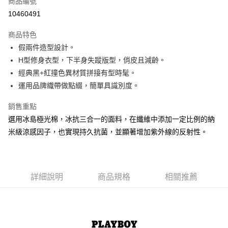
商品編號
超商取貨付款
10460491
LINE Pay
商品特色
Apple Pay
假兩件造型設計。
H型修身衣型，下半身失蹤版型，俏皮且減齡。
街口支付
經典黑+紅撞色異材質拼接有型時髦。
悠遊付
運用品牌織帶做點綴，簡單具識別度。
大哥付你分期
銷售重點
相關說明
選用冰島極光棉，冰抗三合一的面料，在纖維中添加一定比例的納
【大哥付你分期使用說明】
米級涼感因子，也實現持久抗菌，並顯著增加紫外線的反射性。
AFTEE先享後付
1.本服務由台灣大哥大提供，台灣大哥大用戶可立即使用無須另外申請。
2.付款方式選擇「大哥付你分期」，訂單成立後會自動跳轉到大哥付的交易
相關說明
流程，驗證手機門號後，選擇欲分期的期數、繳款截止日，確認付款後即完
【關於「AFTEE先享後付」】
成交易。
ATM付款
AFTEE先享後付是「在收到商品之後才付款」的支付方式。 讓您購物簡單
3.實際核准額度、可分期數及費用金額請依後續交易確認頁面所載為準。
便利好安心！
詳細說明
商品規格
相關推薦
4.訂單成立30分鐘內，如未前往確認交易或遇審核未通過，訂單將自動取
１．簡單：不需註冊會員、不需綁卡、不需儲值。
運送方式
消。如遇「轉專審核」未通過狀況，表示未達大哥付你分期系統評分，恕無
２．便利：只要手機號碼，簡訊認證，即可結帳。
法說明評估內容。
３．安心：先確認商品／服務後，再付款。
全家取貨付款
【繳款方式說明】
1.分期款項不併入電信帳單，「大哥付你分期」於每月結算日後寄送繳費提
每筆NT$60，滿NT$1,500(含以上)免運費
【「AFTEE先享後付」結帳流程】
醒簡訊。