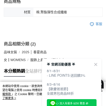
商品規格
材質
棉,聚酯彈性合成纖維
客服
商品相關分類 (2)
品味女裝
2025 │ 春夏商品
女┃WOMENS
服飾上身類
短袖上衣
🌟 官網活動優惠 🌟
8/1~8/31
本分類熱銷
全站排行
- LINE POINTS 送回饋3%
8/3~8/16
本網站中使用 cookie，欲查詢有關本網站使用 cookie 方式之詳情，及若您不希
【歡慶爸爸節】
熱門標籤
望在電腦上使用 cookie 時應如何變更電腦的 cookie 設定，請參閱本網站「
隱私
全館男包商品88折
權條款
」之 Cookie 聲明。您繼續使用本網站即表示您同意本公司得按本網站使
用條款之 Cookie 聲明使用 cookie。
了解更多 >
👉 加入有最多 $250 驚喜 🎁