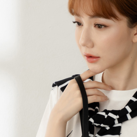
交易，需
每筆NT$6
求債權轉
２．關於
付款後7-1
https://aft
每筆NT$6
３．未成
「AFTE
宅配
任。
４．使用「
每筆NT$6
即時審查
結果請求
宅配_離島
５．嚴禁
每筆NT$1
形，恩沛
動。