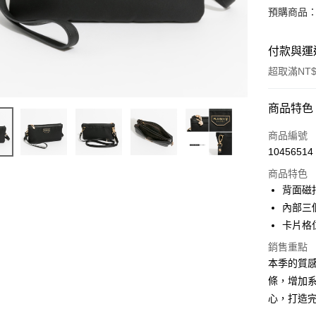
預購商品：
付款與運
超取滿NT$
付款方式
商品特色
信用卡一
商品編號
10456514
超商取貨
商品特色
LINE Pay
背面磁
內部三
Apple Pay
卡片格位
街口支付
銷售重點
本季的質
悠遊付
條，增加
大哥付你
心，打造
相關說明