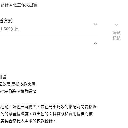
預計 4 個工作天出貨
送方式
1,500免運
清除
紀錄
次付款
付款
扣袋
個鈔票/票據收納夾層
*6/插袋/拉鍊內袋*2
感尼龍回歸經典沉穩黑，並在局部巧妙的搭配時尚菱格線
系列的摩登精緻度，以出色的面料質感和實用精神為核
分期
完美契合當代人需求的包款設計。