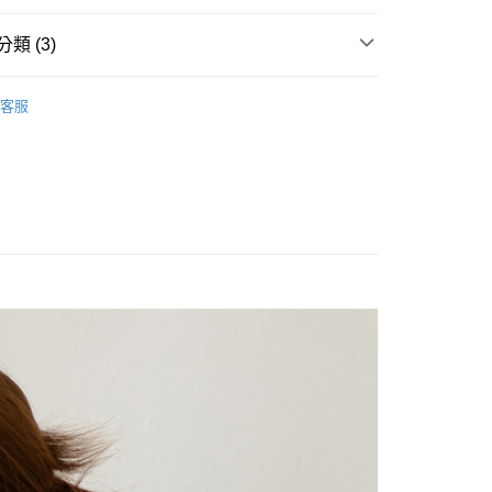
你分期使用說明】
享後付
由台灣大哥大提供，台灣大哥大用戶可立即使用無須另外申請。
類 (3)
式選擇「大哥付你分期」，訂單成立後會自動跳轉到大哥付的交易
證手機門號後，選擇欲分期的期數、繳款截止日，確認付款後即
FTEE先享後付」】
。
2025│春夏系列
Stance
先享後付是「在收到商品之後才付款」的支付方式。 讓您購物簡單
客服
准額度、可分期數及費用金額請依後續交易確認頁面所載為準。
心！
ENS
各式包款
斜背包
立30分鐘內，如未前往確認交易或遇審核未通過，訂單將自動取
：不需註冊會員、不需綁卡、不需儲值。
「轉專審核」未通過狀況，表示未達大哥付你分期系統評分，恕
：只要手機號碼，簡訊認證，即可結帳。
ENS
各式包款
手拿包 / 萬用包
評估內容。
：先確認商品／服務後，再付款。
式說明】
付款
項不併入電信帳單，「大哥付你分期」於每月結算日後寄送繳費提
EE先享後付」結帳流程】
0，滿NT$1,500(含以上)免運費
方式選擇「AFTEE先享後付」後，將跳轉至「AFTEE先享後
訊連結打開帳單後，可選擇「超商條碼／台灣大直營門市／銀行轉
頁面，進行簡訊認證並確認金額後，即可完成結帳。
付／iPASS MONEY」等通路繳費。
家取貨
成立數日內，您將收到繳費通知簡訊。
費通知簡訊後14天內，點擊此簡訊中的連結，可透過四大超商
0，滿NT$1,500(含以上)免運費
項】
網路銀行／等多元方式進行付款，方視為交易完成。
係由「台灣大哥大股份有限公司」（以下簡稱本公司）所提供，讓
：結帳手續完成當下不需立刻繳費，但若您需要取消訂單，請聯
貨付款
易時，得透過本服務購買商品或服務，並由商店將買賣／分期付
的店家。未經商家同意取消之訂單仍視為有效，需透過AFTEE
金債權讓與本公司後，依約使用本公司帳單繳交帳款。
繳納相關費用。
20
意付款使用「大哥付你分期」之契約關係目的，商店將以您的個人
否成功請以「AFTEE先享後付 」之結帳頁面顯示為準，若有關於
含姓名、電話或地址）提供予台灣大哥大進項蒐集、處理及利
功／繳費後需取消欲退款等相關疑問，請聯繫「AFTEE先享後
爾富取貨
公司與您本人進行分期帳單所需資料之確認、核對及更正。
援中心」
https://netprotections.freshdesk.com/support/home
22
戶服務條款，請詳閱以下連結：
https://oppay.tw/userRule
項】
付款
恩沛科技股份有限公司提供之「AFTEE先享後付」服務完成之