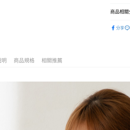
【大哥付
AFTEE先
1.本服務
商品相關分
2.付款方
相關說明
流程，驗
【關於「A
ATM付款
概念女包
完成交易
AFTEE
分享
3.實際核
便利好安
女┃WOM
4.訂單成
１．簡單
消。如遇
２．便利
運送方式
女┃WOM
無法說明
３．安心
【繳款方
全家取貨
1.分期款
【「AFT
醒簡訊。
說明
商品規格
相關推薦
每筆NT$6
１．於結帳
2.透過簡
付」結帳
帳／街口支
付款後全
２．訂單
３．收到繳
每筆NT$6
【注意事
／ATM／
1.本服務
※ 請注意
萊爾富取
用戶於交
絡購買商品
款買賣價
先享後付
每筆NT$1
2.基於同
※ 交易是
資料（包
是否繳費成
付款後萊
用，由本
付客戶支
每筆NT$1
3.完整用
【注意事
7-11取貨
１．透過由