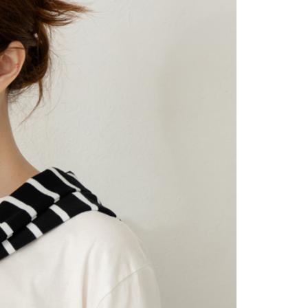
依本服務之必要範圍內提供個人資料，並將交易相關給付款項請
0，滿NT$2,000(含以上)免運費
讓予恩沛科技股份有限公司。
個人資料處理事宜，請瀏覽以下網址：
1取貨
ee.tw/terms/#terms3
0，滿NT$2,000(含以上)免運費
年的使用者請事先徵得法定代理人或監護人之同意方可使用
E先享後付」，若未經同意申辦者引起之損失，本公司不負相關責
AFTEE先享後付」時，將依據個別帳號之用戶狀況，依本公司
0，滿NT$2,000(含以上)免運費
核予不同之上限額度；若仍有額度不足之情形，本公司將視審查
用戶進行身份認證。
一人註冊多個帳號或使用他人資訊註冊。若發現惡意使用之情
00
科技股份有限公司將有權停止該用戶之使用額度並採取法律行