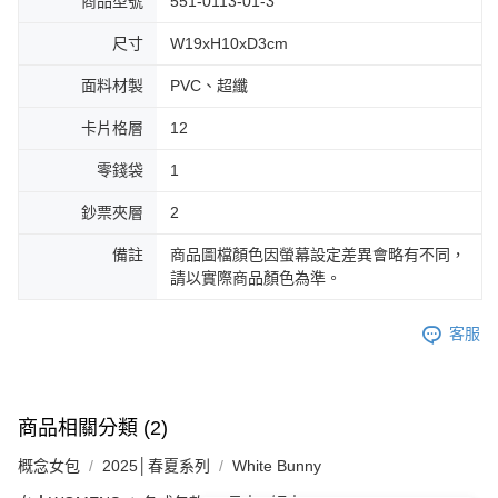
商品型號
551-0113-01-3
尺寸
W19xH10xD3cm
面料材製
PVC、超纖
卡片格層
12
零錢袋
1
鈔票夾層
2
備註
商品圖檔顏色因螢幕設定差異會略有不同，
請以實際商品顏色為準。
客服
商品相關分類 (2)
概念女包
2025│春夏系列
White Bunny