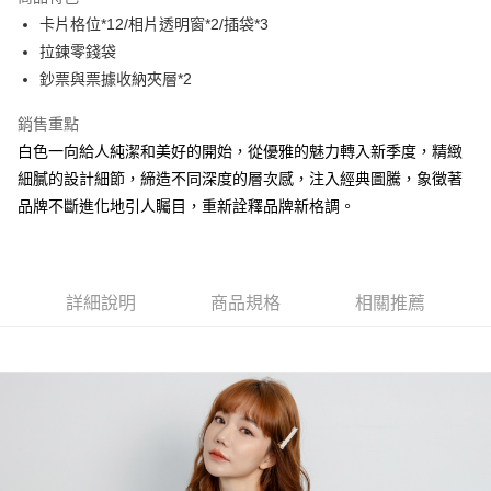
Apple Pay
卡片格位*12/相片透明窗*2/插袋*3
拉鍊零錢袋
街口支付
鈔票與票據收納夾層*2
悠遊付
銷售重點
大哥付你分期
白色一向給人純潔和美好的開始，從優雅的魅力轉入新季度，精緻
相關說明
細膩的設計細節，締造不同深度的層次感，注入經典圖騰，象徵著
【大哥付你分期使用說明】
品牌不斷進化地引人矚目，重新詮釋品牌新格調。
AFTEE先享後付
1.本服務由台灣大哥大提供，台灣大哥大用戶可立即使用無須另外申請。
2.付款方式選擇「大哥付你分期」，訂單成立後會自動跳轉到大哥付的交易
相關說明
流程，驗證手機門號後，選擇欲分期的期數、繳款截止日，確認付款後即完
【關於「AFTEE先享後付」】
成交易。
ATM付款
AFTEE先享後付是「在收到商品之後才付款」的支付方式。 讓您購物簡單
3.實際核准額度、可分期數及費用金額請依後續交易確認頁面所載為準。
便利好安心！
詳細說明
商品規格
相關推薦
4.訂單成立30分鐘內，如未前往確認交易或遇審核未通過，訂單將自動取
１．簡單：不需註冊會員、不需綁卡、不需儲值。
運送方式
消。如遇「轉專審核」未通過狀況，表示未達大哥付你分期系統評分，恕無
２．便利：只要手機號碼，簡訊認證，即可結帳。
法說明評估內容。
３．安心：先確認商品／服務後，再付款。
全家取貨付款
【繳款方式說明】
1.分期款項不併入電信帳單，「大哥付你分期」於每月結算日後寄送繳費提
每筆NT$60，滿NT$1,500(含以上)免運費
【「AFTEE先享後付」結帳流程】
醒簡訊。
１．於結帳方式選擇「AFTEE先享後付」後，將跳轉至「AFTEE先享後付」
2.透過簡訊連結打開帳單後，可選擇「超商條碼／台灣大直營門市／銀行轉
付款後全家取貨
結帳頁面，進行簡訊認證並確認金額後，即可完成結帳。
帳／街口支付／iPASS MONEY」等通路繳費。
２．訂單成立數日內，您將收到繳費通知簡訊。
每筆NT$60，滿NT$1,500(含以上)免運費
３．收到繳費通知簡訊後14天內，點擊此簡訊中的連結，可透過四大超商／
【注意事項】