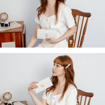
ATM／網路銀行／等多元方式進行付款，方視為交易完成。
萊爾富取貨付款
1.本服務係由「台灣大哥大股份有限公司」（以下簡稱本公司）所提供，讓
※ 請注意：結帳手續完成當下不需立刻繳費，但若您需要取消訂單，請聯絡
用戶於交易時，得透過本服務購買商品或服務，並由商店將買賣／分期付款
每筆NT$120
購買商品的店家。未經商家同意取消之訂單仍視為有效，需透過AFTEE先享
買賣價金債權讓與本公司後，依約使用本公司帳單繳交帳款。
後付繳納相關費用。
2.基於同意付款使用「大哥付你分期」之契約關係目的，商店將以您的個人
付款後萊爾富取貨
※ 交易是否成功請以「AFTEE先享後付 」之結帳頁面顯示為準，若有關於
資料（包含姓名、電話或地址）提供予台灣大哥大進項蒐集、處理及利用，
是否繳費成功／繳費後需取消欲退款等相關疑問，請聯繫「AFTEE先享後付
每筆NT$122
由本公司與您本人進行分期帳單所需資料之確認、核對及更正。
客戶支援中心」
https://netprotections.freshdesk.com/support/home
3.完整用戶服務條款，請詳閱以下連結：
https://oppay.tw/userRule
7-11取貨付款
【注意事項】
１．透過由恩沛科技股份有限公司提供之「AFTEE先享後付」服務完成之交
每筆NT$60，滿NT$2,000(含以上)免運費
易，需依本服務之必要範圍內提供個人資料，並將交易相關給付款項請求債
權轉讓予恩沛科技股份有限公司。
付款後7-11取貨
２．關於個人資料處理事宜，請瀏覽以下網址：
每筆NT$60，滿NT$2,000(含以上)免運費
https://aftee.tw/terms/#terms3
３．未成年的使用者請事先徵得法定代理人或監護人之同意方可使用
宅配
「AFTEE先享後付」，若未經同意申辦者引起之損失，本公司不負相關責
任。
每筆NT$60，滿NT$2,000(含以上)免運費
４．使用「AFTEE先享後付」時，將依據個別帳號之用戶狀況，依本公司即
時審查核予不同之上限額度；若仍有額度不足之情形，本公司將視審查結果
宅配_離島
請求用戶進行身份認證。
每筆NT$100
５．嚴禁一人註冊多個帳號或使用他人資訊註冊。若發現惡意使用之情形，
恩沛科技股份有限公司將有權停止該用戶之使用額度並採取法律行動。