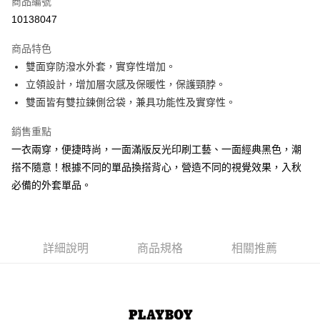
商品編號
超商取貨付款
10138047
LINE Pay
商品特色
Apple Pay
雙面穿防潑水外套，實穿性增加。
立領設計，增加層次感及保暖性，保護頸脖。
街口支付
雙面皆有雙拉鍊側岔袋，兼具功能性及實穿性。
悠遊付
銷售重點
大哥付你分期
一衣兩穿，便捷時尚，一面滿版反光印刷工藝、一面經典黑色，潮
相關說明
搭不隨意！根據不同的單品換搭背心，營造不同的視覺效果，入秋
【大哥付你分期使用說明】
必備的外套單品。
AFTEE先享後付
1.本服務由台灣大哥大提供，台灣大哥大用戶可立即使用無須另外申請。
2.付款方式選擇「大哥付你分期」，訂單成立後會自動跳轉到大哥付的交易
相關說明
流程，驗證手機門號後，選擇欲分期的期數、繳款截止日，確認付款後即完
【關於「AFTEE先享後付」】
成交易。
ATM付款
AFTEE先享後付是「在收到商品之後才付款」的支付方式。 讓您購物簡單
3.實際核准額度、可分期數及費用金額請依後續交易確認頁面所載為準。
便利好安心！
詳細說明
商品規格
相關推薦
4.訂單成立30分鐘內，如未前往確認交易或遇審核未通過，訂單將自動取
１．簡單：不需註冊會員、不需綁卡、不需儲值。
運送方式
消。如遇「轉專審核」未通過狀況，表示未達大哥付你分期系統評分，恕無
２．便利：只要手機號碼，簡訊認證，即可結帳。
法說明評估內容。
３．安心：先確認商品／服務後，再付款。
全家取貨付款
【繳款方式說明】
1.分期款項不併入電信帳單，「大哥付你分期」於每月結算日後寄送繳費提
每筆NT$60，滿NT$1,500(含以上)免運費
【「AFTEE先享後付」結帳流程】
醒簡訊。