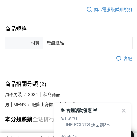
顯示電腦版詳細說明
商品規格
材質
聚酯纖維
客服
商品相關分類 (2)
風格男裝
2024 │ 秋冬商品
男┃MENS
服飾上身類
外套／背心
🌟 官網活動優惠 🌟
8/1~8/31
本分類熱銷
全站排行
- LINE POINTS 送回饋3%
8/3~8/16