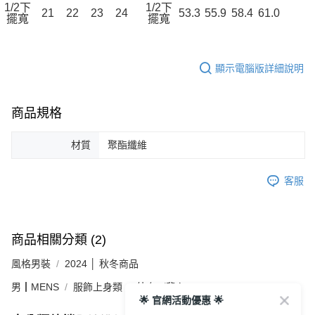
1/2下
1/2下
21
22
23
24
53.3
55.9
58.4
61.0
擺寬
擺寬
顯示電腦版詳細說明
商品規格
材質
聚酯纖維
客服
商品相關分類 (2)
風格男裝
2024 │ 秋冬商品
男┃MENS
服飾上身類
外套／背心
🌟 官網活動優惠 🌟