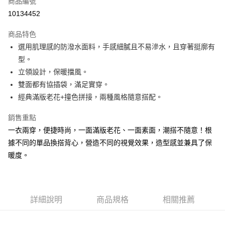
商品編號
超商取貨付款
10134452
LINE Pay
商品特色
Apple Pay
選用肌理感的防潑水面料，手感細膩且不易滲水，且穿著挺廓有
型。
街口支付
立領設計，保暖擋風。
悠遊付
雙面都有協插袋，滿足實穿。
經典滿版老花+撞色拼接，兩種風格隨意搭配。
大哥付你分期
相關說明
銷售重點
【大哥付你分期使用說明】
一衣兩穿，便捷時尚，一面滿版老花、一面素面，潮搭不隨意！根
AFTEE先享後付
1.本服務由台灣大哥大提供，台灣大哥大用戶可立即使用無須另外申請。
2.付款方式選擇「大哥付你分期」，訂單成立後會自動跳轉到大哥付的交易
據不同的單品換搭背心，營造不同的視覺效果，造型感並兼具了保
相關說明
流程，驗證手機門號後，選擇欲分期的期數、繳款截止日，確認付款後即完
暖度。
【關於「AFTEE先享後付」】
成交易。
ATM付款
AFTEE先享後付是「在收到商品之後才付款」的支付方式。 讓您購物簡單
3.實際核准額度、可分期數及費用金額請依後續交易確認頁面所載為準。
便利好安心！
4.訂單成立30分鐘內，如未前往確認交易或遇審核未通過，訂單將自動取
１．簡單：不需註冊會員、不需綁卡、不需儲值。
運送方式
消。如遇「轉專審核」未通過狀況，表示未達大哥付你分期系統評分，恕無
２．便利：只要手機號碼，簡訊認證，即可結帳。
法說明評估內容。
詳細說明
商品規格
相關推薦
３．安心：先確認商品／服務後，再付款。
全家取貨付款
【繳款方式說明】
1.分期款項不併入電信帳單，「大哥付你分期」於每月結算日後寄送繳費提
每筆NT$60，滿NT$1,500(含以上)免運費
【「AFTEE先享後付」結帳流程】
醒簡訊。