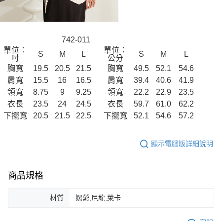
742-011
單位：
單位：
S
M
L
S
M
L
吋
公分
胸寬
19.5
20.5
21.5
胸寬
49.5
52.1
54.6
肩寬
15.5
16
16.5
肩寬
39.4
40.6
41.9
領寬
8.75
9
9.25
領寬
22.2
22.9
23.5
衣長
23.5
24
24.5
衣長
59.7
61.0
62.2
下擺寬
20.5
21.5
22.5
下擺寬
52.1
54.6
57.2
顯示電腦版詳細說明
商品規格
材質
嫘縈,尼龍,萊卡