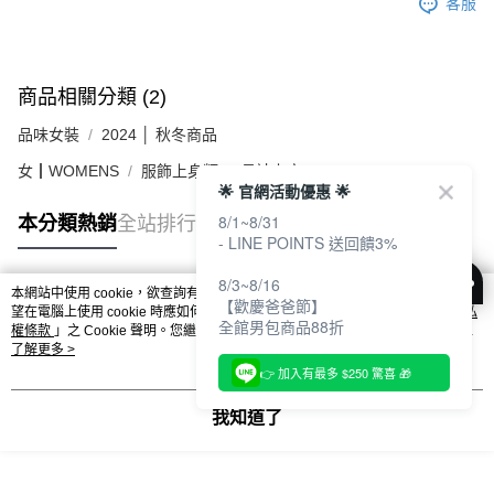
客服
商品相關分類 (2)
品味女裝
2024 │ 秋冬商品
女┃WOMENS
服飾上身類
長袖上衣
🌟 官網活動優惠 🌟
8/1~8/31
本分類熱銷
全站排行
- LINE POINTS 送回饋3%
8/3~8/16
本網站中使用 cookie，欲查詢有關本網站使用 cookie 方式之詳情，及若您不希
【歡慶爸爸節】
熱門標籤
望在電腦上使用 cookie 時應如何變更電腦的 cookie 設定，請參閱本網站「
隱私
全館男包商品88折
權條款
」之 Cookie 聲明。您繼續使用本網站即表示您同意本公司得按本網站使
用條款之 Cookie 聲明使用 cookie。
了解更多 >
👉 加入有最多 $250 驚喜 🎁
我知道了