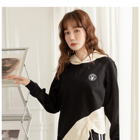
１．於結帳方式選擇「AFTEE先享後付」後，將跳轉至「AFTEE先享後付」
2.透過簡訊連結打開帳單後，可選擇「超商條碼／台灣大直營門市／銀行轉
付款後全家取貨
結帳頁面，進行簡訊認證並確認金額後，即可完成結帳。
帳／街口支付／iPASS MONEY」等通路繳費。
２．訂單成立數日內，您將收到繳費通知簡訊。
每筆NT$60，滿NT$1,500(含以上)免運費
３．收到繳費通知簡訊後14天內，點擊此簡訊中的連結，可透過四大超商／
【注意事項】
ATM／網路銀行／等多元方式進行付款，方視為交易完成。
萊爾富取貨付款
1.本服務係由「台灣大哥大股份有限公司」（以下簡稱本公司）所提供，讓
※ 請注意：結帳手續完成當下不需立刻繳費，但若您需要取消訂單，請聯絡
用戶於交易時，得透過本服務購買商品或服務，並由商店將買賣／分期付款
每筆NT$120
購買商品的店家。未經商家同意取消之訂單仍視為有效，需透過AFTEE先享
買賣價金債權讓與本公司後，依約使用本公司帳單繳交帳款。
後付繳納相關費用。
2.基於同意付款使用「大哥付你分期」之契約關係目的，商店將以您的個人
付款後萊爾富取貨
※ 交易是否成功請以「AFTEE先享後付 」之結帳頁面顯示為準，若有關於
資料（包含姓名、電話或地址）提供予台灣大哥大進項蒐集、處理及利用，
是否繳費成功／繳費後需取消欲退款等相關疑問，請聯繫「AFTEE先享後付
每筆NT$122
由本公司與您本人進行分期帳單所需資料之確認、核對及更正。
客戶支援中心」
https://netprotections.freshdesk.com/support/home
3.完整用戶服務條款，請詳閱以下連結：
https://oppay.tw/userRule
7-11取貨付款
【注意事項】
１．透過由恩沛科技股份有限公司提供之「AFTEE先享後付」服務完成之交
每筆NT$60，滿NT$2,000(含以上)免運費
易，需依本服務之必要範圍內提供個人資料，並將交易相關給付款項請求債
權轉讓予恩沛科技股份有限公司。
付款後7-11取貨
２．關於個人資料處理事宜，請瀏覽以下網址：
每筆NT$60，滿NT$2,000(含以上)免運費
https://aftee.tw/terms/#terms3
３．未成年的使用者請事先徵得法定代理人或監護人之同意方可使用
宅配
「AFTEE先享後付」，若未經同意申辦者引起之損失，本公司不負相關責
任。
每筆NT$60，滿NT$2,000(含以上)免運費
４．使用「AFTEE先享後付」時，將依據個別帳號之用戶狀況，依本公司即
時審查核予不同之上限額度；若仍有額度不足之情形，本公司將視審查結果
宅配_離島
請求用戶進行身份認證。
每筆NT$100
５．嚴禁一人註冊多個帳號或使用他人資訊註冊。若發現惡意使用之情形，