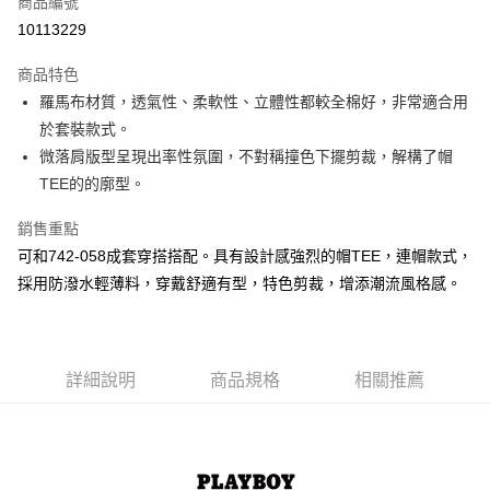
商品編號
超商取貨付款
10113229
LINE Pay
商品特色
Apple Pay
羅馬布材質，透氣性、柔軟性、立體性都較全棉好，非常適合用
於套裝款式。
街口支付
微落肩版型呈現出率性氛圍，不對稱撞色下擺剪裁，解構了帽
悠遊付
TEE的的廓型。
大哥付你分期
銷售重點
相關說明
可和742-058成套穿搭搭配。具有設計感強烈的帽TEE，連帽款式，
【大哥付你分期使用說明】
採用防潑水輕薄料，穿戴舒適有型，特色剪裁，增添潮流風格感。
AFTEE先享後付
1.本服務由台灣大哥大提供，台灣大哥大用戶可立即使用無須另外申請。
2.付款方式選擇「大哥付你分期」，訂單成立後會自動跳轉到大哥付的交易
相關說明
流程，驗證手機門號後，選擇欲分期的期數、繳款截止日，確認付款後即完
【關於「AFTEE先享後付」】
成交易。
ATM付款
AFTEE先享後付是「在收到商品之後才付款」的支付方式。 讓您購物簡單
3.實際核准額度、可分期數及費用金額請依後續交易確認頁面所載為準。
便利好安心！
詳細說明
商品規格
相關推薦
4.訂單成立30分鐘內，如未前往確認交易或遇審核未通過，訂單將自動取
１．簡單：不需註冊會員、不需綁卡、不需儲值。
運送方式
消。如遇「轉專審核」未通過狀況，表示未達大哥付你分期系統評分，恕無
２．便利：只要手機號碼，簡訊認證，即可結帳。
法說明評估內容。
３．安心：先確認商品／服務後，再付款。
全家取貨付款
【繳款方式說明】
1.分期款項不併入電信帳單，「大哥付你分期」於每月結算日後寄送繳費提
每筆NT$60，滿NT$1,500(含以上)免運費
【「AFTEE先享後付」結帳流程】
醒簡訊。