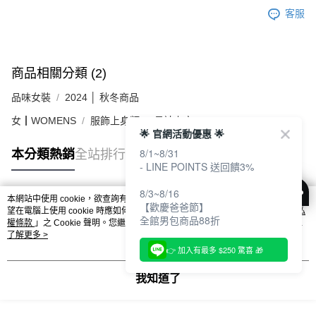
客服
商品相關分類 (2)
品味女裝
2024 │ 秋冬商品
女┃WOMENS
服飾上身類
長袖上衣
🌟 官網活動優惠 🌟
8/1~8/31
本分類熱銷
全站排行
- LINE POINTS 送回饋3%
8/3~8/16
本網站中使用 cookie，欲查詢有關本網站使用 cookie 方式之詳情，及若您不希
【歡慶爸爸節】
熱門標籤
望在電腦上使用 cookie 時應如何變更電腦的 cookie 設定，請參閱本網站「
隱私
全館男包商品88折
權條款
」之 Cookie 聲明。您繼續使用本網站即表示您同意本公司得按本網站使
用條款之 Cookie 聲明使用 cookie。
了解更多 >
👉 加入有最多 $250 驚喜 🎁
我知道了