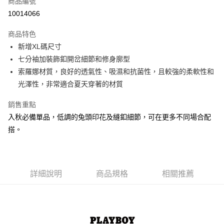
商品編號
超商取貨付款
10014066
LINE Pay
商品特色
Apple Pay
新增XL碼尺寸
七分袖加裝飾釦開岔細節和修身廓型
街口支付
索羅娜材質，良好的透氣性、吸濕和抗菌性，且較強的柔軟性和
悠遊付
光澤性，非常適合夏天穿著的材質
大哥付你分期
銷售重點
相關說明
入秋必備單品，低調的兔頭印花及縫釦細節，可在更多不同場合配
【大哥付你分期使用說明】
搭。
AFTEE先享後付
1.本服務由台灣大哥大提供，台灣大哥大用戶可立即使用無須另外申請。
2.付款方式選擇「大哥付你分期」，訂單成立後會自動跳轉到大哥付的交易
相關說明
流程，驗證手機門號後，選擇欲分期的期數、繳款截止日，確認付款後即完
【關於「AFTEE先享後付」】
成交易。
ATM付款
AFTEE先享後付是「在收到商品之後才付款」的支付方式。 讓您購物簡單
3.實際核准額度、可分期數及費用金額請依後續交易確認頁面所載為準。
便利好安心！
詳細說明
商品規格
相關推薦
4.訂單成立30分鐘內，如未前往確認交易或遇審核未通過，訂單將自動取
１．簡單：不需註冊會員、不需綁卡、不需儲值。
運送方式
消。如遇「轉專審核」未通過狀況，表示未達大哥付你分期系統評分，恕無
２．便利：只要手機號碼，簡訊認證，即可結帳。
法說明評估內容。
３．安心：先確認商品／服務後，再付款。
全家取貨付款
【繳款方式說明】
1.分期款項不併入電信帳單，「大哥付你分期」於每月結算日後寄送繳費提
每筆NT$60，滿NT$1,500(含以上)免運費
【「AFTEE先享後付」結帳流程】
醒簡訊。