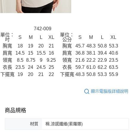
742-009
單位：
單位：
S
M
L
XL
S
M
L
XL
吋
公分
胸寬
18
19
20
21
胸寬
45.7
48.3
50.8
53.3
肩寬
14.5
15
15.5
16
肩寬
36.8
38.1
39.4
40.6
領寬
8.5
8.75
9
9.25
領寬
21.6
22.2
22.9
23.5
衣長
23.5
24
24.5
25
衣長
59.7
61.0
62.2
63.5
下擺寬
19
20
21
22
下擺寬
48.3
50.8
53.3
55.9
顯示電腦版詳細說明
商品規格
材質
棉,涼感纖維(索羅娜)