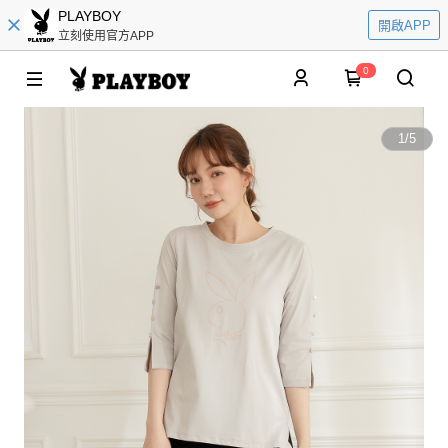
PLAYBOY
開啟APP
立刻使用官方APP
0
1
/
5