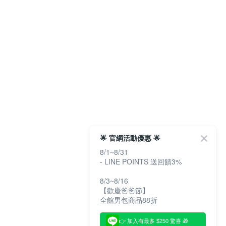
🌟 官網活動優惠 🌟
8/1~8/31
- LINE POINTS 送回饋3%
8/3~8/16
【歡慶爸爸節】
全館男包商品88折
👉 加入有最多 $250 驚喜 🎁