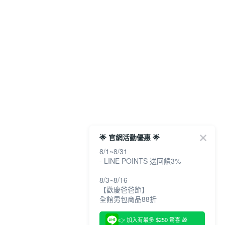
🌟 官網活動優惠 🌟
8/1~8/31
- LINE POINTS 送回饋3%
8/3~8/16
【歡慶爸爸節】
全館男包商品88折
👉 加入有最多 $250 驚喜 🎁