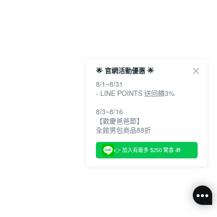
🌟 官網活動優惠 🌟
8/1~8/31
- LINE POINTS 送回饋3%
8/3~8/16
【歡慶爸爸節】
全館男包商品88折
👉 加入有最多 $250 驚喜 🎁