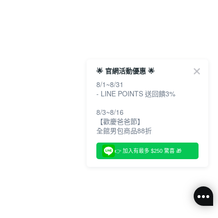
🌟 官網活動優惠 🌟
8/1~8/31
- LINE POINTS 送回饋3%
8/3~8/16
【歡慶爸爸節】
全館男包商品88折
👉 加入有最多 $250 驚喜 🎁