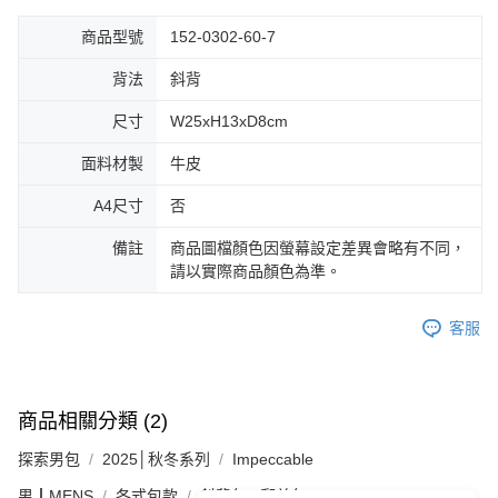
商品型號
152-0302-60-7
背法
斜背
尺寸
W25xH13xD8cm
面料材製
牛皮
A4尺寸
否
備註
商品圖檔顏色因螢幕設定差異會略有不同，
請以實際商品顏色為準。
客服
商品相關分類 (2)
探索男包
2025│秋冬系列
Impeccable
男┃MENS
各式包款
斜背包 / 郵差包