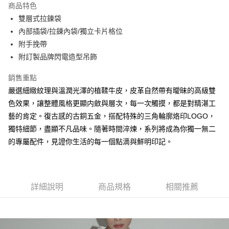
商品特色
Apple Pay
雙層式拉鍊袋
內部插袋/拉鍊內袋/獨立卡片格位
街口支付
附手挽帶
悠遊付
附訂製品牌閃電造型吊飾
大哥付你分期
銷售重點
相關說明
嚴選細緻紋理與溫潤光澤的植鞣牛皮，皮革自然帶有曖昧的高級雙
【大哥付你分期使用說明】
色效果，讓整體風格更顯内斂與層次，每一次觸摸，都是對精湛工
AFTEE先享後付
1.本服務由台灣大哥大提供，台灣大哥大用戶可立即使用無須另外申請。
2.付款方式選擇「大哥付你分期」，訂單成立後會自動跳轉到大哥付的交易
藝的肯定。復古感的古銅五金，搭配特殊的三角輪廓烙印LOGO，
相關說明
流程，驗證手機門號後，選擇欲分期的期數、繳款截止日，確認付款後即完
獨特細節，盡顯不凡品味。隨著時間淬煉，系列將成為你獨一無二
【關於「AFTEE先享後付」】
成交易。
ATM付款
AFTEE先享後付是「在收到商品之後才付款」的支付方式。 讓您購物簡單
的專屬配件，見證你生活的每一個點滴與鮮明印記。
3.實際核准額度、可分期數及費用金額請依後續交易確認頁面所載為準。
便利好安心！
4.訂單成立30分鐘內，如未前往確認交易或遇審核未通過，訂單將自動取
１．簡單：不需註冊會員、不需綁卡、不需儲值。
運送方式
消。如遇「轉專審核」未通過狀況，表示未達大哥付你分期系統評分，恕無
２．便利：只要手機號碼，簡訊認證，即可結帳。
法說明評估內容。
３．安心：先確認商品／服務後，再付款。
全家取貨付款
【繳款方式說明】
詳細說明
商品規格
相關推薦
1.分期款項不併入電信帳單，「大哥付你分期」於每月結算日後寄送繳費提
每筆NT$60，滿NT$1,500(含以上)免運費
【「AFTEE先享後付」結帳流程】
醒簡訊。
１．於結帳方式選擇「AFTEE先享後付」後，將跳轉至「AFTEE先享後付」
2.透過簡訊連結打開帳單後，可選擇「超商條碼／台灣大直營門市／銀行轉
付款後全家取貨
結帳頁面，進行簡訊認證並確認金額後，即可完成結帳。
帳／街口支付／iPASS MONEY」等通路繳費。
２．訂單成立數日內，您將收到繳費通知簡訊。
每筆NT$60，滿NT$1,500(含以上)免運費