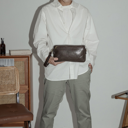
３．收到繳費通知簡訊後14天內，點擊此簡訊中的連結，可透過四大超商／
【注意事項】
ATM／網路銀行／等多元方式進行付款，方視為交易完成。
萊爾富取貨付款
1.本服務係由「台灣大哥大股份有限公司」（以下簡稱本公司）所提供，讓
※ 請注意：結帳手續完成當下不需立刻繳費，但若您需要取消訂單，請聯絡
用戶於交易時，得透過本服務購買商品或服務，並由商店將買賣／分期付款
每筆NT$120
購買商品的店家。未經商家同意取消之訂單仍視為有效，需透過AFTEE先享
買賣價金債權讓與本公司後，依約使用本公司帳單繳交帳款。
後付繳納相關費用。
2.基於同意付款使用「大哥付你分期」之契約關係目的，商店將以您的個人
付款後萊爾富取貨
※ 交易是否成功請以「AFTEE先享後付 」之結帳頁面顯示為準，若有關於
資料（包含姓名、電話或地址）提供予台灣大哥大進項蒐集、處理及利用，
是否繳費成功／繳費後需取消欲退款等相關疑問，請聯繫「AFTEE先享後付
每筆NT$122
由本公司與您本人進行分期帳單所需資料之確認、核對及更正。
客戶支援中心」
https://netprotections.freshdesk.com/support/home
3.完整用戶服務條款，請詳閱以下連結：
https://oppay.tw/userRule
7-11取貨付款
【注意事項】
１．透過由恩沛科技股份有限公司提供之「AFTEE先享後付」服務完成之交
每筆NT$60，滿NT$2,000(含以上)免運費
易，需依本服務之必要範圍內提供個人資料，並將交易相關給付款項請求債
權轉讓予恩沛科技股份有限公司。
付款後7-11取貨
２．關於個人資料處理事宜，請瀏覽以下網址：
每筆NT$60，滿NT$2,000(含以上)免運費
https://aftee.tw/terms/#terms3
３．未成年的使用者請事先徵得法定代理人或監護人之同意方可使用
宅配
「AFTEE先享後付」，若未經同意申辦者引起之損失，本公司不負相關責
任。
每筆NT$60，滿NT$2,000(含以上)免運費
４．使用「AFTEE先享後付」時，將依據個別帳號之用戶狀況，依本公司即
時審查核予不同之上限額度；若仍有額度不足之情形，本公司將視審查結果
宅配_離島
請求用戶進行身份認證。
每筆NT$100
５．嚴禁一人註冊多個帳號或使用他人資訊註冊。若發現惡意使用之情形，
恩沛科技股份有限公司將有權停止該用戶之使用額度並採取法律行動。